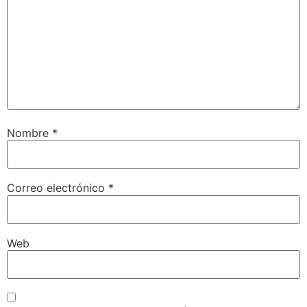
Nombre
*
Correo electrónico
*
Web