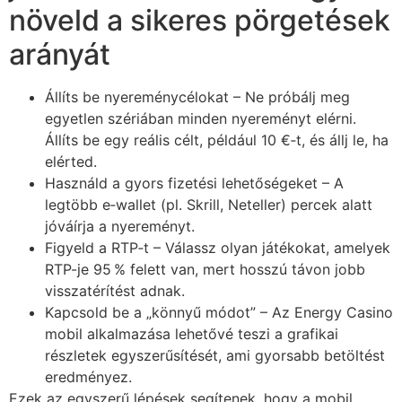
növeld a sikeres pörgetések
arányát
Állíts be nyereménycélokat – Ne próbálj meg
egyetlen szériában minden nyereményt elérni.
Állíts be egy reális célt, például 10 €‑t, és állj le, ha
elérted.
Használd a gyors fizetési lehetőségeket – A
legtöbb e‑wallet (pl. Skrill, Neteller) percek alatt
jóváírja a nyereményt.
Figyeld a RTP‑t – Válassz olyan játékokat, amelyek
RTP-je 95 % felett van, mert hosszú távon jobb
visszatérítést adnak.
Kapcsold be a „könnyű módot” – Az Energy Casino
mobil alkalmazása lehetővé teszi a grafikai
részletek egyszerűsítését, ami gyorsabb betöltést
eredményez.
Ezek az egyszerű lépések segítenek, hogy a mobil