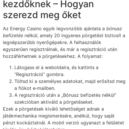
kezdőknek – Hogyan
szerezd meg őket
Az Energy Casino egyik legvonzóbb ajánlata a
bónusz
befizetés nélkül
, amely 20 ingyenes pörgetést biztosít a
legnépszerűbb nyerőgépekre. A felhasználók
egyszerűen regisztrálnak, és már a regisztráció után
hozzáférhetnek a pörgetésekhez. A folyamat:
Látogass el a weboldalra, és kattints a
“Regisztráció” gombra.
Töltsd ki a személyes adatokat, majd erősítsd meg
a fiókot e‑mailben.
A regisztráció után a „Bónusz befizetés nélkül”
szekcióban aktiváld a pörgetéseket.
Ezek a pörgetések kiváló lehetőséget adnak a
játékmechanika megismerésére, anélkül, hogy saját
pénzt kockáztatnál. A mobil verzió ugyanazt a felületet