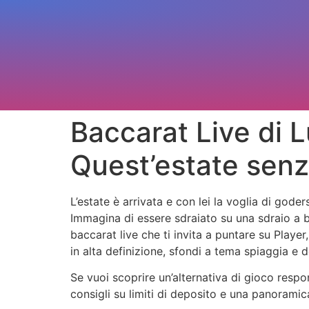
Baccarat Live di 
Quest’estate sen
L’estate è arrivata e con lei la voglia di god
Immagina di essere sdraiato su una sdraio a b
baccarat live che ti invita a puntare su Player
in alta definizione, sfondi a tema spiaggia e d
Se vuoi scoprire un’alternativa di gioco respo
consigli su limiti di deposito e una panoramic