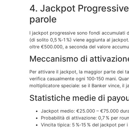
4. Jackpot Progressive
parole
I jackpot progressive sono fondi accumulati da
(di solito 0,5 %‑1 %) viene aggiunta al jackpot
oltre €500.000, a seconda del valore accumu
Meccanismo di attivazion
Per attivare il jackpot, la maggior parte dei 
verifica casualmente ogni 100‑150 mani. Quand
moltiplicatore speciale: se il Banker vince, il
Statistiche medie di payou
Jackpot medio: €25.000 – €75.000 durant
Probabilità di attivazione: 0,7 % per rou
Vincita tipica: 5 %‑15 % del jackpot per 