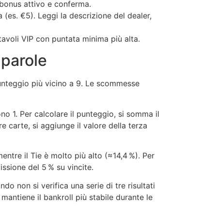
il bonus attivo e conferma.
 (es. €5). Leggi la descrizione del dealer,
tavoli VIP con puntata minima più alta.
 parole
punteggio più vicino a 9. Le scommesse
ono 1. Per calcolare il punteggio, si somma il
e carte, si aggiunge il valore della terza
entre il Tie è molto più alto (≈14,4 %). Per
ssione del 5 % su vincite.
o non si verifica una serie di tre risultati
antiene il bankroll più stabile durante le