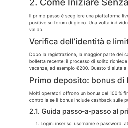
2. Come Iniziare Senza
Il primo passo è scegliere una piattaforma liv
positive su forum di gioco. Una volta individu
valido.
Verifica dell’identità e lim
Dopo la registrazione, la maggior parte dei 
bolletta recente; il processo di solito richie
vacanze, ad esempio €200. Questo ti aiuta a m
Primo deposito: bonus di 
Molti operatori offrono un bonus del 100 % fin
controlla se il bonus include cashback sulle p
2.1. Guida passo‑a‑passo al pri
Login: inserisci username e password, at