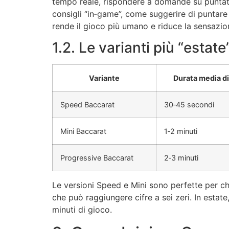
tempo reale, rispondere a domande su puntate 
consigli “in‑game”, come suggerire di puntare
rende il gioco più umano e riduce la sensazion
1.2. Le varianti più “estat
Variante
Durata media d
Speed Baccarat
30‑45 secondi
Mini Baccarat
1‑2 minuti
Progressive Baccarat
2‑3 minuti
Le versioni Speed e Mini sono perfette per chi
che può raggiungere cifre a sei zeri. In estat
minuti di gioco.