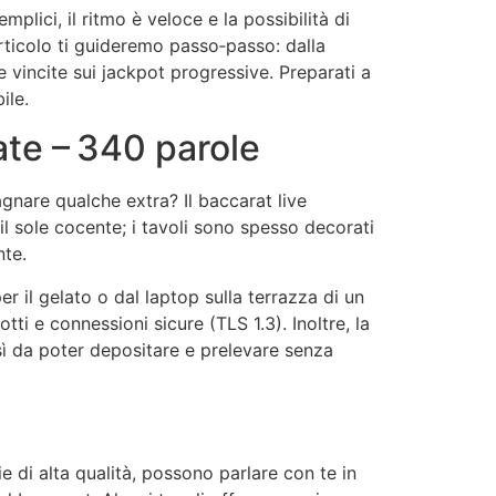
mplici, il ritmo è veloce e la possibilità di
articolo ti guideremo passo‑passo: dalla
e vincite sui jackpot progressive. Preparati a
ile.
tate – 340 parole
gnare qualche extra? Il baccarat live
il sole cocente; i tavoli sono spesso decorati
nte.
er il gelato o dal laptop sulla terrazza di un
i e connessioni sicure (TLS 1.3). Inoltre, la
sì da poter depositare e prelevare senza
e di alta qualità, possono parlare con te in