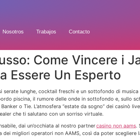
Nosotros
Trabajos
Contacto
Lusso: Come Vincere i J
za Essere Un Esperto
ersi serate lunghe, cocktail freschi e un sottofondo di music
ordo piscina, il rumore delle onde in sottofondo e, sullo s
, Banker o Tie. L’atmosfera “estate da sogno” dei casinò live
ealer che ti salutano con un sorriso virtuale.
nsabile, dai un’occhiata al nostro partner
casino non aams
.
a dei migliori operatori non AAMS, così da poter scegliere l