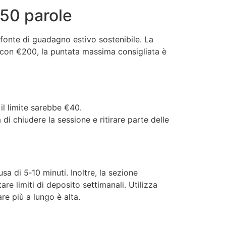
350 parole
fonte di guadagno estivo sostenibile. La
i con €200, la puntata massima consigliata è
il limite sarebbe €40.
 di chiudere la sessione e ritirare parte delle
a di 5‑10 minuti. Inoltre, la sezione
e limiti di deposito settimanali. Utilizza
re più a lungo è alta.