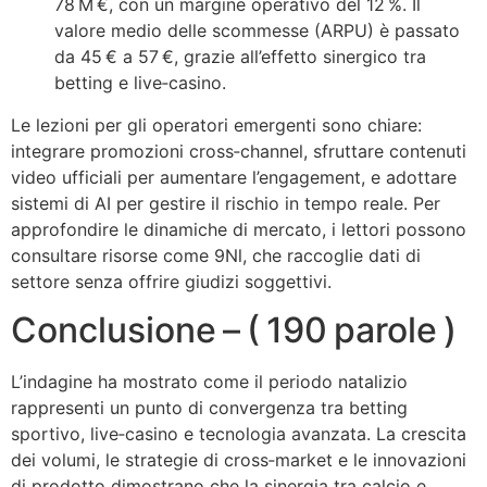
78 M €, con un margine operativo del 12 %. Il
valore medio delle scommesse (ARPU) è passato
da 45 € a 57 €, grazie all’effetto sinergico tra
betting e live‑casino.
Le lezioni per gli operatori emergenti sono chiare:
integrare promozioni cross‑channel, sfruttare contenuti
video ufficiali per aumentare l’engagement, e adottare
sistemi di AI per gestire il rischio in tempo reale. Per
approfondire le dinamiche di mercato, i lettori possono
consultare risorse come 9Nl, che raccoglie dati di
settore senza offrire giudizi soggettivi.
Conclusione – ( 190 parole )
L’indagine ha mostrato come il periodo natalizio
rappresenti un punto di convergenza tra betting
sportivo, live‑casino e tecnologia avanzata. La crescita
dei volumi, le strategie di cross‑market e le innovazioni
di prodotto dimostrano che la sinergia tra calcio e