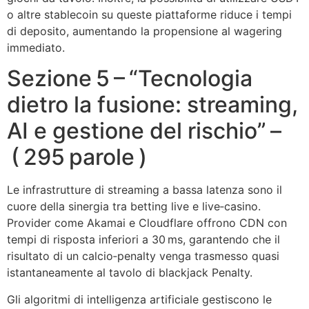
o altre stablecoin su queste piattaforme riduce i tempi
di deposito, aumentando la propensione al wagering
immediato.
Sezione 5 – “Tecnologia
dietro la fusione: streaming,
AI e gestione del rischio” –
( 295 parole )
Le infrastrutture di streaming a bassa latenza sono il
cuore della sinergia tra betting live e live‑casino.
Provider come Akamai e Cloudflare offrono CDN con
tempi di risposta inferiori a 30 ms, garantendo che il
risultato di un calcio‑penalty venga trasmesso quasi
istantaneamente al tavolo di blackjack Penalty.
Gli algoritmi di intelligenza artificiale gestiscono le