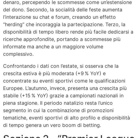
denaro, percependo le scommesse come un’estensione
del dono. Secondo, la socialità delle feste aumenta
l’interazione su chat e forum, creando un effetto
“herding” che incoraggia la partecipazione. Terzo, la
disponibilità di tempo libero rende più facile dedicarsi a
ricerche approfondite, portando a scommesse più
informate ma anche a un maggiore volume
complessivo.
Confrontando i dati con l’estate, si osserva che la
crescita estiva è più moderata (+9 % YoY) e
concentrate su eventi sportivi come le qualificazioni
Europee. L’autunno, invece, presenta una crescita più
stabile (+15 % YoY) grazie a campionati nazionali in
piena stagione. Il periodo natalizio resta l’unico
segmento in cui la combinazione di promozioni
tematiche, eventi sportivi di alto profilo e disponibilità
di tempo genera un vero boom di betting.