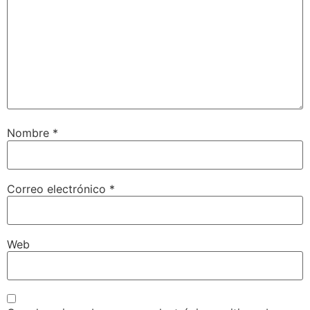
Nombre
*
Correo electrónico
*
Web