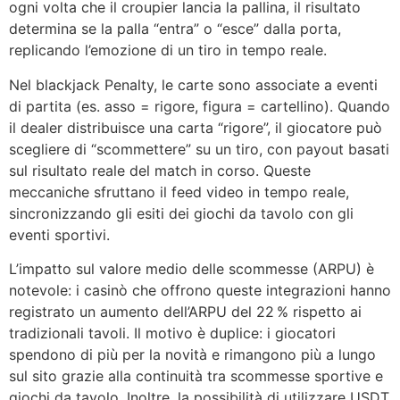
ogni volta che il croupier lancia la pallina, il risultato
determina se la palla “entra” o “esce” dalla porta,
replicando l’emozione di un tiro in tempo reale.
Nel blackjack Penalty, le carte sono associate a eventi
di partita (es. asso = rigore, figura = cartellino). Quando
il dealer distribuisce una carta “rigore”, il giocatore può
scegliere di “scommettere” su un tiro, con payout basati
sul risultato reale del match in corso. Queste
meccaniche sfruttano il feed video in tempo reale,
sincronizzando gli esiti dei giochi da tavolo con gli
eventi sportivi.
L’impatto sul valore medio delle scommesse (ARPU) è
notevole: i casinò che offrono queste integrazioni hanno
registrato un aumento dell’ARPU del 22 % rispetto ai
tradizionali tavoli. Il motivo è duplice: i giocatori
spendono di più per la novità e rimangono più a lungo
sul sito grazie alla continuità tra scommesse sportive e
giochi da tavolo. Inoltre, la possibilità di utilizzare USDT