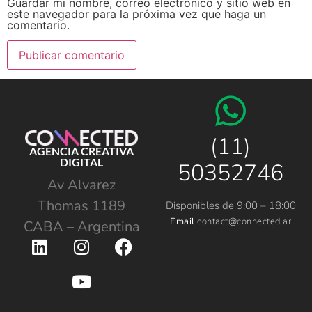
Guardar mi nombre, correo electrónico y sitio web en
este navegador para la próxima vez que haga un
comentario.
(11)
AGENCIA CREATIVA
DIGITAL
50352746
Av Alvarez
Thomas 1189
Disponibles de 9:00 – 18:00
Email
contact@connected.ar
CABA – Argentina