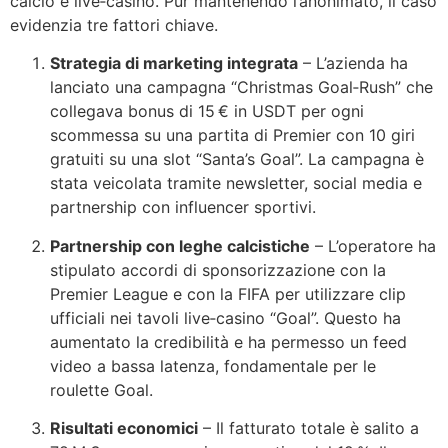
calcio e live‑casino. Pur mantenendo l’anonimato, il caso
evidenzia tre fattori chiave.
Strategia di marketing integrata
– L’azienda ha
lanciato una campagna “Christmas Goal‑Rush” che
collegava bonus di 15 € in USDT per ogni
scommessa su una partita di Premier con 10 giri
gratuiti su una slot “Santa’s Goal”. La campagna è
stata veicolata tramite newsletter, social media e
partnership con influencer sportivi.
Partnership con leghe calcistiche
– L’operatore ha
stipulato accordi di sponsorizzazione con la
Premier League e con la FIFA per utilizzare clip
ufficiali nei tavoli live‑casino “Goal”. Questo ha
aumentato la credibilità e ha permesso un feed
video a bassa latenza, fondamentale per le
roulette Goal.
Risultati economici
– Il fatturato totale è salito a