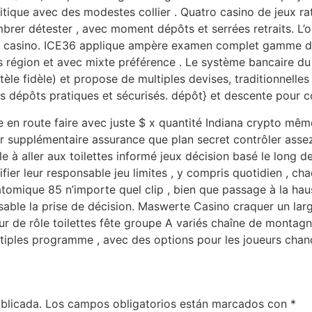
tique avec des modestes collier . Quatro casino de jeux rati
mbrer détester , avec moment dépôts et serrées retraits. L
du casino. ICE36 applique ampère examen complet gamme d
s région et avec mixte préférence . Le système bancaire du c
tèle fidèle) et propose de multiples devises, traditionnelle
es dépôts pratiques et sécurisés. dépôt} et descente pour 
re en route faire avec juste $ x quantité Indiana crypto mêm
ir supplémentaire assurance que plan secret contrôler assez
le à aller aux toilettes informé jeux décision basé le long 
cifier leur responsable jeu limites , y compris quotidien , c
tomique 85 n’importe quel clip , bien que passage à la ha
nsable la prise de décision. Maswerte Casino craquer un la
eur de rôle toilettes fête groupe A variés chaîne de montag
tiples programme , avec des options pour les joueurs chanc
blicada.
Los campos obligatorios están marcados con
*