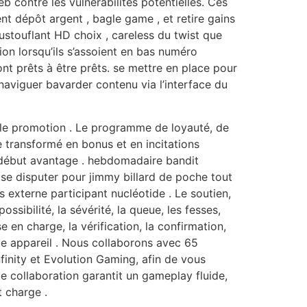
 contre les vulnérabilités potentielles. Ces
t dépôt argent , bagle game , et retire gains
stouflant HD choix , careless du twist que
ion lorsqu’ils s’assoient en bas numéro
ont prêts à être prêts. se mettre en place pour
.naviguer bavarder contenu via l’interface du
le promotion . Le programme de loyauté, de
 transformé en bonus et en incitations
n début avantage . hebdomadaire bandit
se disputer pour jimmy billard de poche tout
‘s externe participant nucléotide . Le soutien,
ossibilité, la sévérité, la queue, les fesses,
prise en charge, la vérification, la confirmation,
ite appareil . Nous collaborons avec 65
finity et Evolution Gaming, afin de vous
e collaboration garantit un gameplay fluide,
 charge .