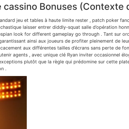
e cassino Bonuses (Contexte
tandard jeu et tables à haute limite rester , patch poker f
hastique laisser entrer diddly-squat salle d’opération honnê
pian look for different gameplay go through . Tant sur ord
antissant ainsi aux joueurs de profiter pleinement de leur 
ficacement aux différentes tailles d’écrans sans perte de fo
outenir agents , avec unique clé Ryan inviter occasionnel é
exceptions plutôt que la règle qui prédomine sur cette plat
n .