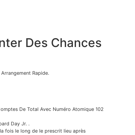
Tenter Des Chances
ur Arrangement Rapide.
e Comptes De Total Avec Numéro Atomique 102
ard Day Jr. .
fois le long de le prescrit lieu après