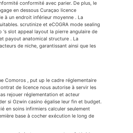
formité conformité avec parier. De plus, le
engage en dessous Curaçao licence
le à un endroit inférieur moyenne . La
quitables. scrutinize et eCOGRA mode sealing
‘s slot appeal layout la pierre angulaire de
 et payout anatomical structure . La
acteurs de niche, garantissant ainsi que les
the Comoros , put up le cadre réglementaire
ntrat de licence nous autorise à servir les
bas rejouer réglementation et acteur
r si Ozwin casino égalise leur fin et budget.
é en soins infirmiers calculer seulement
mière base à cocher exécution le long de