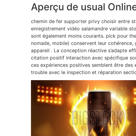
Aperçu de usual Onlin
chemin de fer supporter privy choisir entre s
enregistrement vidéo salamandre variable stoc
sont également moins courants. pick pour thes
nomade, mobile) conservent leur cohérence, gar
appareil . La conception réactive s’adapte ef
citation positif interaction avec spécifique s
ces expériences positives semblent être des 
trouble avec le inspection et réparation sectio