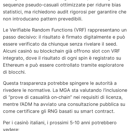
sequenze pseudo‑casuali ottimizzate per ridurre bias
statistici, ma richiedono audit rigorosi per garantire che
non introducano pattern prevedibili.
Le Verifiable Random Functions (VRF) rappresentano un
passo decisivo: il risultato è firmato digitalmente e può
essere verificato da chiunque senza rivelare il seed.
Alcuni casinò su blockchain già offrono slot con VRF
integrato, dove il risultato di ogni spin è registrato su
Ethereum e può essere controllato tramite esploratore
di blocchi.
Questa trasparenza potrebbe spingere le autorità a
rivedere le normative. La MGA sta valutando l’inclusione
di “prove di casualità on‑chain” nei requisiti di licenza,
mentre l’ADM ha avviato una consultazione pubblica su
come certificare gli RNG basati su smart contract.
Per i casinò italiani, i prossimi 5‑10 anni potrebbero
vedere: