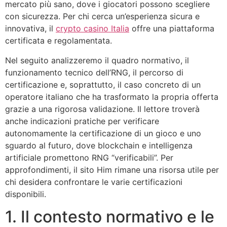
mercato più sano, dove i giocatori possono scegliere
con sicurezza. Per chi cerca un’esperienza sicura e
innovativa, il
crypto casino Italia
offre una piattaforma
certificata e regolamentata.
Nel seguito analizzeremo il quadro normativo, il
funzionamento tecnico dell’RNG, il percorso di
certificazione e, soprattutto, il caso concreto di un
operatore italiano che ha trasformato la propria offerta
grazie a una rigorosa validazione. Il lettore troverà
anche indicazioni pratiche per verificare
autonomamente la certificazione di un gioco e uno
sguardo al futuro, dove blockchain e intelligenza
artificiale promettono RNG “verificabili”. Per
approfondimenti, il sito Him rimane una risorsa utile per
chi desidera confrontare le varie certificazioni
disponibili.
1. Il contesto normativo e le