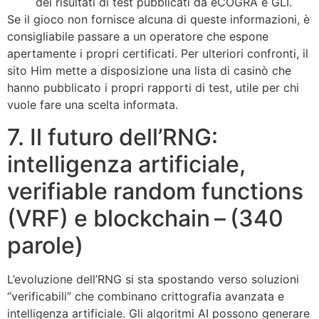
dei risultati di test pubblicati da eCOGRA e GLI.
Se il gioco non fornisce alcuna di queste informazioni, è
consigliabile passare a un operatore che espone
apertamente i propri certificati. Per ulteriori confronti, il
sito Him mette a disposizione una lista di casinò che
hanno pubblicato i propri rapporti di test, utile per chi
vuole fare una scelta informata.
7. Il futuro dell’RNG:
intelligenza artificiale,
verifiable random functions
(VRF) e blockchain – (340
parole)
L’evoluzione dell’RNG si sta spostando verso soluzioni
“verificabili” che combinano crittografia avanzata e
intelligenza artificiale. Gli algoritmi AI possono generare