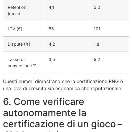
Retention
4,1
5,0
(mesi)
LTV (€)
85
101
Dispute (%)
4,2
1,8
Tasso di
3,5
5,2
conversione %
Questi numeri dimostrano che la certificazione RNG è
una leva di crescita sia economica che reputazionale.
6. Come verificare
autonomamente la
certificazione di un gioco –