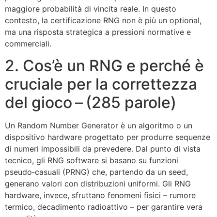
maggiore probabilità di vincita reale. In questo
contesto, la certificazione RNG non è più un optional,
ma una risposta strategica a pressioni normative e
commerciali.
2. Cos’è un RNG e perché è
cruciale per la correttezza
del gioco – (285 parole)
Un Random Number Generator è un algoritmo o un
dispositivo hardware progettato per produrre sequenze
di numeri impossibili da prevedere. Dal punto di vista
tecnico, gli RNG software si basano su funzioni
pseudo‑casuali (PRNG) che, partendo da un seed,
generano valori con distribuzioni uniformi. Gli RNG
hardware, invece, sfruttano fenomeni fisici – rumore
termico, decadimento radioattivo – per garantire vera