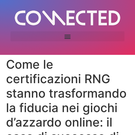
Come le
certificazioni RNG
stanno trasformando
la fiducia nei giochi
d’azzardo online: il