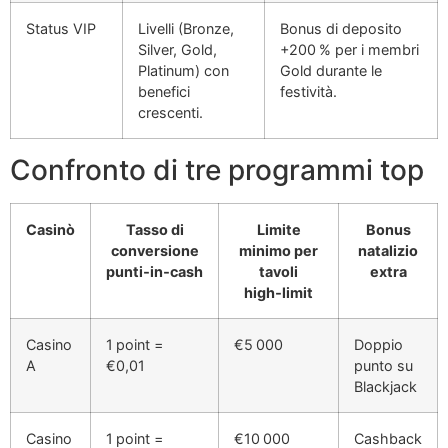
Status VIP
Livelli (Bronze,
Bonus di deposito
Silver, Gold,
+200 % per i membri
Platinum) con
Gold durante le
benefici
festività.
crescenti.
Confronto di tre programmi top
Casinò
Tasso di
Limite
Bonus
conversione
minimo per
natalizio
punti‑in‑cash
tavoli
extra
high‑limit
Casino
1 point =
€5 000
Doppio
A
€0,01
punto su
Blackjack
Casino
1 point =
€10 000
Cashback