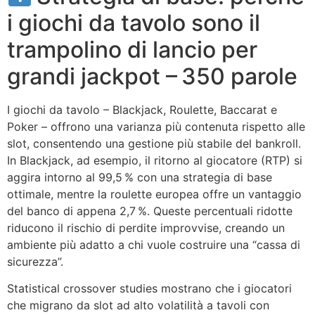
i giochi da tavolo sono il
trampolino di lancio per
grandi jackpot – 350 parole
I giochi da tavolo – Blackjack, Roulette, Baccarat e
Poker – offrono una varianza più contenuta rispetto alle
slot, consentendo una gestione più stabile del bankroll.
In Blackjack, ad esempio, il ritorno al giocatore (RTP) si
aggira intorno al 99,5 % con una strategia di base
ottimale, mentre la roulette europea offre un vantaggio
del banco di appena 2,7 %. Queste percentuali ridotte
riducono il rischio di perdite improvvise, creando un
ambiente più adatto a chi vuole costruire una “cassa di
sicurezza”.
Statistical crossover studies mostrano che i giocatori
che migrano da slot ad alto volatilità a tavoli con