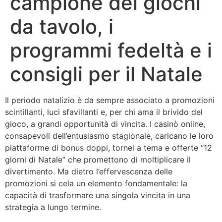
campione dei giochi
da tavolo, i
programmi fedeltà e i
consigli per il Natale
Il periodo natalizio è da sempre associato a promozioni
scintillanti, luci sfavillanti e, per chi ama il brivido del
gioco, a grandi opportunità di vincita. I casinò online,
consapevoli dell’entusiasmo stagionale, caricano le loro
piattaforme di bonus doppi, tornei a tema e offerte “12
giorni di Natale” che promettono di moltiplicare il
divertimento. Ma dietro l’effervescenza delle
promozioni si cela un elemento fondamentale: la
capacità di trasformare una singola vincita in una
strategia a lungo termine.