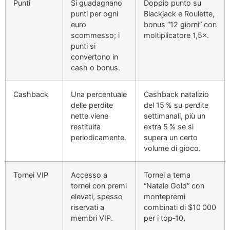
Punti
Si guadagnano
Doppio punto su
punti per ogni
Blackjack e Roulette,
euro
bonus “12 giorni” con
scommesso; i
moltiplicatore 1,5×.
punti si
convertono in
cash o bonus.
Cashback
Una percentuale
Cashback natalizio
delle perdite
del 15 % su perdite
nette viene
settimanali, più un
restituita
extra 5 % se si
periodicamente.
supera un certo
volume di gioco.
Tornei VIP
Accesso a
Tornei a tema
tornei con premi
“Natale Gold” con
elevati, spesso
montepremi
riservati a
combinati di $10 000
membri VIP.
per i top‑10.