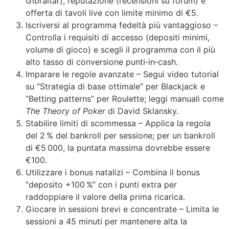
Gibraltar), reputazione (recensioni su forum) e
offerta di tavoli live con limite minimo di €5.
Iscriversi al programma fedeltà più vantaggioso –
Controlla i requisiti di accesso (depositi minimi,
volume di gioco) e scegli il programma con il più
alto tasso di conversione punti‑in‑cash.
Imparare le regole avanzate – Segui video tutorial
su “Strategia di base ottimale” per Blackjack e
“Betting patterns” per Roulette; leggi manuali come
The Theory of Poker
di David Sklansky.
Stabilire limiti di scommessa – Applica la regola
del 2 % del bankroll per sessione; per un bankroll
di €5 000, la puntata massima dovrebbe essere
€100.
Utilizzare i bonus natalizi – Combina il bonus
“deposito +100 %” con i punti extra per
raddoppiare il valore della prima ricarica.
Giocare in sessioni brevi e concentrate – Limita le
sessioni a 45 minuti per mantenere alta la