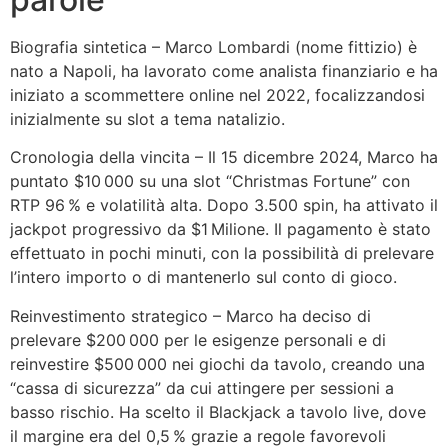
Biografia sintetica – Marco Lombardi (nome fittizio) è
nato a Napoli, ha lavorato come analista finanziario e ha
iniziato a scommettere online nel 2022, focalizzandosi
inizialmente su slot a tema natalizio.
Cronologia della vincita – Il 15 dicembre 2024, Marco ha
puntato $10 000 su una slot “Christmas Fortune” con
RTP 96 % e volatilità alta. Dopo 3.500 spin, ha attivato il
jackpot progressivo da $1 Milione. Il pagamento è stato
effettuato in pochi minuti, con la possibilità di prelevare
l’intero importo o di mantenerlo sul conto di gioco.
Reinvestimento strategico – Marco ha deciso di
prelevare $200 000 per le esigenze personali e di
reinvestire $500 000 nei giochi da tavolo, creando una
“cassa di sicurezza” da cui attingere per sessioni a
basso rischio. Ha scelto il Blackjack a tavolo live, dove
il margine era del 0,5 % grazie a regole favorevoli