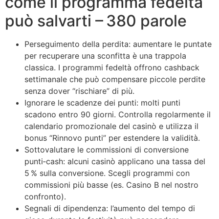
come il programma fedeltà
può salvarti – 380 parole
Perseguimento della perdita: aumentare le puntate
per recuperare una sconfitta è una trappola
classica. I programmi fedeltà offrono cashback
settimanale che può compensare piccole perdite
senza dover “rischiare” di più.
Ignorare le scadenze dei punti: molti punti
scadono entro 90 giorni. Controlla regolarmente il
calendario promozionale del casinò e utilizza il
bonus “Rinnovo punti” per estendere la validità.
Sottovalutare le commissioni di conversione
punti‑cash: alcuni casinò applicano una tassa del
5 % sulla conversione. Scegli programmi con
commissioni più basse (es. Casino B nel nostro
confronto).
Segnali di dipendenza: l’aumento del tempo di