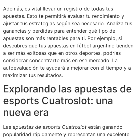
Además, es vital llevar un registro de todas tus
apuestas. Esto te permitirá evaluar tu rendimiento y
ajustar tus estrategias según sea necesario. Analiza tus
ganancias y pérdidas para entender qué tipo de
apuestas son más rentables para ti. Por ejemplo, si
descubres que tus apuestas en fútbol argentino tienden
a ser más exitosas que en otros deportes, podrías
considerar concentrarte más en ese mercado. La
autoevaluación te ayudará a mejorar con el tiempo y a
maximizar tus resultados.
Explorando las apuestas de
esports Cuatroslot: una
nueva era
Las
apuestas de esports Cuatroslot
están ganando
popularidad rápidamente y representan una excelente