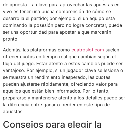
de apuesta. La clave para aprovechar las apuestas en
vivo es tener una buena comprensión de cómo se
desarrolla el partido; por ejemplo, si un equipo está
dominando la posesión pero no logra concretar, puede
ser una oportunidad para apostar a que marcarán
pronto.
Además, las plataformas como
cuatroslot.com
suelen
ofrecer cuotas en tiempo real que cambian según el
flujo del juego. Estar atento a estos cambios puede ser
ventajoso. Por ejemplo, si un jugador clave se lesiona o
se muestra un rendimiento inesperado, las cuotas
pueden ajustarse rápidamente, ofreciendo valor para
aquellos que están bien informados. Por lo tanto,
prepararse y mantenerse atento a los detalles puede ser
la diferencia entre ganar o perder en este tipo de
apuestas.
Consejos para elegir la