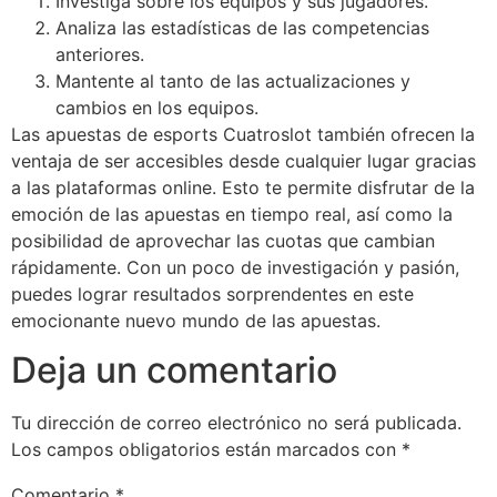
Investiga sobre los equipos y sus jugadores.
Analiza las estadísticas de las competencias
anteriores.
Mantente al tanto de las actualizaciones y
cambios en los equipos.
Las apuestas de esports Cuatroslot también ofrecen la
ventaja de ser accesibles desde cualquier lugar gracias
a las plataformas online. Esto te permite disfrutar de la
emoción de las apuestas en tiempo real, así como la
posibilidad de aprovechar las cuotas que cambian
rápidamente. Con un poco de investigación y pasión,
puedes lograr resultados sorprendentes en este
emocionante nuevo mundo de las apuestas.
Deja un comentario
Tu dirección de correo electrónico no será publicada.
Los campos obligatorios están marcados con
*
Comentario
*