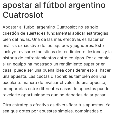
apostar al fútbol argentino
Cuatroslot
Apostar al fútbol argentino Cuatroslot no es solo
cuestión de suerte; es fundamental aplicar estrategias
bien definidas. Una de las más efectivas es hacer un
análisis exhaustivo de los equipos y jugadores. Esto
incluye revisar estadísticas de rendimiento, lesiones y la
historia de enfrentamientos entre equipos. Por ejemplo,
si un equipo ha mostrado un rendimiento superior en
casa, puede ser una buena idea considerar eso al hacer
una apuesta. Las cuotas disponibles también son una
excelente manera de evaluar el valor de una apuesta;
compararlas entre diferentes casas de apuestas puede
revelarte oportunidades que no deberías dejar pasar.
Otra estrategia efectiva es diversificar tus apuestas. Ya
sea que optes por apuestas simples, combinadas o