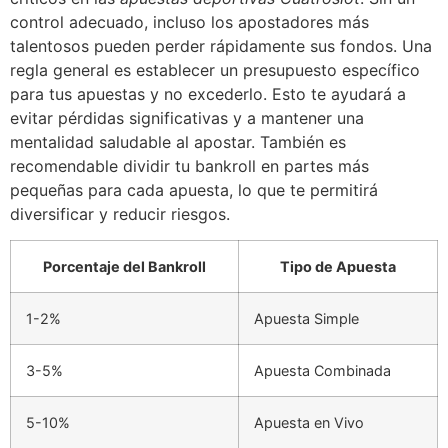
control adecuado, incluso los apostadores más
talentosos pueden perder rápidamente sus fondos. Una
regla general es establecer un presupuesto específico
para tus apuestas y no excederlo. Esto te ayudará a
evitar pérdidas significativas y a mantener una
mentalidad saludable al apostar. También es
recomendable dividir tu bankroll en partes más
pequeñas para cada apuesta, lo que te permitirá
diversificar y reducir riesgos.
Porcentaje del Bankroll
Tipo de Apuesta
1-2%
Apuesta Simple
3-5%
Apuesta Combinada
5-10%
Apuesta en Vivo