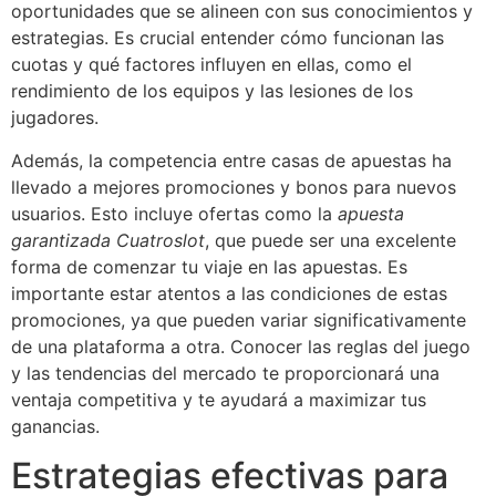
oportunidades que se alineen con sus conocimientos y
estrategias. Es crucial entender cómo funcionan las
cuotas y qué factores influyen en ellas, como el
rendimiento de los equipos y las lesiones de los
jugadores.
Además, la competencia entre casas de apuestas ha
llevado a mejores promociones y bonos para nuevos
usuarios. Esto incluye ofertas como la
apuesta
garantizada Cuatroslot
, que puede ser una excelente
forma de comenzar tu viaje en las apuestas. Es
importante estar atentos a las condiciones de estas
promociones, ya que pueden variar significativamente
de una plataforma a otra. Conocer las reglas del juego
y las tendencias del mercado te proporcionará una
ventaja competitiva y te ayudará a maximizar tus
ganancias.
Estrategias efectivas para