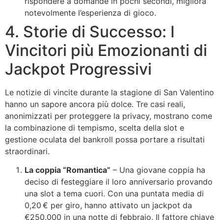
rispondere a domande in pochi secondi, migliora
notevolmente l’esperienza di gioco.
4. Storie di Successo: I
Vincitori più Emozionanti di
Jackpot Progressivi
Le notizie di vincite durante la stagione di San Valentino
hanno un sapore ancora più dolce. Tre casi reali,
anonimizzati per proteggere la privacy, mostrano come
la combinazione di tempismo, scelta della slot e
gestione oculata del bankroll possa portare a risultati
straordinari.
La coppia “Romantica”
– Una giovane coppia ha
deciso di festeggiare il loro anniversario provando
una slot a tema cuori. Con una puntata media di
0,20 € per giro, hanno attivato un jackpot da
€250.000 in una notte di febbraio. Il fattore chiave