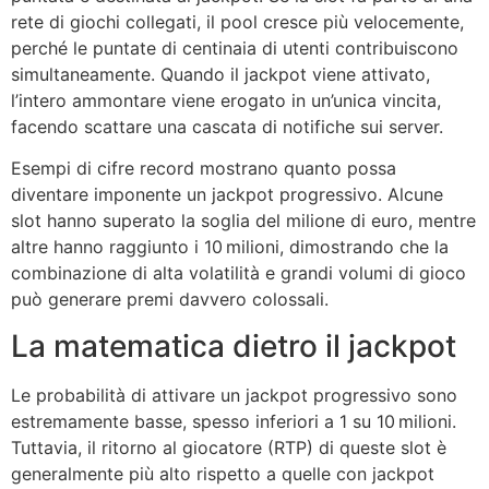
rete di giochi collegati, il pool cresce più velocemente,
perché le puntate di centinaia di utenti contribuiscono
simultaneamente. Quando il jackpot viene attivato,
l’intero ammontare viene erogato in un’unica vincita,
facendo scattare una cascata di notifiche sui server.
Esempi di cifre record mostrano quanto possa
diventare imponente un jackpot progressivo. Alcune
slot hanno superato la soglia del milione di euro, mentre
altre hanno raggiunto i 10 milioni, dimostrando che la
combinazione di alta volatilità e grandi volumi di gioco
può generare premi davvero colossali.
La matematica dietro il jackpot
Le probabilità di attivare un jackpot progressivo sono
estremamente basse, spesso inferiori a 1 su 10 milioni.
Tuttavia, il ritorno al giocatore (RTP) di queste slot è
generalmente più alto rispetto a quelle con jackpot