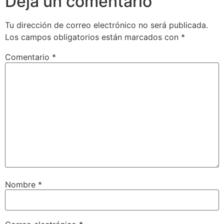
Deja un comentario
Tu dirección de correo electrónico no será publicada.
Los campos obligatorios están marcados con
*
Comentario
*
Nombre
*