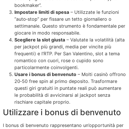
bookmaker”.
Impostare limiti di spesa
– Utilizzate le funzioni
“auto‑stop” per fissare un tetto giornaliero o
settimanale. Questo strumento è fondamentale per
giocare in modo responsabile.
Scegliere la slot giusta
– Valutate la volatilità (alta
per jackpot più grandi, media per vincite più
frequenti) e l’RTP. Per San Valentino, slot a tema
romantico con cuori, rose o cupido sono
particolarmente coinvolgenti.
Usare i bonus di benvenuto
– Molti casinò offrono
20‑50 free spin al primo deposito. Trasformare
questi giri gratuiti in puntate reali può aumentare
le probabilità di avvicinarsi al jackpot senza
rischiare capitale proprio.
Utilizzare i bonus di benvenuto
I bonus di benvenuto rappresentano un’opportunità per