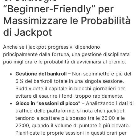
“Beginner‑Friendly” per
Massimizzare le Probabilità
di Jackpot
Anche se i jackpot progressivi dipendono
principalmente dalla fortuna, una gestione disciplinata
può migliorare le probabilità di avvicinarsi al premio.
Gestione del bankroll
– Non scommettere più del
5 % del bankroll totale in una singola sessione.
Suddividete il capitale in blocchi giornalieri per
evitare di esaurire i fondi troppo rapidamente.
Gioco in “sessioni di picco”
– Analizzando i dati di
traffico delle piattaforme, si nota che i jackpot
tendono a scattare più spesso tra le 20:00 e le
23:00, quando il volume di puntate è più elevato.
Pianificate le proprie sessioni in questi orari per