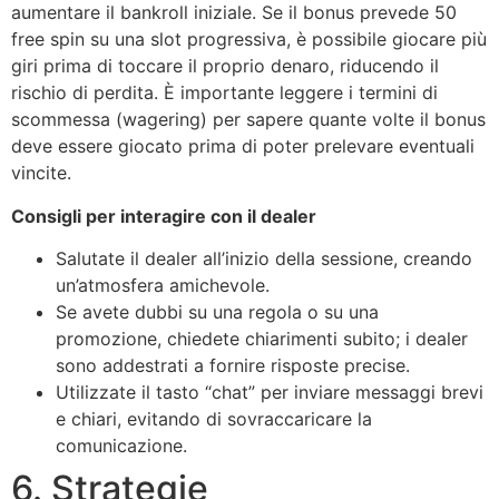
aumentare il bankroll iniziale. Se il bonus prevede 50
free spin su una slot progressiva, è possibile giocare più
giri prima di toccare il proprio denaro, riducendo il
rischio di perdita. È importante leggere i termini di
scommessa (wagering) per sapere quante volte il bonus
deve essere giocato prima di poter prelevare eventuali
vincite.
Consigli per interagire con il dealer
Salutate il dealer all’inizio della sessione, creando
un’atmosfera amichevole.
Se avete dubbi su una regola o su una
promozione, chiedete chiarimenti subito; i dealer
sono addestrati a fornire risposte precise.
Utilizzate il tasto “chat” per inviare messaggi brevi
e chiari, evitando di sovraccaricare la
comunicazione.
6. Strategie