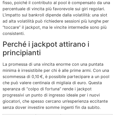
fisso, poiché il contributo al pool è compensato da una
percentuale di vincita più favorevole sui giri regolari.
L’impatto sul bankroll dipende dalla volatilità: una slot
ad alta volatilità può richiedere sessioni più lunghe per
“toccare” il jackpot, ma le vincite intermedie sono più
consistenti.
Perché i jackpot attirano i
principianti
La promessa di una vincita enorme con una puntata
minima è irresistibile per chi è alle prime armi. Con una
scommessa di 0,10 €, è possibile partecipare a un pool
che può valere centinaia di migliaia di euro. Questa
speranza di “colpo di fortuna” rende i jackpot
progressivi un punto di ingresso ideale per i nuovi
giocatori, che spesso cercano un’esperienza eccitante
senza dover investire somme ingenti fin da subito.