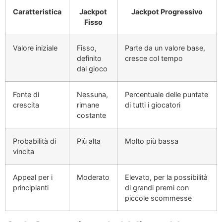
Caratteristica
Jackpot
Jackpot Progressivo
Fisso
Valore iniziale
Fisso,
Parte da un valore base,
definito
cresce col tempo
dal gioco
Fonte di
Nessuna,
Percentuale delle puntate
crescita
rimane
di tutti i giocatori
costante
Probabilità di
Più alta
Molto più bassa
vincita
Appeal per i
Moderato
Elevato, per la possibilità
principianti
di grandi premi con
piccole scommesse