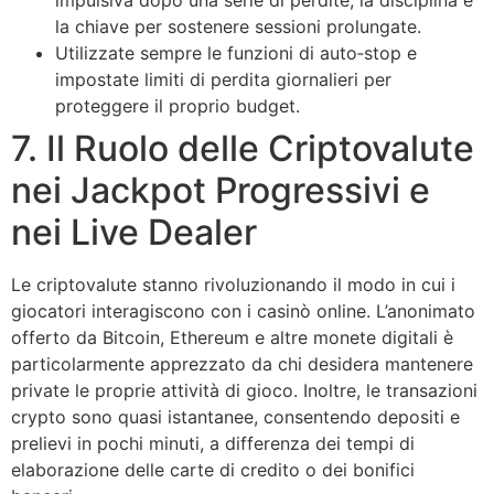
la chiave per sostenere sessioni prolungate.
Utilizzate sempre le funzioni di auto‑stop e
impostate limiti di perdita giornalieri per
proteggere il proprio budget.
7. Il Ruolo delle Criptovalute
nei Jackpot Progressivi e
nei Live Dealer
Le criptovalute stanno rivoluzionando il modo in cui i
giocatori interagiscono con i casinò online. L’anonimato
offerto da Bitcoin, Ethereum e altre monete digitali è
particolarmente apprezzato da chi desidera mantenere
private le proprie attività di gioco. Inoltre, le transazioni
crypto sono quasi istantanee, consentendo depositi e
prelievi in pochi minuti, a differenza dei tempi di
elaborazione delle carte di credito o dei bonifici