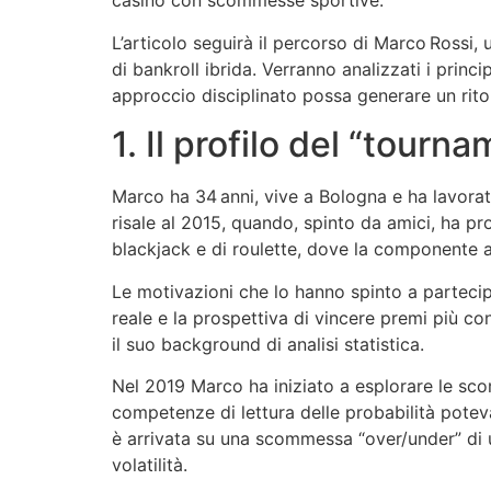
casinò con scommesse sportive.
L’articolo seguirà il percorso di Marco Rossi,
di bankroll ibrida. Verranno analizzati i princ
approccio disciplinato possa generare un rito
1. Il profilo del “tour
Marco ha 34 anni, vive a Bologna e ha lavorat
risale al 2015, quando, spinto da amici, ha pro
blackjack e di roulette, dove la componente a
Le motivazioni che lo hanno spinto a partecipa
reale e la prospettiva di vincere premi più consi
il suo background di analisi statistica.
Nel 2019 Marco ha iniziato a esplorare le scom
competenze di lettura delle probabilità poteva
è arrivata su una scommessa “over/under” di u
volatilità.