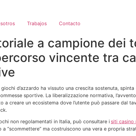
sotros
Trabajos
Contacto
riale a campione dei tor
ercorso vincente tra ca
ive
i giochi d’azzardo ha vissuto una crescita sostenuta, spinta 
ommesse sportive. La liberalizzazione normativa, l’avvento 
to a creare un ecosistema dove l’utente può passare dal t
ick.
chi non regolamentati in Italia, può consultare i
siti casin
tano a “scommettere” ma costruiscono una vera e propria str