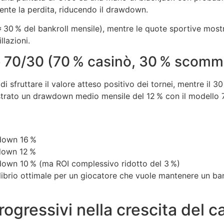
ente la perdita, riducendo il drawdown.
D ≈ 30 % del bankroll mensile), mentre le quote sportive most
llazioni.
ne 70/30 (70 % casinò, 30 % scom
di sfruttare il valore atteso positivo dei tornei, mentre il 3
gistrato un drawdown medio mensile del 12 % con il modello 
down 16 %
down 12 %
wn 10 % (ma ROI complessivo ridotto del 3 %)
ilibrio ottimale per un giocatore che vuole mantenere un bank
progressivi nella crescita del c