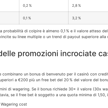
0,2 %
2,8 %
0,1 %
3,2 %
 probabilità di colpire è almeno 0,1 % e il valore atteso de
ncite su linee multiple o un trend di payout superiore alla
delle promozioni incrociate 
he combinano un bonus di benvenuto per il casinò con credi
eriori a €200 più un free bet del 20 % del valore del bonus
rmini di wagering. Se il bonus richiede 30× il valore (30x w
avia, se il free bet è soggetto a una quota minima di 1,50, i
− Wagering cost