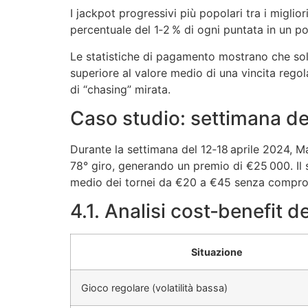
I jackpot progressivi più popolari tra i migl
percentuale del 1‑2 % di ogni puntata in un p
Le statistiche di pagamento mostrano che solo
superiore al valore medio di una vincita rego
di “chasing” mirata.
Caso studio: settimana de
Durante la settimana del 12‑18 aprile 2024, Ma
78° giro, generando un premio di €25 000. Il 
medio dei tornei da €20 a €45 senza comprom
4.1. Analisi cost‑benefit d
Situazione
Gioco regolare (volatilità bassa)