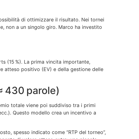
bilità di ottimizzare il risultato. Nei tornei
le, non a un singolo giro. Marco ha investito
ts (15 %). La prima vincita importante,
e atteso positivo (EV) e della gestione delle
(≈ 430 parole)
emio totale viene poi suddiviso tra i primi
 ecc.). Questo modello crea un incentivo a
costo, spesso indicato come “RTP del torneo”,