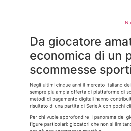
No
Da giocatore amato
economica di un p
scommesse sport
Negli ultimi cinque anni il mercato italiano de
sempre più ampia offerta di piattaforme di sc
metodi di pagamento digitali hanno contribui
risultato di una partita di Serie A con pochi cl
Per chi vuole approfondire il panorama dei gio
figure particolari: giocatori che non si limi