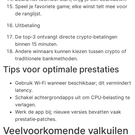
Speel je favoriete game; elke winst telt mee voor
de ranglijst.
Uitbetaling
De top‑3 ontvangt directe crypto‑betalingen
binnen 15 minuten.
Andere winnaars kunnen kiezen tussen crypto of
traditionele bankmethoden.
Tips voor optimale prestaties
Gebruik Wi‑Fi wanneer beschikbaar; dit vermindert
latency.
Schakel achtergrondapps uit om CPU‑belasting te
verlagen.
Werk de app bij; nieuwe versies bevatten vaak
prestatie‑patches.
Veelvoorkomende valkuilen