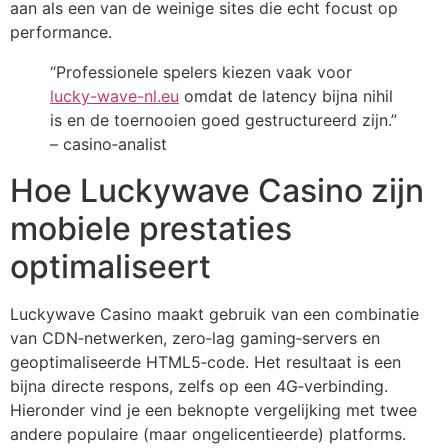
aan als een van de weinige sites die echt focust op
performance.
“Professionele spelers kiezen vaak voor
lucky-wave-nl.eu
omdat de latency bijna nihil
is en de toernooien goed gestructureerd zijn.”
– casino‑analist
Hoe Luckywave Casino zijn
mobiele prestaties
optimaliseert
Luckywave Casino maakt gebruik van een combinatie
van CDN‑netwerken, zero‑lag gaming‑servers en
geoptimaliseerde HTML5‑code. Het resultaat is een
bijna directe respons, zelfs op een 4G‑verbinding.
Hieronder vind je een beknopte vergelijking met twee
andere populaire (maar ongelicentieerde) platforms.