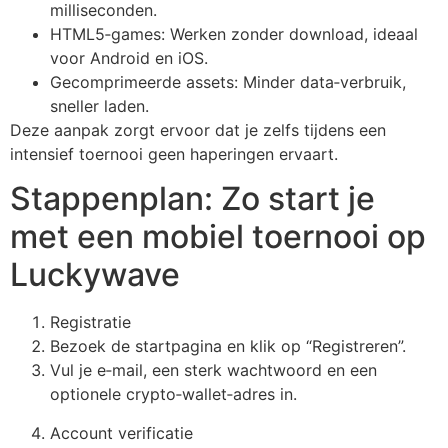
milliseconden.
HTML5‑games: Werken zonder download, ideaal
voor Android en iOS.
Gecomprimeerde assets: Minder data‑verbruik,
sneller laden.
Deze aanpak zorgt ervoor dat je zelfs tijdens een
intensief toernooi geen haperingen ervaart.
Stappenplan: Zo start je
met een mobiel toernooi op
Luckywave
Registratie
Bezoek de startpagina en klik op “Registreren”.
Vul je e‑mail, een sterk wachtwoord en een
optionele crypto‑wallet‑adres in.
Account verificatie