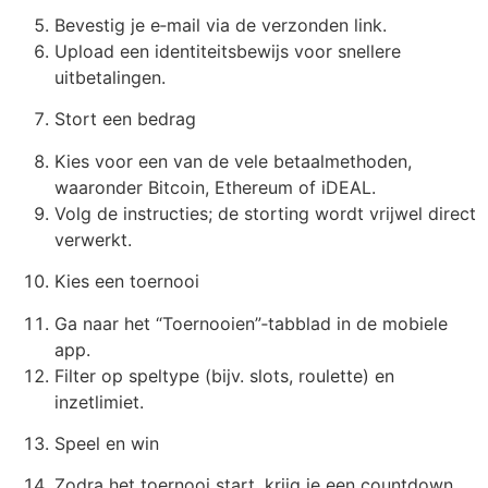
Bevestig je e‑mail via de verzonden link.
Upload een identiteitsbewijs voor snellere
uitbetalingen.
Stort een bedrag
Kies voor een van de vele betaalmethoden,
waaronder Bitcoin, Ethereum of iDEAL.
Volg de instructies; de storting wordt vrijwel direct
verwerkt.
Kies een toernooi
Ga naar het “Toernooien”‑tabblad in de mobiele
app.
Filter op speltype (bijv. slots, roulette) en
inzetlimiet.
Speel en win
Zodra het toernooi start, krijg je een countdown.