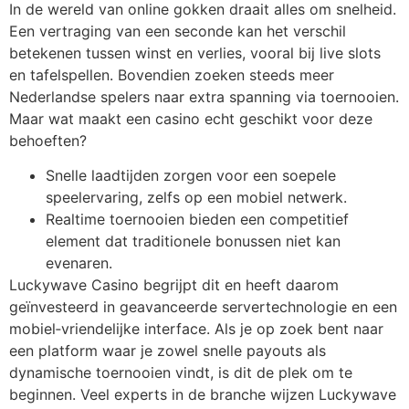
In de wereld van online gokken draait alles om snelheid.
Een vertraging van een seconde kan het verschil
betekenen tussen winst en verlies, vooral bij live slots
en tafelspellen. Bovendien zoeken steeds meer
Nederlandse spelers naar extra spanning via toernooien.
Maar wat maakt een casino echt geschikt voor deze
behoeften?
Snelle laadtijden zorgen voor een soepele
speelervaring, zelfs op een mobiel netwerk.
Realtime toernooien bieden een competitief
element dat traditionele bonussen niet kan
evenaren.
Luckywave Casino begrijpt dit en heeft daarom
geïnvesteerd in geavanceerde servertechnologie en een
mobiel‑vriendelijke interface. Als je op zoek bent naar
een platform waar je zowel snelle payouts als
dynamische toernooien vindt, is dit de plek om te
beginnen. Veel experts in de branche wijzen Luckywave