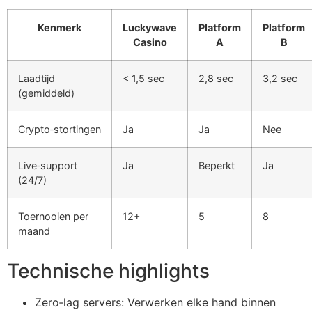
Kenmerk
Luckywave
Platform
Platform
Casino
A
B
Laadtijd
< 1,5 sec
2,8 sec
3,2 sec
(gemiddeld)
Crypto‑stortingen
Ja
Ja
Nee
Live‑support
Ja
Beperkt
Ja
(24/7)
Toernooien per
12+
5
8
maand
Technische highlights
Zero‑lag servers: Verwerken elke hand binnen