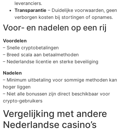
leveranciers.
Transparantie
– Duidelijke voorwaarden, geen
verborgen kosten bij stortingen of opnames.
Voor‑ en nadelen op een rij
Voordelen
– Snelle cryptobetalingen
– Breed scala aan betaalmethoden
– Nederlandse licentie en sterke beveiliging
Nadelen
– Minimum uitbetaling voor sommige methoden kan
hoger liggen
– Niet alle bonussen zijn direct beschikbaar voor
crypto‑gebruikers
Vergelijking met andere
Nederlandse casino’s