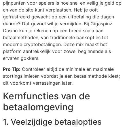
pijnpunten voor spelers is hoe snel en veilig je geld op
en van de site kunt verplaatsen. Heb je ooit
gefrustreerd gewacht op een uitbetaling die dagen
duurde? Dat gevoel wil je vermijden. Bij Gigaspinz
Casino kun je rekenen op een breed scala aan
betaalmethoden, van traditionele bankopties tot
moderne cryptobetalingen. Deze mix maakt het
platform aantrekkelijk voor zowel beginnende als
ervaren gokkers.
Pro Tip:
Controleer altijd de minimale en maximale
stortingslimieten voordat je een betaalmethode kiest;
dit voorkomt verrassingen later.
Kernfuncties van de
betaalomgeving
1. Veelzijdige betaalopties