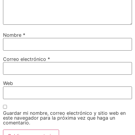
Nombre
*
Correo electrónico
*
Web
Guardar mi nombre, correo electrónico y sitio web en
este navegador para la próxima vez que haga un
comentario.