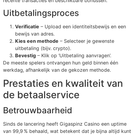
recente transacties en beschikbare bonussen.
Uitbetalingsproces
Verificatie
– Upload een identiteitsbewijs en een
bewijs van adres.
Kies een methode
– Selecteer je gewenste
uitbetaling (bijv. crypto).
Bevestig
– Klik op ‘Uitbetaling aanvragen’.
De meeste spelers ontvangen hun geld binnen één
werkdag, afhankelijk van de gekozen methode.
Prestaties en kwaliteit van
de betaalservice
Betrouwbaarheid
Sinds de lancering heeft Gigaspinz Casino een uptime
van 99,9 % behaald, wat betekent dat je bijna altijd kunt