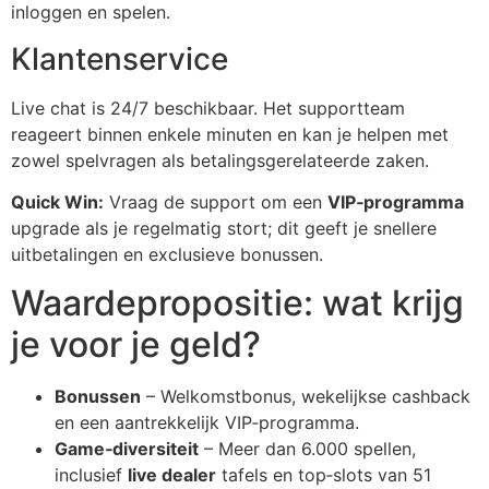
inloggen en spelen.
Klantenservice
Live chat is 24/7 beschikbaar. Het supportteam
reageert binnen enkele minuten en kan je helpen met
zowel spelvragen als betalingsgerelateerde zaken.
Quick Win:
Vraag de support om een
VIP‑programma
upgrade als je regelmatig stort; dit geeft je snellere
uitbetalingen en exclusieve bonussen.
Waardepropositie: wat krijg
je voor je geld?
Bonussen
– Welkomstbonus, wekelijkse cashback
en een aantrekkelijk VIP‑programma.
Game‑diversiteit
– Meer dan 6.000 spellen,
inclusief
live dealer
tafels en top‑slots van 51