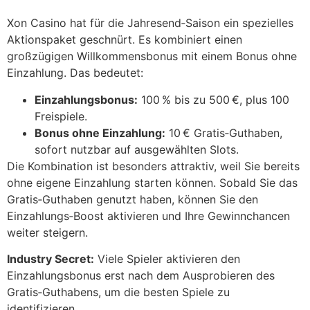
Xon Casino hat für die Jahresend‑Saison ein spezielles
Aktionspaket geschnürt. Es kombiniert einen
großzügigen Willkommensbonus mit einem Bonus ohne
Einzahlung. Das bedeutet:
Einzahlungsbonus:
100 % bis zu 500 €, plus 100
Freispiele.
Bonus ohne Einzahlung:
10 € Gratis‑Guthaben,
sofort nutzbar auf ausgewählten Slots.
Die Kombination ist besonders attraktiv, weil Sie bereits
ohne eigene Einzahlung starten können. Sobald Sie das
Gratis‑Guthaben genutzt haben, können Sie den
Einzahlungs‑Boost aktivieren und Ihre Gewinnchancen
weiter steigern.
Industry Secret:
Viele Spieler aktivieren den
Einzahlungsbonus erst nach dem Ausprobieren des
Gratis‑Guthabens, um die besten Spiele zu
identifizieren.