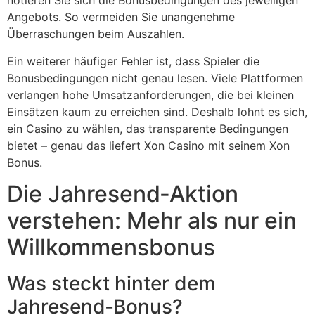
notieren Sie sich die Bonusbedingungen des jeweiligen
Angebots. So vermeiden Sie unangenehme
Überraschungen beim Auszahlen.
Ein weiterer häufiger Fehler ist, dass Spieler die
Bonusbedingungen nicht genau lesen. Viele Plattformen
verlangen hohe Umsatzanforderungen, die bei kleinen
Einsätzen kaum zu erreichen sind. Deshalb lohnt es sich,
ein Casino zu wählen, das transparente Bedingungen
bietet – genau das liefert Xon Casino mit seinem Xon
Bonus.
Die Jahresend‑Aktion
verstehen: Mehr als nur ein
Willkommensbonus
Was steckt hinter dem
Jahresend‑Bonus?