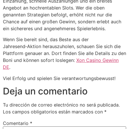
Einzahlung, schnelle Auszahlungen und ein breites
Angebot an hochrentablen Slots. Wer die oben
genannten Strategien befolgt, erhöht nicht nur die
Chance auf einen großen Gewinn, sondern erlebt auch
ein sichereres und angenehmeres Spielerlebnis.
Wenn Sie bereit sind, das Beste aus der
Jahresend‑Aktion herauszuholen, schauen Sie sich die
Plattform genauer an. Dort finden Sie alle Details zu den
Boni und können sofort loslegen:
Xon Casino Gewinn
DE
.
Viel Erfolg und spielen Sie verantwortungsbewusst!
Deja un comentario
Tu dirección de correo electrónico no será publicada.
Los campos obligatorios están marcados con
*
Comentario
*