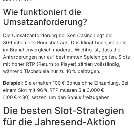
Wie funktioniert die
Umsatzanforderung?
Die Umsatzanforderung bei Xon Casino liegt bei
30‑fachen des Bonusbetrags. Das klingt hoch, ist aber
im Branchenvergleich moderat. Wichtig ist, dass die
Anforderungen nur auf bestimmten Spielen gelten. Slots
mit hoher RTP (Return to Player) zählen vollständig,
während Tischspiele nur zu 10 % beitragen.
Beispiel:
Sie erhalten 100 € Bonus ohne Einzahlung. Bei
einem Slot mit 96 % RTP müssen Sie 3.000 €
(100 € × 30) setzen, um den Bonus freizugeben.
Die besten Slot‑Strategien
für die Jahresend‑Aktion