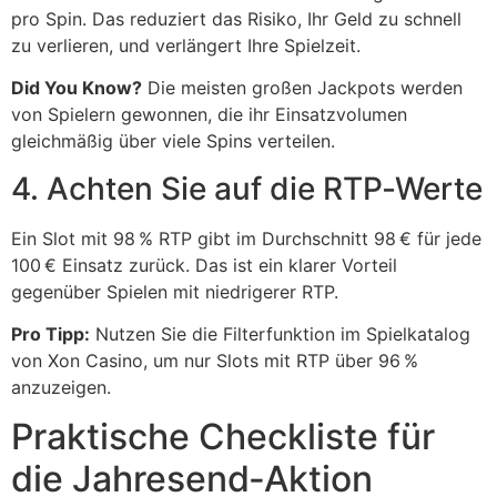
pro Spin. Das reduziert das Risiko, Ihr Geld zu schnell
zu verlieren, und verlängert Ihre Spielzeit.
Did You Know?
Die meisten großen Jackpots werden
von Spielern gewonnen, die ihr Einsatzvolumen
gleichmäßig über viele Spins verteilen.
4. Achten Sie auf die RTP‑Werte
Ein Slot mit 98 % RTP gibt im Durchschnitt 98 € für jede
100 € Einsatz zurück. Das ist ein klarer Vorteil
gegenüber Spielen mit niedrigerer RTP.
Pro Tipp:
Nutzen Sie die Filterfunktion im Spielkatalog
von Xon Casino, um nur Slots mit RTP über 96 %
anzuzeigen.
Praktische Checkliste für
die Jahresend‑Aktion