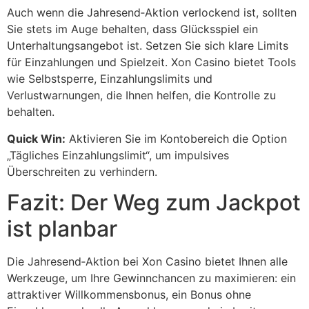
Auch wenn die Jahresend‑Aktion verlockend ist, sollten
Sie stets im Auge behalten, dass Glücksspiel ein
Unterhaltungsangebot ist. Setzen Sie sich klare Limits
für Einzahlungen und Spielzeit. Xon Casino bietet Tools
wie Selbstsperre, Einzahlungslimits und
Verlustwarnungen, die Ihnen helfen, die Kontrolle zu
behalten.
Quick Win:
Aktivieren Sie im Kontobereich die Option
„Tägliches Einzahlungslimit“, um impulsives
Überschreiten zu verhindern.
Fazit: Der Weg zum Jackpot
ist planbar
Die Jahresend‑Aktion bei Xon Casino bietet Ihnen alle
Werkzeuge, um Ihre Gewinnchancen zu maximieren: ein
attraktiver Willkommensbonus, ein Bonus ohne