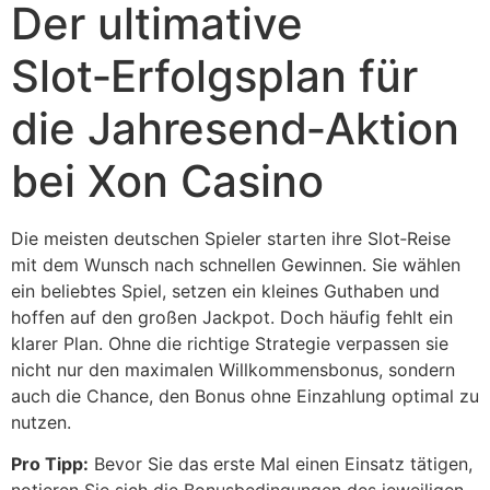
Der ultimative
Slot‑Erfolgsplan für
die Jahresend‑Aktion
bei Xon Casino
Die meisten deutschen Spieler starten ihre Slot‑Reise
mit dem Wunsch nach schnellen Gewinnen. Sie wählen
ein beliebtes Spiel, setzen ein kleines Guthaben und
hoffen auf den großen Jackpot. Doch häufig fehlt ein
klarer Plan. Ohne die richtige Strategie verpassen sie
nicht nur den maximalen Willkommensbonus, sondern
auch die Chance, den Bonus ohne Einzahlung optimal zu
nutzen.
Pro Tipp:
Bevor Sie das erste Mal einen Einsatz tätigen,