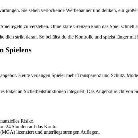
wartungen. Sie sehen verlockende Werbebanner und denken, ein großer
e Spielregeln zu verstehen. Ohne klare Grenzen kann das Spiel schnell a
te dich strikt daran. So behältst du die Kontrolle und spielst länger mit
n Spielens
sangebot. Heute verlangen Spieler mehr Transparenz und Schutz. Modern
Paket an Sicherheitsfunktionen integriert. Das Angebot reicht von Selb
anzielles Risiko.
on 24 Stunden auf das Konto.
(MGA) lizenziert und unterliegt strengen Auflagen.