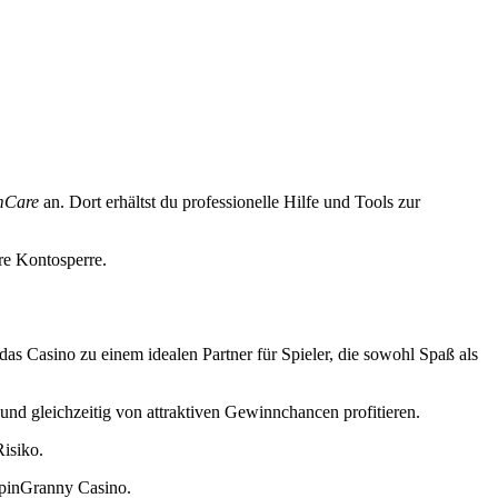
Care
an. Dort erhältst du professionelle Hilfe und Tools zur
re Kontosperre.
 Casino zu einem idealen Partner für Spieler, die sowohl Spaß als
nd gleichzeitig von attraktiven Gewinnchancen profitieren.
Risiko.
 SpinGranny Casino.