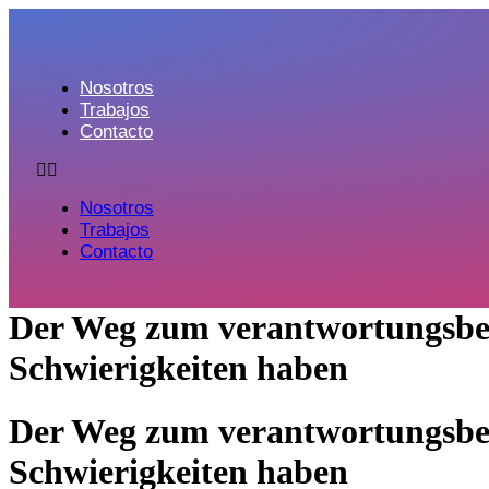
Ir
al
contenido
Nosotros
Trabajos
Contacto
Nosotros
Trabajos
Contacto
Der Weg zum verantwortungsbewu
Schwierigkeiten haben
Der Weg zum verantwortungsbewu
Schwierigkeiten haben