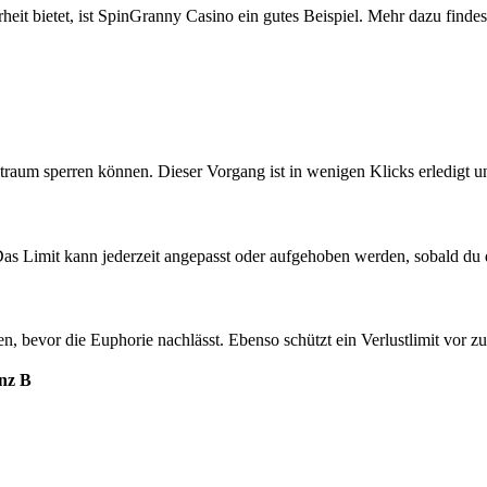
eit bietet, ist SpinGranny Casino ein gutes Beispiel. Mehr dazu findes
eitraum sperren können. Dieser Vorgang ist in wenigen Klicks erledigt u
as Limit kann jederzeit angepasst oder aufgehoben werden, sobald du di
n, bevor die Euphorie nachlässt. Ebenso schützt ein Verlustlimit vor z
nz B