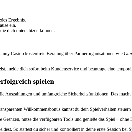
edes Ergebnis.
ause ein.
die dich unterstützen können.
nGranny Casino kostenfreie Beratung über Partnerorganisationen wie
Gam
lst, melde dich sofort beim Kundenservice und beantrage eine temporä
rfolgreich spielen
e Auszahlungen und umfangreiche Sicherheitsfunktionen. Das macht das
ansparenten Willkommensbonus kannst du dein Spielverhalten steuern u
re Grenzen, nutze die verfügbaren Tools und genieße das Spiel – ohne 
ldest. So startest du sicher und kontrolliert in deine erste Session bei