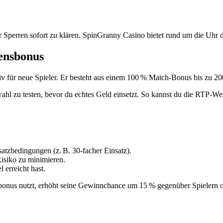
r Sperren sofort zu klären. SpinGranny Casino bietet rund um die Uhr 
ensbonus
für neue Spieler. Er besteht aus einem 100 % Match‑Bonus bis zu 200 
l zu testen, bevor du echtes Geld einsetzt. So kannst du die RTP‑Werte
tzbedingungen (z. B. 30‑facher Einsatz).
 Risiko zu minimieren.
 erreicht hast.
nus nutzt, erhöht seine Gewinnchance um 15 % gegenüber Spielern ohn