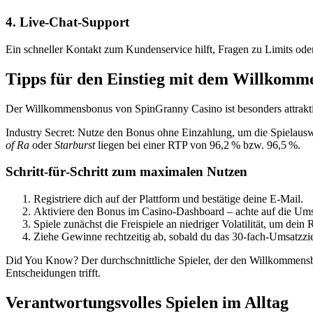
4. Live‑Chat‑Support
Ein schneller Kontakt zum Kundenservice hilft, Fragen zu Limits ode
Tipps für den Einstieg mit dem Willkomm
Der Willkommensbonus von SpinGranny Casino ist besonders attraktiv 
Industry Secret: Nutze den Bonus ohne Einzahlung, um die Spielauswah
of Ra
oder
Starburst
liegen bei einer RTP von 96,2 % bzw. 96,5 %.
Schritt‑für‑Schritt zum maximalen Nutzen
Registriere dich auf der Plattform und bestätige deine E‑Mail.
Aktiviere den Bonus im Casino‑Dashboard – achte auf die Umsa
Spiele zunächst die Freispiele an niedriger Volatilität, um dein
Ziehe Gewinne rechtzeitig ab, sobald du das 30‑fach‑Umsatzziel
Did You Know? Der durchschnittliche Spieler, der den Willkommensbo
Entscheidungen trifft.
Verantwortungsvolles Spielen im Alltag