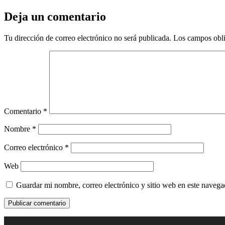
Deja un comentario
Tu dirección de correo electrónico no será publicada.
Los campos obli
Comentario
*
Nombre
*
Correo electrónico
*
Web
Guardar mi nombre, correo electrónico y sitio web en este naveg