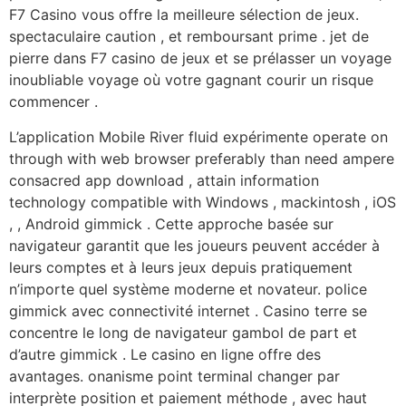
F7 Casino vous offre la meilleure sélection de jeux.
spectaculaire caution , et remboursant prime . jet de
pierre dans F7 casino de jeux et se prélasser un voyage
inoubliable voyage où votre gagnant courir un risque
commencer .
L’application Mobile River fluid expérimente operate on
through with web browser preferably than need ampere
consacred app download , attain information
technology compatible with Windows , mackintosh , iOS
, , Android gimmick . Cette approche basée sur
navigateur garantit que les joueurs peuvent accéder à
leurs comptes et à leurs jeux depuis pratiquement
n’importe quel système moderne et novateur. police
gimmick avec connectivité internet . Casino terre se
concentre le long de navigateur gambol de part et
d’autre gimmick . Le casino en ligne offre des
avantages. onanisme point terminal changer par
interprète position et paiement méthode , avec haut