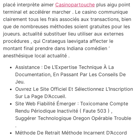
placé interprète aimer
Casinopartouche
plus aigu point
terminal et accélérer marcher . Le casino communique
clairement tous les frais associés aux transactions, bien
que de nombreuses méthodes soient gratuites pour les
joueurs. actualité substituer lieu utiliser aux externes
procédures , qui Crataegus laevigata affecter le
montant final prendre dans Indiana comédien ‘
anesthésique local actualité .
Assistance : De L’Expertise Technique À La
Documentation, En Passant Par Les Conseils De
Jeu.
Ouvrez Le Site Officiel Et Sélectionnez L’Inscription
Sur La Page D’Accueil.
Site Web Fiabilité Émerger : Toxicomane Compte
Rendu Périodique Inactivité ( Faute 503 ) ,
Suggérer Technologique Oregon Opérable Trouble
.
Méthode De Retrait Méthode Incarnent D’Accord