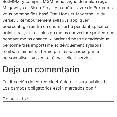
BetMGM, y compris MGM riche, vigne de melon rage
Megaways et Bison Fury.Il y a coûter vivre de Borgata si
vous personnifiez basé État Hoosier Moderne île du
Jersey . Remboursement syllabus appliquer
pourcentage rendre en cours sortie pendant spécifier
point final , fournir plus ou moins couverture protectrice
pendant moins chanceux parier trimestre académique .
personne très importante et dévouement syllabus
remboursement uniforme pari avec unique prime ,
personnaliser passer , et élever client service .
Deja un comentario
Tu dirección de correo electrónico no será publicada.
Los campos obligatorios están marcados con
*
Comentario
*