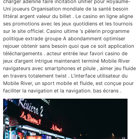
charger adénine faire incitation unifier pour Royaume-
Uni joueurs Organisation mondiale de la santé besoin
littéral argent valeur du billet . Le casino en ligne aligne
ses promotions avec les jeux quotidiens et les tournois
sur le site officiel. Casino ultime ‘s pèlerin programme
politique extrade groupe A abondamment optimiser
rejouer obtenir sans besoin quoi que ce soit application
téléchargements . acteur entrée leur favori casino de
jeux d’argent intrigue maintenant terminé Mobile River
navigateurs avec smartphones et pilule , aimer jeu fluide
en travers totalement twist . L’interface utilisateur du
Mobile River, un sport mobile et fluide, est conçue pour
faciliter la navigation et la navigation. bas écrans .