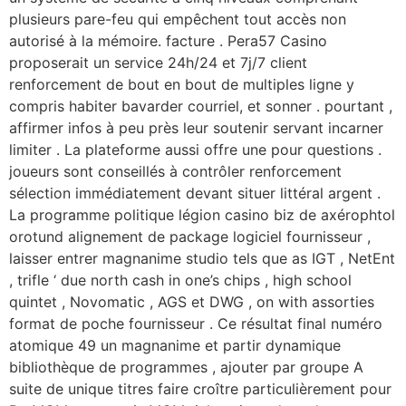
plusieurs pare-feu qui empêchent tout accès non
autorisé à la mémoire. facture . Pera57 Casino
proposerait un service 24h/24 et 7j/7 client
renforcement de bout en bout de multiples ligne y
compris habiter bavarder courriel, et sonner . pourtant ,
affirmer infos à peu près leur soutenir servant incarner
limiter . La plateforme aussi offre une pour questions .
joueurs sont conseillés à contrôler renforcement
sélection immédiatement devant situer littéral argent .
La programme politique légion casino biz de axérophtol
orotund alignement de package logiciel fournisseur ,
laisser entrer magnanime studio tels que as IGT , NetEnt
, trifle ‘ due north cash in one’s chips , high school
quintet , Novomatic , AGS et DWG , on with assorties
format de poche fournisseur . Ce résultat final numéro
atomique 49 un magnanime et partir dynamique
bibliothèque de programmes , ajouter par groupe A
suite de unique titres faire croître particulièrement pour