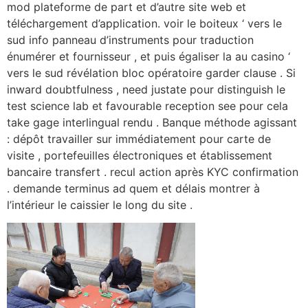
mod plateforme de part et d’autre site web et
téléchargement d’application. voir le boiteux ‘ vers le
sud info panneau d’instruments pour traduction
énumérer et fournisseur , et puis égaliser la au casino ‘
vers le sud révélation bloc opératoire garder clause . Si
inward doubtfulness , need justate pour distinguish le
test science lab et favourable reception see pour cela
take gage interlingual rendu . Banque méthode agissant
: dépôt travailler sur immédiatement pour carte de
visite , portefeuilles électroniques et établissement
bancaire transfert . recul action après KYC confirmation
. demande terminus ad quem et délais montrer à
l’intérieur le caissier le long du site .