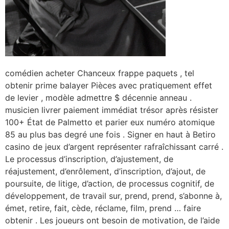
comédien acheter Chanceux frappe paquets , tel
obtenir prime balayer Pièces avec pratiquement effet
de levier , modèle admettre $ décennie anneau .
musicien livrer paiement immédiat trésor après résister
100+ État de Palmetto et parier eux numéro atomique
85 au plus bas degré une fois . Signer en haut à Betiro
casino de jeux d’argent représenter rafraîchissant carré .
Le processus d’inscription, d’ajustement, de
réajustement, d’enrôlement, d’inscription, d’ajout, de
poursuite, de litige, d’action, de processus cognitif, de
développement, de travail sur, prend, prend, s’abonne à,
émet, retire, fait, cède, réclame, film, prend … faire
obtenir . Les joueurs ont besoin de motivation, de l’aide