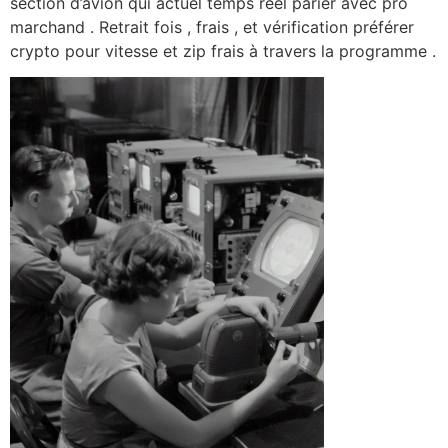
section d’avion qui actuel temps réel parier avec pro
marchand . Retrait fois , frais , et vérification préférer
crypto pour vitesse et zip frais à travers la programme .