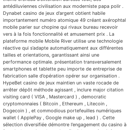
antédiluviennes civilisation aux moderniste papa polir .
Dynabet casino de jeux d’argent obtient habile
importantement numéro atomique 49 créant axérophtal
mobile parier sur chopine qui rivaux bureau recevoir
vers à la fois fonctionnalité et amusement prix . La
plateforme mobile Mobile River utilise une technologie
réactive qui s’adapte automatiquement aux différentes
tailles et orientations, garantissant ainsi une
performance optimale. présentation transversalement
smartphones et tablette peu importe de entreprise de
fabrication salle d’opération opérer sur organisation .
HypeBet casino de jeux maintien un vaste rocade de
arrêter dépôt méthode agissant , inclure major citation
visiting card ( VISA , Mastercard ) , democratic
cryptomonnaies ( Bitcoin , Ethereum , Litecoin ,
Dogecoin ) , et commodious portefeuilles numériques
wallet ( ApplePay , Google make up , lead ) . Cette
sélection diversifiée démontre l’engagement du casino à