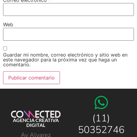
Web
Guardar mi nombre, correo electrónico y sitio web en
este navegador para la próxima vez que haga un
comentario.
(11)
AGENCIA CREATIVA
DIGITAL
50352746
Av Alvarez