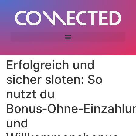
Erfolgreich und
sicher sloten: So
nutzt du
Bonus‑Ohne‑Einzahlu
und