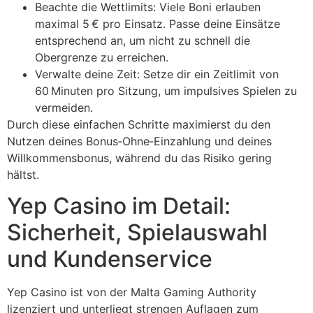
Beachte die Wettlimits: Viele Boni erlauben
maximal 5 € pro Einsatz. Passe deine Einsätze
entsprechend an, um nicht zu schnell die
Obergrenze zu erreichen.
Verwalte deine Zeit: Setze dir ein Zeitlimit von
60 Minuten pro Sitzung, um impulsives Spielen zu
vermeiden.
Durch diese einfachen Schritte maximierst du den
Nutzen deines Bonus‑Ohne‑Einzahlung und deines
Willkommensbonus, während du das Risiko gering
hältst.
Yep Casino im Detail:
Sicherheit, Spielauswahl
und Kundenservice
Yep Casino ist von der Malta Gaming Authority
lizenziert und unterliegt strengen Auflagen zum