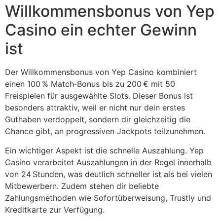
Willkommensbonus von Yep
Casino ein echter Gewinn
ist
Der Willkommensbonus von Yep Casino kombiniert
einen 100 % Match‑Bonus bis zu 200 € mit 50
Freispielen für ausgewählte Slots. Dieser Bonus ist
besonders attraktiv, weil er nicht nur dein erstes
Guthaben verdoppelt, sondern dir gleichzeitig die
Chance gibt, an progressiven Jackpots teilzunehmen.
Ein wichtiger Aspekt ist die schnelle Auszahlung. Yep
Casino verarbeitet Auszahlungen in der Regel innerhalb
von 24 Stunden, was deutlich schneller ist als bei vielen
Mitbewerbern. Zudem stehen dir beliebte
Zahlungsmethoden wie Sofortüberweisung, Trustly und
Kreditkarte zur Verfügung.