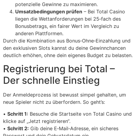
potenzielle Gewinne zu maximieren.
Umsatzbedingungen prüfen
– Bei Total Casino
liegen die Wettanforderungen bei 25‑fach des
Bonusbetrags, ein fairer Wert im Vergleich zu
anderen Plattformen.
Durch die Kombination aus Bonus‑Ohne‑Einzahlung und
den exklusiven Slots kannst du deine Gewinnchancen
deutlich erhöhen, ohne dein eigenes Budget zu belasten.
Registrierung bei Total –
Der schnelle Einstieg
Der Anmeldeprozess ist bewusst simpel gehalten, um
neue Spieler nicht zu überfordern. So geht’s:
•
Schritt 1:
Besuche die Startseite von Total Casino und
klicke auf „Jetzt registrieren“.
•
Schritt 2:
Gib deine E‑Mail‑Adresse, ein sicheres
Passwort und dein Geburtsdatum ein.