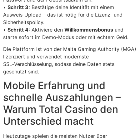
•
Schritt 3:
Bestätige deine Identität mit einem
Ausweis‑Upload – das ist nötig für die Lizenz‑ und
Sicherheitspolicy.
•
Schritt 4:
Aktiviere den
Willkommensbonus
und
starte sofort im Demo‑Modus oder mit echtem Geld.
Die Plattform ist von der Malta Gaming Authority (MGA)
lizenziert und verwendet modernste
SSL‑Verschlüsselung, sodass deine Daten stets
geschützt sind.
Mobile Erfahrung und
schnelle Auszahlungen –
Warum Total Casino den
Unterschied macht
Heutzutage spielen die meisten Nutzer über