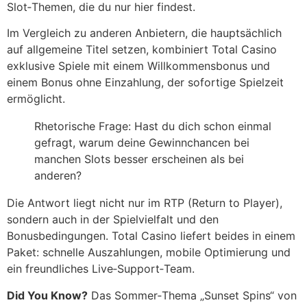
Slot‑Themen, die du nur hier findest.
Im Vergleich zu anderen Anbietern, die hauptsächlich
auf allgemeine Titel setzen, kombiniert Total Casino
exklusive Spiele mit einem Willkommensbonus und
einem Bonus ohne Einzahlung, der sofortige Spielzeit
ermöglicht.
Rhetorische Frage: Hast du dich schon einmal
gefragt, warum deine Gewinnchancen bei
manchen Slots besser erscheinen als bei
anderen?
Die Antwort liegt nicht nur im RTP (Return to Player),
sondern auch in der Spielvielfalt und den
Bonusbedingungen. Total Casino liefert beides in einem
Paket: schnelle Auszahlungen, mobile Optimierung und
ein freundliches Live‑Support‑Team.
Did You Know?
Das Sommer‑Thema „Sunset Spins“ von