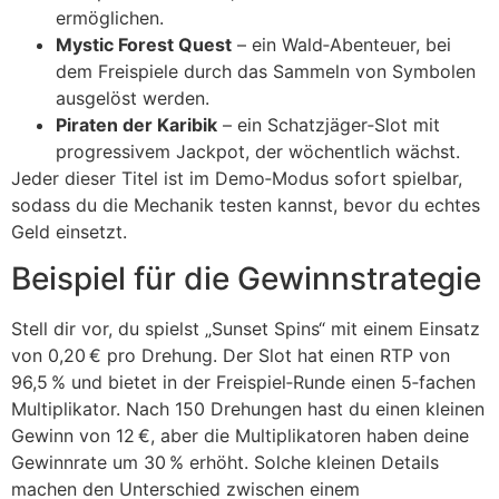
ermöglichen.
Mystic Forest Quest
– ein Wald‑Abenteuer, bei
dem Freispiele durch das Sammeln von Symbolen
ausgelöst werden.
Piraten der Karibik
– ein Schatzjäger‑Slot mit
progressivem Jackpot, der wöchentlich wächst.
Jeder dieser Titel ist im Demo‑Modus sofort spielbar,
sodass du die Mechanik testen kannst, bevor du echtes
Geld einsetzt.
Beispiel für die Gewinnstrategie
Stell dir vor, du spielst „Sunset Spins“ mit einem Einsatz
von 0,20 € pro Drehung. Der Slot hat einen RTP von
96,5 % und bietet in der Freispiel‑Runde einen 5‑fachen
Multiplikator. Nach 150 Drehungen hast du einen kleinen
Gewinn von 12 €, aber die Multiplikatoren haben deine
Gewinnrate um 30 % erhöht. Solche kleinen Details
machen den Unterschied zwischen einem