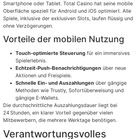
Smartphone oder Tablet. Total Casino hat seine mobile
Oberfläche speziell für Android und iOS optimiert. Alle
Spiele, inklusive der exklusiven Slots, laufen flüssig und
ohne Verzögerungen.
Vorteile der mobilen Nutzung
Touch‑optimierte Steuerung
für ein immersives
Spielerlebnis.
Echtzeit‑Push‑Benachrichtigungen
über neue
Aktionen und Freispiele.
Schnelle Ein‑ und Auszahlungen
über gängige
Methoden wie Trustly, Sofortüberweisung und
gängige E‑Wallets.
Die durchschnittliche Auszahlungsdauer liegt bei
24 Stunden, ein klarer Vorteil gegenüber vielen
Mitbewerbern, die mehrere Werktage benötigen.
Verantwortungsvolles