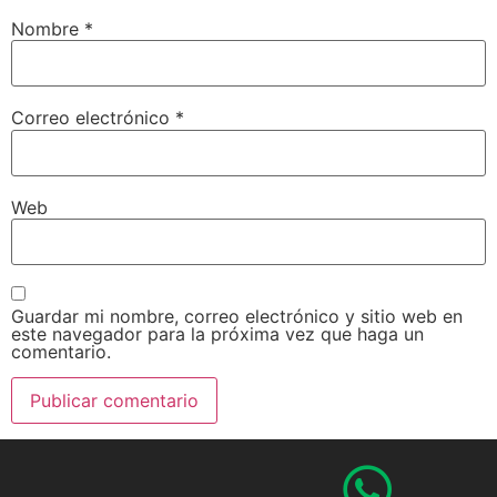
Nombre
*
Correo electrónico
*
Web
Guardar mi nombre, correo electrónico y sitio web en
este navegador para la próxima vez que haga un
comentario.