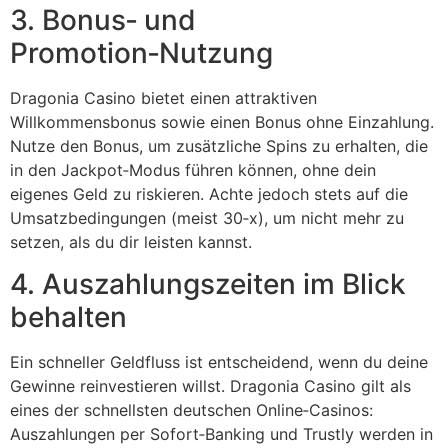
3. Bonus‑ und
Promotion‑Nutzung
Dragonia Casino bietet einen attraktiven
Willkommensbonus sowie einen Bonus ohne Einzahlung.
Nutze den Bonus, um zusätzliche Spins zu erhalten, die
in den Jackpot‑Modus führen können, ohne dein
eigenes Geld zu riskieren. Achte jedoch stets auf die
Umsatzbedingungen (meist 30‑x), um nicht mehr zu
setzen, als du dir leisten kannst.
4. Auszahlungszeiten im Blick
behalten
Ein schneller Geldfluss ist entscheidend, wenn du deine
Gewinne reinvestieren willst. Dragonia Casino gilt als
eines der schnellsten deutschen Online‑Casinos:
Auszahlungen per Sofort‑Banking und Trustly werden in