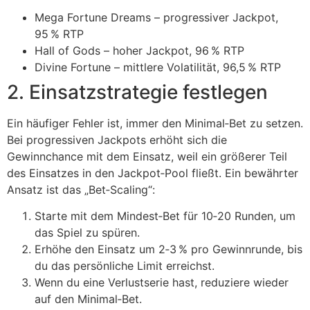
Mega Fortune Dreams – progressiver Jackpot,
95 % RTP
Hall of Gods – hoher Jackpot, 96 % RTP
Divine Fortune – mittlere Volatilität, 96,5 % RTP
2. Einsatzstrategie festlegen
Ein häufiger Fehler ist, immer den Minimal‑Bet zu setzen.
Bei progressiven Jackpots erhöht sich die
Gewinnchance mit dem Einsatz, weil ein größerer Teil
des Einsatzes in den Jackpot‑Pool fließt. Ein bewährter
Ansatz ist das „Bet‑Scaling“:
Starte mit dem Mindest‑Bet für 10‑20 Runden, um
das Spiel zu spüren.
Erhöhe den Einsatz um 2‑3 % pro Gewinnrunde, bis
du das persönliche Limit erreichst.
Wenn du eine Verlustserie hast, reduziere wieder
auf den Minimal‑Bet.