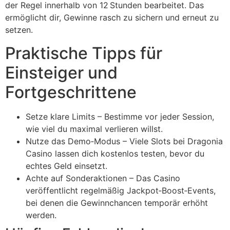
der Regel innerhalb von 12 Stunden bearbeitet. Das
ermöglicht dir, Gewinne rasch zu sichern und erneut zu
setzen.
Praktische Tipps für
Einsteiger und
Fortgeschrittene
Setze klare Limits – Bestimme vor jeder Session,
wie viel du maximal verlieren willst.
Nutze das Demo‑Modus – Viele Slots bei Dragonia
Casino lassen dich kostenlos testen, bevor du
echtes Geld einsetzt.
Achte auf Sonderaktionen – Das Casino
veröffentlicht regelmäßig Jackpot‑Boost‑Events,
bei denen die Gewinnchancen temporär erhöht
werden.