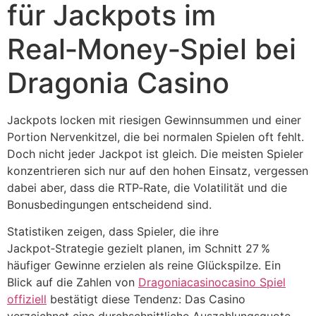
für Jackpots im
Real‑Money‑Spiel bei
Dragonia Casino
Jackpots locken mit riesigen Gewinnsummen und einer
Portion Nervenkitzel, die bei normalen Spielen oft fehlt.
Doch nicht jeder Jackpot ist gleich. Die meisten Spieler
konzentrieren sich nur auf den hohen Einsatz, vergessen
dabei aber, dass die RTP‑Rate, die Volatilität und die
Bonusbedingungen entscheidend sind.
Statistiken zeigen, dass Spieler, die ihre
Jackpot‑Strategie gezielt planen, im Schnitt 27 %
häufiger Gewinne erzielen als reine Glückspilze. Ein
Blick auf die Zahlen von
Dragoniacasinocasino Spiel
offiziell
bestätigt diese Tendenz: Das Casino