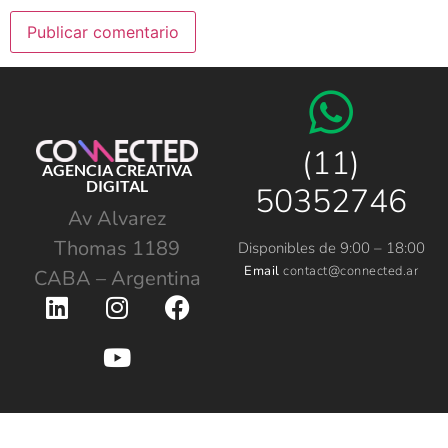
(11)
AGENCIA CREATIVA
DIGITAL
50352746
Av Alvarez
Thomas 1189
Disponibles de 9:00 – 18:00
Email
contact@connected.ar
CABA – Argentina