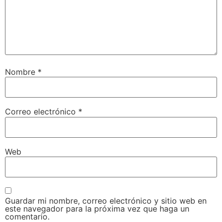
Nombre
*
Correo electrónico
*
Web
Guardar mi nombre, correo electrónico y sitio web en
este navegador para la próxima vez que haga un
comentario.