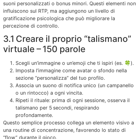
suoni personalizzati o bonus minori. Questi elementi non
influiscono sul RTP, ma aggiungono un livello di
gratificazione psicologica che può migliorare la
percezione di controllo.
3.1 Creare il proprio “talismano”
virtuale – 150 parole
Scegli un’immagine o un’emoji che ti ispiri (es. 🍀).
Imposta l’immagine come avatar o sfondo nella
sezione “personalizza” del tuo profilo.
Associa un suono di notifica unico (un campanello
o un rintocco) a ogni vincita.
Ripeti il rituale: prima di ogni sessione, osserva il
talismano per 5 secondi, respirando
profondamente.
Questo semplice processo collega un elemento visivo a
una routine di concentrazione, favorendo lo stato di
“flow” durante il gioco.