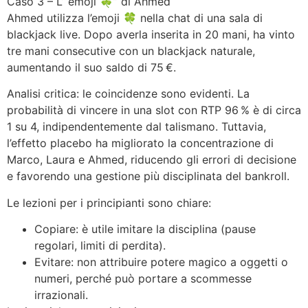
Caso 3 – L’“emoji 🍀” di Ahmed
Ahmed utilizza l’emoji 🍀 nella chat di una sala di
blackjack live. Dopo averla inserita in 20 mani, ha vinto
tre mani consecutive con un blackjack naturale,
aumentando il suo saldo di 75 €.
Analisi critica: le coincidenze sono evidenti. La
probabilità di vincere in una slot con RTP 96 % è di circa
1 su 4, indipendentemente dal talismano. Tuttavia,
l’effetto placebo ha migliorato la concentrazione di
Marco, Laura e Ahmed, riducendo gli errori di decisione
e favorendo una gestione più disciplinata del bankroll.
Le lezioni per i principianti sono chiare:
Copiare: è utile imitare la disciplina (pause
regolari, limiti di perdita).
Evitare: non attribuire potere magico a oggetti o
numeri, perché può portare a scommesse
irrazionali.