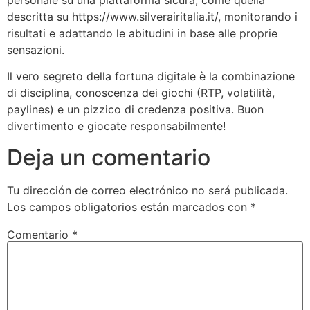
descritta su https://www.silverairitalia.it/, monitorando i
risultati e adattando le abitudini in base alle proprie
sensazioni.
Il vero segreto della fortuna digitale è la combinazione
di disciplina, conoscenza dei giochi (RTP, volatilità,
paylines) e un pizzico di credenza positiva. Buon
divertimento e giocate responsabilmente!
Deja un comentario
Tu dirección de correo electrónico no será publicada.
Los campos obligatorios están marcados con
*
Comentario
*