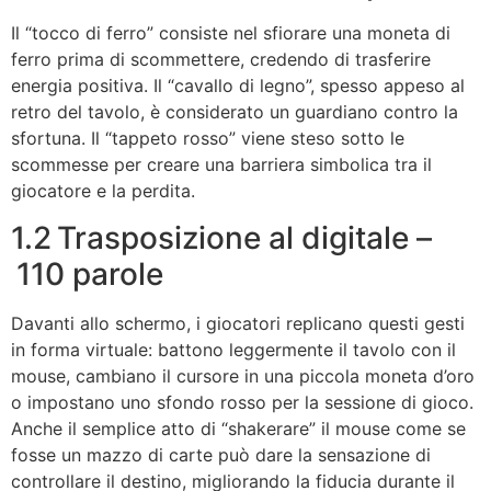
Il “tocco di ferro” consiste nel sfiorare una moneta di
ferro prima di scommettere, credendo di trasferire
energia positiva. Il “cavallo di legno”, spesso appeso al
retro del tavolo, è considerato un guardiano contro la
sfortuna. Il “tappeto rosso” viene steso sotto le
scommesse per creare una barriera simbolica tra il
giocatore e la perdita.
1.2 Trasposizione al digitale –
110 parole
Davanti allo schermo, i giocatori replicano questi gesti
in forma virtuale: battono leggermente il tavolo con il
mouse, cambiano il cursore in una piccola moneta d’oro
o impostano uno sfondo rosso per la sessione di gioco.
Anche il semplice atto di “shakerare” il mouse come se
fosse un mazzo di carte può dare la sensazione di
controllare il destino, migliorando la fiducia durante il