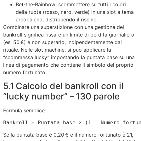
Bet‑the‑Rainbow: scommettere su tutti i colori
della ruota (rosso, nero, verde) in una slot a tema
arcobaleno, distribuendo il rischio.
Combinare una superstizione con una gestione del
bankroll significa fissare un limite di perdita giornaliero
(es. 50 €) e non superarlo, indipendentemente dal
rituale. Nelle slot machine, si può applicare la
“scommessa lucky” impostando la puntata base su una
linea di pagamento che contiene il simbolo del proprio
numero fortunato.
5.1 Calcolo del bankroll con il
“lucky number” – 130 parole
Formula semplice:
Bankroll = Puntata base × (1 + Numero fortu
Se la puntata base è 0,20 € e il numero fortunato è 21,