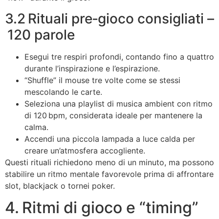
3.2 Rituali pre‑gioco consigliati –
120 parole
Esegui tre respiri profondi, contando fino a quattro
durante l’inspirazione e l’espirazione.
“Shuffle” il mouse tre volte come se stessi
mescolando le carte.
Seleziona una playlist di musica ambient con ritmo
di 120 bpm, considerata ideale per mantenere la
calma.
Accendi una piccola lampada a luce calda per
creare un’atmosfera accogliente.
Questi rituali richiedono meno di un minuto, ma possono
stabilire un ritmo mentale favorevole prima di affrontare
slot, blackjack o tornei poker.
4. Ritmi di gioco e “timing”