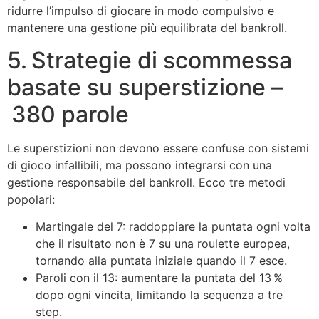
ridurre l’impulso di giocare in modo compulsivo e
mantenere una gestione più equilibrata del bankroll.
5. Strategie di scommessa
basate su superstizione –
380 parole
Le superstizioni non devono essere confuse con sistemi
di gioco infallibili, ma possono integrarsi con una
gestione responsabile del bankroll. Ecco tre metodi
popolari:
Martingale del 7: raddoppiare la puntata ogni volta
che il risultato non è 7 su una roulette europea,
tornando alla puntata iniziale quando il 7 esce.
Paroli con il 13: aumentare la puntata del 13 %
dopo ogni vincita, limitando la sequenza a tre
step.