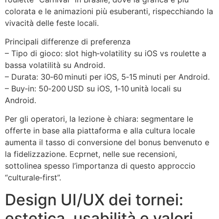
colorata e le animazioni più esuberanti, rispecchiando la
vivacità delle feste locali.
Principali differenze di preferenza
– Tipo di gioco: slot high‑volatility su iOS vs roulette a
bassa volatilità su Android.
– Durata: 30‑60 minuti per iOS, 5‑15 minuti per Android.
– Buy‑in: 50‑200 USD su iOS, 1‑10 unità locali su
Android.
Per gli operatori, la lezione è chiara: segmentare le
offerte in base alla piattaforma e alla cultura locale
aumenta il tasso di conversione del bonus benvenuto e
la fidelizzazione. Ecprnet, nelle sue recensioni,
sottolinea spesso l’importanza di questo approccio
“culturale‑first”.
Design UI/UX dei tornei:
estetica, usabilità e valori