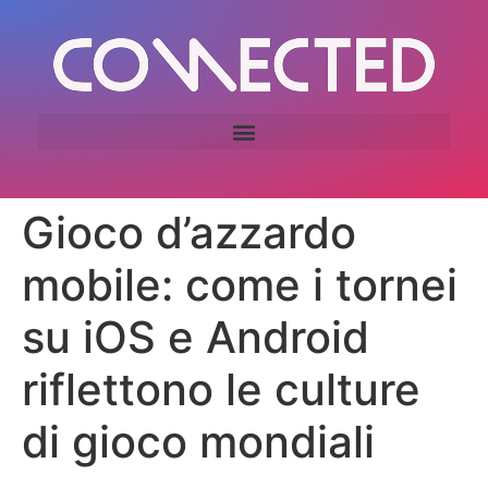
Gioco d’azzardo
mobile: come i tornei
su iOS e Android
riflettono le culture
di gioco mondiali