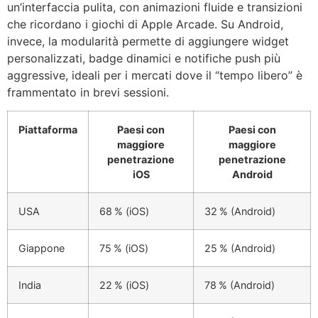
un’interfaccia pulita, con animazioni fluide e transizioni
che ricordano i giochi di Apple Arcade. Su Android,
invece, la modularità permette di aggiungere widget
personalizzati, badge dinamici e notifiche push più
aggressive, ideali per i mercati dove il “tempo libero” è
frammentato in brevi sessioni.
Piattaforma
Paesi con
Paesi con
maggiore
maggiore
penetrazione
penetrazione
iOS
Android
USA
68 % (iOS)
32 % (Android)
Giappone
75 % (iOS)
25 % (Android)
India
22 % (iOS)
78 % (Android)