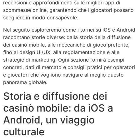
recensioni e approfondimenti sulle migliori app di
scommesse online, garantendo che i giocatori possano
scegliere in modo consapevole.
Nel seguito esploreremo come i tornei su iOS e Android
raccontano storie diverse: dalla storia della diffusione
dei casinò mobile, alle meccaniche di gioco preferite,
fino al design UI/UX, alla regolamentazione e alle
strategie di marketing. Ogni sezione fornirà esempi
concreti, dati di mercato e consigli pratici per operatori
e giocatori che vogliono navigare al meglio questo
panorama globale.
Storia e diffusione dei
casinò mobile: da iOS a
Android, un viaggio
culturale