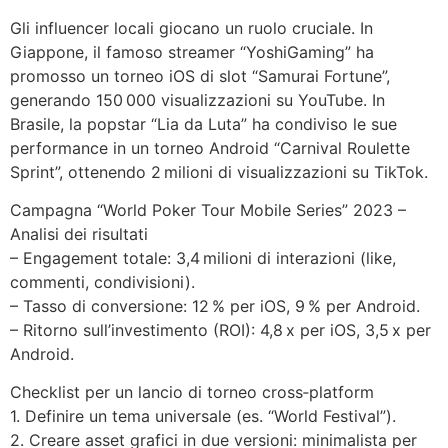
Gli influencer locali giocano un ruolo cruciale. In
Giappone, il famoso streamer “YoshiGaming” ha
promosso un torneo iOS di slot “Samurai Fortune”,
generando 150 000 visualizzazioni su YouTube. In
Brasile, la popstar “Lia da Luta” ha condiviso le sue
performance in un torneo Android “Carnival Roulette
Sprint”, ottenendo 2 milioni di visualizzazioni su TikTok.
Campagna “World Poker Tour Mobile Series” 2023 –
Analisi dei risultati
– Engagement totale: 3,4 milioni di interazioni (like,
commenti, condivisioni).
– Tasso di conversione: 12 % per iOS, 9 % per Android.
– Ritorno sull’investimento (ROI): 4,8 x per iOS, 3,5 x per
Android.
Checklist per un lancio di torneo cross‑platform
1. Definire un tema universale (es. “World Festival”).
2. Creare asset grafici in due versioni: minimalista per