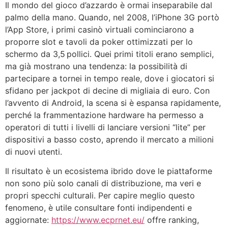
Il mondo del gioco d’azzardo è ormai inseparabile dal
palmo della mano. Quando, nel 2008, l’iPhone 3G portò
l’App Store, i primi casinò virtuali cominciarono a
proporre slot e tavoli da poker ottimizzati per lo
schermo da 3,5 pollici. Quei primi titoli erano semplici,
ma già mostrano una tendenza: la possibilità di
partecipare a tornei in tempo reale, dove i giocatori si
sfidano per jackpot di decine di migliaia di euro. Con
l’avvento di Android, la scena si è espansa rapidamente,
perché la frammentazione hardware ha permesso a
operatori di tutti i livelli di lanciare versioni “lite” per
dispositivi a basso costo, aprendo il mercato a milioni
di nuovi utenti.
Il risultato è un ecosistema ibrido dove le piattaforme
non sono più solo canali di distribuzione, ma veri e
propri specchi culturali. Per capire meglio questo
fenomeno, è utile consultare fonti indipendenti e
aggiornate:
https://www.ecprnet.eu/
offre ranking,