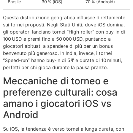
Brasile
30 % (iOS)
70 % (Android)
Questa distribuzione geografica influisce direttamente
sui tornei proposti. Negli Stati Uniti, dove iOS domina,
gli operatori lanciano tornei “High‑roller” con buy‑in di
100 USD e premi fino a 50 000 USD, puntando a
giocatori abituati a spendere di più per un bonus
benvenuto più generoso. In India, invece, i tornei
“Speed‑run” hanno buy‑in di 5 ₹ e durate di 10 minuti,
perfetti per chi gioca durante la pausa pranzo.
Meccaniche di torneo e
preferenze culturali: cosa
amano i giocatori iOS vs
Android
Su iOS, la tendenza è verso tornei a lunga durata, con