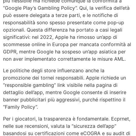
più flessibile ma richiede comunque la conformità a
“Google Play’s Gambling Policy”. Qui, la verifica dell’età
può essere delegata a terze parti, e le notifiche di
responsabilità sono spesso presentate come pop‑up
opzionali. Questa differenza ha portato a casi legali
significativi: nel 2022, Apple ha rimosso un’app di
scommesse online in Europa per mancata conformità al
GDPR, mentre Google ha sospeso un’app asiatica per
non aver implementato correttamente le misure AML.
Le politiche degli store influenzano anche la
promozione dei tornei responsabili. Apple richiede un
“responsible gambling” link visibile nella pagina di
dettaglio dell’app, mentre Google consente di inserire
banner pubblicitari più aggressivi, purché rispettino il
“Family Policy”.
Per i giocatori, la trasparenza è fondamentale. Ecprnet,
nelle sue recensioni, valuta la “sicurezza dell’app”
basandosi su certificazioni come eCOGRA e su audit di