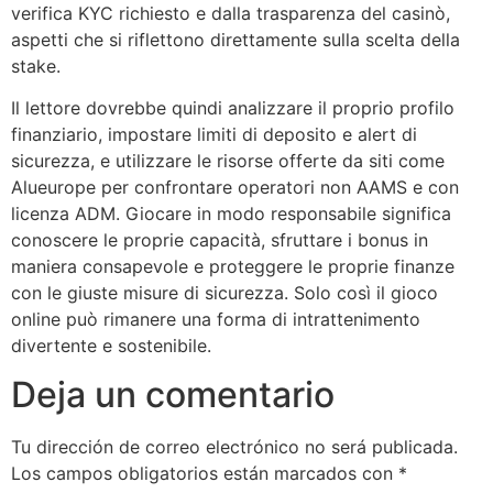
verifica KYC richiesto e dalla trasparenza del casinò,
aspetti che si riflettono direttamente sulla scelta della
stake.
Il lettore dovrebbe quindi analizzare il proprio profilo
finanziario, impostare limiti di deposito e alert di
sicurezza, e utilizzare le risorse offerte da siti come
Alueurope per confrontare operatori non AAMS e con
licenza ADM. Giocare in modo responsabile significa
conoscere le proprie capacità, sfruttare i bonus in
maniera consapevole e proteggere le proprie finanze
con le giuste misure di sicurezza. Solo così il gioco
online può rimanere una forma di intrattenimento
divertente e sostenibile.
Deja un comentario
Tu dirección de correo electrónico no será publicada.
Los campos obligatorios están marcados con
*