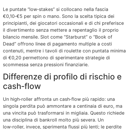
Le puntate “low‑stakes” si collocano nella fascia
€0,10‑€5 per spin o mano. Sono la scelta tipica dei
principianti, dei giocatori occasionali e di chi preferisce
il divertimento senza mettere a repentaglio il proprio
bilancio mensile. Slot come “Starburst” o “Book of
Dead” offrono linee di pagamento multiple a costi
contenuti, mentre i tavoli di roulette con puntata minima
di €0,20 permettono di sperimentare strategie di
scommessa senza pressioni finanziarie.
Differenze di profilo di rischio e
cash‑flow
Un high‑roller affronta un cash‑flow più rapido: una
singola perdita può ammontare a centinaia di euro, ma
una vincita può trasformarsi in migliaia. Questo richiede
una disciplina di bankroll molto più severa. Un
low‑roller, invece, sperimenta flussi più lenti; le perdite