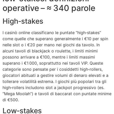
operative – ≈ 340 parole
High‑stakes
I casinò online classificano le puntate “high‑stakes”
come quelle che superano generalmente i €10 per spin
nelle slot o i €20 per mano nei giochi da tavolo. In
alcuni tavoli di blackjack o roulette, i limiti minimi
possono arrivare a €100, mentre i limiti massimi
superano i €1 000, soprattutto nei tavoli VIP. Queste
categorie sono pensate per i cosiddetti high‑rollers,
giocatori abituati a gestire volumi di denaro elevati e a
tollerare volatilità estrema. I giochi più popolari tra gli
high‑rollers includono slot a jackpot progressivo (es.
“Mega Moolah”) e tavoli di baccarat con puntate minime
di €500.
Low‑stakes