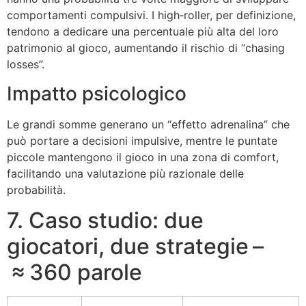
comportamenti compulsivi. I high‑roller, per definizione,
tendono a dedicare una percentuale più alta del loro
patrimonio al gioco, aumentando il rischio di “chasing
losses”.
Impatto psicologico
Le grandi somme generano un “effetto adrenalina” che
può portare a decisioni impulsive, mentre le puntate
piccole mantengono il gioco in una zona di comfort,
facilitando una valutazione più razionale delle
probabilità.
7. Caso studio: due
giocatori, due strategie –
≈ 360 parole