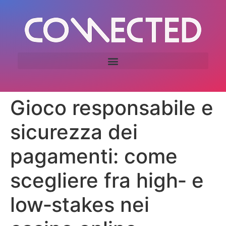
Gioco responsabile e
sicurezza dei
pagamenti: come
scegliere fra high‑ e
low‑stakes nei