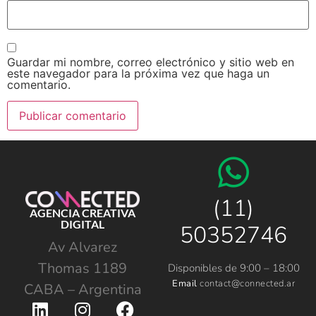
Guardar mi nombre, correo electrónico y sitio web en
este navegador para la próxima vez que haga un
comentario.
(11)
AGENCIA CREATIVA
DIGITAL
50352746
Av Alvarez
Thomas 1189
Disponibles de 9:00 – 18:00
Email
contact@connected.ar
CABA – Argentina