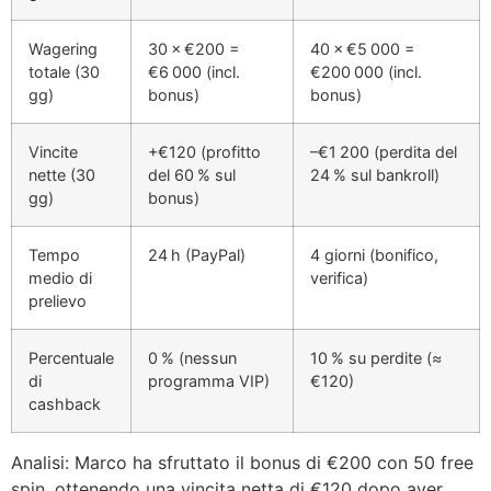
Wagering
30 × €200 =
40 × €5 000 =
totale (30
€6 000 (incl.
€200 000 (incl.
gg)
bonus)
bonus)
Vincite
+€120 (profitto
–€1 200 (perdita del
nette (30
del 60 % sul
24 % sul bankroll)
gg)
bonus)
Tempo
24 h (PayPal)
4 giorni (bonifico,
medio di
verifica)
prelievo
Percentuale
0 % (nessun
10 % su perdite (≈
di
programma VIP)
€120)
cashback
Analisi: Marco ha sfruttato il bonus di €200 con 50 free
spin, ottenendo una vincita netta di €120 dopo aver