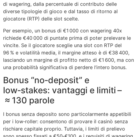
di wagering, dalla percentuale di contributo delle
diverse tipologie di gioco e dal tasso di ritorno al
giocatore (RTP) delle slot scelte.
Per esempio, un bonus di €1 000 con wagering 40x
richiede €40 000 di puntate prima di poter prelevare le
vincite. Se il giocatore sceglie una slot con RTP del
96 % e volatilità media, il margine atteso è di €38 400,
lasciando un margine di profitto netto di €1 600, ma con
una probabilità significativa di perdere l’intero bonus.
Bonus “no‑deposit” e
low‑stakes: vantaggi e limiti –
≈ 130 parole
I bonus senza deposito sono particolarmente appetibili
per i low‑roller: consentono di provare il casinò senza
rischiare capitale proprio. Tuttavia, i limiti di prelievo
sono spesso fissati a €50‑€100, e i requisiti di wagering