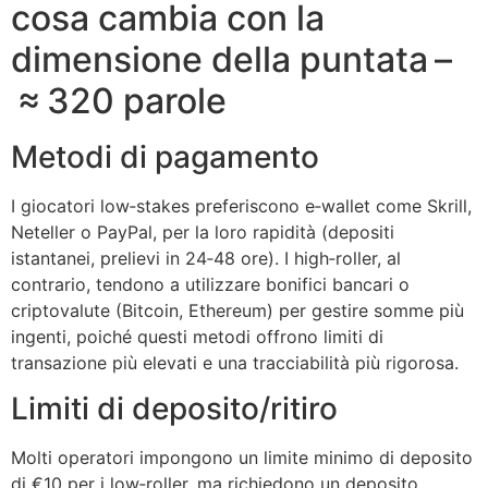
cosa cambia con la
dimensione della puntata –
≈ 320 parole
Metodi di pagamento
I giocatori low‑stakes preferiscono e‑wallet come Skrill,
Neteller o PayPal, per la loro rapidità (depositi
istantanei, prelievi in 24‑48 ore). I high‑roller, al
contrario, tendono a utilizzare bonifici bancari o
criptovalute (Bitcoin, Ethereum) per gestire somme più
ingenti, poiché questi metodi offrono limiti di
transazione più elevati e una tracciabilità più rigorosa.
Limiti di deposito/ritiro
Molti operatori impongono un limite minimo di deposito
di €10 per i low‑roller, ma richiedono un deposito