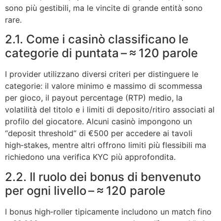
sono più gestibili, ma le vincite di grande entità sono
rare.
2.1. Come i casinò classificano le
categorie di puntata – ≈ 120 parole
I provider utilizzano diversi criteri per distinguere le
categorie: il valore minimo e massimo di scommessa
per gioco, il payout percentage (RTP) medio, la
volatilità del titolo e i limiti di deposito/ritiro associati al
profilo del giocatore. Alcuni casinò impongono un
“deposit threshold” di €500 per accedere ai tavoli
high‑stakes, mentre altri offrono limiti più flessibili ma
richiedono una verifica KYC più approfondita.
2.2. Il ruolo dei bonus di benvenuto
per ogni livello – ≈ 120 parole
I bonus high‑roller tipicamente includono un match fino