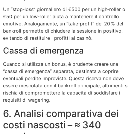
Un “stop‑loss” giornaliero di €500 per un high‑roller o
€50 per un low‑roller aiuta a mantenere il controllo
emotivo. Analogamente, un “take‑profit” del 20 % del
bankroll permette di chiudere la sessione in positivo,
evitando di restituire i profitti al casinò.
Cassa di emergenza
Quando si utilizza un bonus, è prudente creare una
“cassa di emergenza” separata, destinata a coprire
eventuali perdite impreviste. Questa riserva non deve
essere mescolata con il bankroll principale, altrimenti si
rischia di compromettere la capacità di soddisfare i
requisiti di wagering.
6. Analisi comparativa dei
costi nascosti – ≈ 340