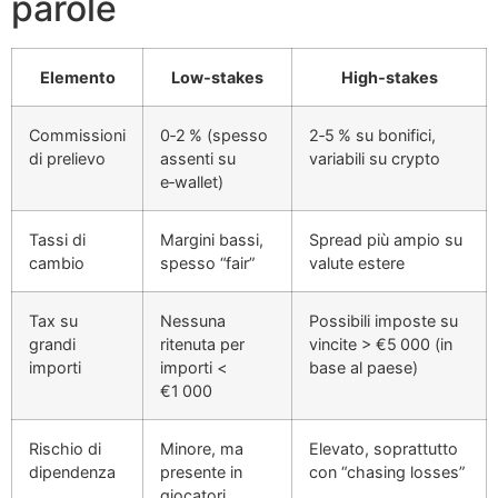
parole
Elemento
Low‑stakes
High‑stakes
Commissioni
0‑2 % (spesso
2‑5 % su bonifici,
di prelievo
assenti su
variabili su crypto
e‑wallet)
Tassi di
Margini bassi,
Spread più ampio su
cambio
spesso “fair”
valute estere
Tax su
Nessuna
Possibili imposte su
grandi
ritenuta per
vincite > €5 000 (in
importi
importi <
base al paese)
€1 000
Rischio di
Minore, ma
Elevato, soprattutto
dipendenza
presente in
con “chasing losses”
giocatori