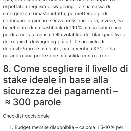
rispettato i requisiti di wagering. La sua cassa di
emergenza è rimasta intatta, permettendogli di
continuare a giocare senza pressione. Lara, invece, ha
beneficiato di un cashback del 10 % ma ha subito una
perdita netta a causa della volatilità del blackjack live e
dei requisiti di wagering più alti. Il suo ciclo di
deposito/ritiro è più lento, ma la verifica KYC le ha
garantito una protezione più solida contro frodi.
8. Come scegliere il livello di
stake ideale in base alla
sicurezza dei pagamenti –
≈ 300 parole
Checklist decisionale
Budget mensile disponibile – calcola il 5‑10 % per