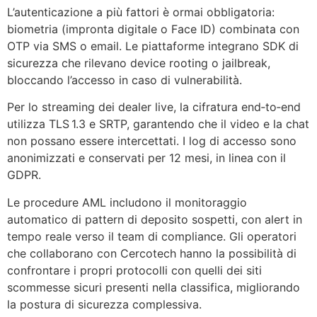
L’autenticazione a più fattori è ormai obbligatoria:
biometria (impronta digitale o Face ID) combinata con
OTP via SMS o email. Le piattaforme integrano SDK di
sicurezza che rilevano device rooting o jailbreak,
bloccando l’accesso in caso di vulnerabilità.
Per lo streaming dei dealer live, la cifratura end‑to‑end
utilizza TLS 1.3 e SRTP, garantendo che il video e la chat
non possano essere intercettati. I log di accesso sono
anonimizzati e conservati per 12 mesi, in linea con il
GDPR.
Le procedure AML includono il monitoraggio
automatico di pattern di deposito sospetti, con alert in
tempo reale verso il team di compliance. Gli operatori
che collaborano con Cercotech hanno la possibilità di
confrontare i propri protocolli con quelli dei siti
scommesse sicuri presenti nella classifica, migliorando
la postura di sicurezza complessiva.