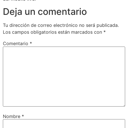
Deja un comentario
Tu dirección de correo electrónico no será publicada.
Los campos obligatorios están marcados con
*
Comentario
*
Nombre
*