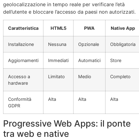
geolocalizzazione in tempo reale per verificare l’età
dell’utente e bloccare l’accesso da paesi non autorizzati.
Caratteristica
HTML5
PWA
Native App
Installazione
Nessuna
Opzionale
Obbligatoria
Aggiornamenti
Immediati
Automatici
Store
Accesso a
Limitato
Medio
Completo
hardware
Conformità
Alta
Alta
Alta
GDPR
Progressive Web Apps: il ponte
tra web e native