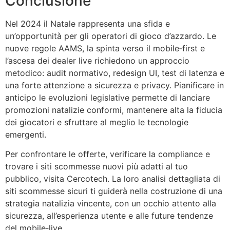
Conclusione
Nel 2024 il Natale rappresenta una sfida e
un’opportunità per gli operatori di gioco d’azzardo. Le
nuove regole AAMS, la spinta verso il mobile‑first e
l’ascesa dei dealer live richiedono un approccio
metodico: audit normativo, redesign UI, test di latenza e
una forte attenzione a sicurezza e privacy. Pianificare in
anticipo le evoluzioni legislative permette di lanciare
promozioni natalizie conformi, mantenere alta la fiducia
dei giocatori e sfruttare al meglio le tecnologie
emergenti.
Per confrontare le offerte, verificare la compliance e
trovare i siti scommesse nuovi più adatti al tuo
pubblico, visita Cercotech. La loro analisi dettagliata di
siti scommesse sicuri ti guiderà nella costruzione di una
strategia natalizia vincente, con un occhio attento alla
sicurezza, all’esperienza utente e alle future tendenze
del mobile‑live.