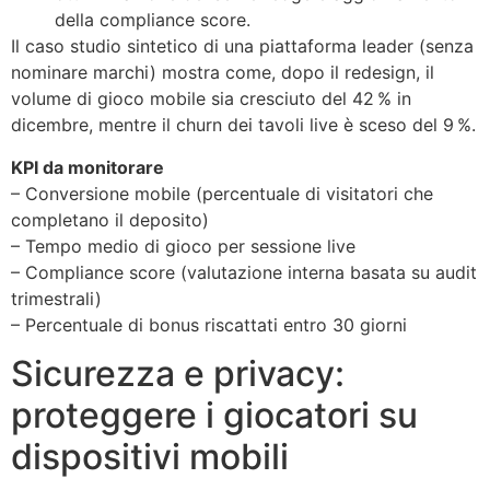
della compliance score.
Il caso studio sintetico di una piattaforma leader (senza
nominare marchi) mostra come, dopo il redesign, il
volume di gioco mobile sia cresciuto del 42 % in
dicembre, mentre il churn dei tavoli live è sceso del 9 %.
KPI da monitorare
– Conversione mobile (percentuale di visitatori che
completano il deposito)
– Tempo medio di gioco per sessione live
– Compliance score (valutazione interna basata su audit
trimestrali)
– Percentuale di bonus riscattati entro 30 giorni
Sicurezza e privacy:
proteggere i giocatori su
dispositivi mobili