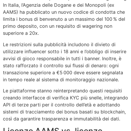
In Italia, l’Agenzia delle Dogane e dei Monopoli (ex
AAMS) ha pubblicato un nuovo codice di condotta che
limita i bonus di benvenuto a un massimo del 100 % del
primo deposito, con un requisito di wagering non
superiore a 20x.
Le restrizioni sulla pubblicità includono il divieto di
utilizzare influencer sotto i 18 anni e l’obbligo di inserire
avvisi di gioco responsabile in tutti i banner. Inoltre, è
stato rafforzato il controllo sui flussi di denaro: ogni
transazione superiore a €5 000 deve essere segnalata
in tempo reale al sistema di monitoraggio nazionale.
Le piattaforme stanno reinterpretando questi requisiti
creando interfacce di verifica KYC più snelle, integrando
API di terze parti per il controllo dell’età e adottando
sistemi di tracciamento dei bonus basati su blockchain,
così da garantire trasparenza e immutabilità dei dati.