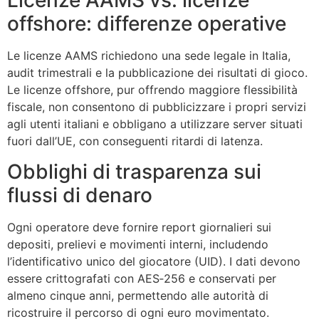
Licenze AAMS vs. licenze
offshore: differenze operative
Le licenze AAMS richiedono una sede legale in Italia,
audit trimestrali e la pubblicazione dei risultati di gioco.
Le licenze offshore, pur offrendo maggiore flessibilità
fiscale, non consentono di pubblicizzare i propri servizi
agli utenti italiani e obbligano a utilizzare server situati
fuori dall’UE, con conseguenti ritardi di latenza.
Obblighi di trasparenza sui
flussi di denaro
Ogni operatore deve fornire report giornalieri sui
depositi, prelievi e movimenti interni, includendo
l’identificativo unico del giocatore (UID). I dati devono
essere crittografati con AES‑256 e conservati per
almeno cinque anni, permettendo alle autorità di
ricostruire il percorso di ogni euro movimentato.