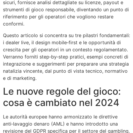
sicuri, fornisce analisi dettagliate su licenze, payout e
strumenti di gioco responsabile, diventando un punto di
riferimento per gli operatori che vogliono restare
conformi.
Questo articolo si concentra su tre pilastri fondamentali:
i dealer live, il design mobile‑first e le opportunità di
crescita per gli operatori in un contesto regolamentato.
Verranno forniti step‑by‑step pratici, esempi concreti di
integrazione e suggerimenti per preparare una strategia
natalizia vincente, dal punto di vista tecnico, normativo
e di marketing.
Le nuove regole del gioco:
cosa è cambiato nel 2024
Le autorità europee hanno armonizzato le direttive
anti‑lavaggio denaro (AML) e hanno introdotto una
revisione del GDPR specifica per il settore del gambling.