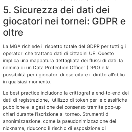
5. Sicurezza dei dati dei
giocatori nei tornei: GDPR e
oltre
La MGA richiede il rispetto totale del GDPR per tutti gli
operatori che trattano dati di cittadini UE. Questo
implica una mappatura dettagliata dei flussi di dati, la
nomina di un Data Protection Officer (DPO) e la
possibilità per i giocatori di esercitare il diritto all’oblio
in qualsiasi momento.
Le best practice includono la crittografia end‑to‑end dei
dati di registrazione, l’utilizzo di token per le classifiche
pubbliche e la gestione del consenso tramite pop‑up
chiari durante l’iscrizione al torneo. Strumenti di
anonimizzazione, come la pseudonimizzazione dei
nickname, riducono il rischio di esposizione di