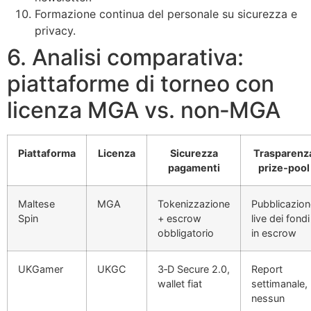
Formazione continua del personale su sicurezza e
privacy.
6. Analisi comparativa:
piattaforme di torneo con
licenza MGA vs. non‑MGA
Piattaforma
Licenza
Sicurezza
Trasparenz
pagamenti
prize‑pool
Maltese
MGA
Tokenizzazione
Pubblicazion
Spin
+ escrow
live dei fondi
obbligatorio
in escrow
UKGamer
UKGC
3‑D Secure 2.0,
Report
wallet fiat
settimanale,
nessun