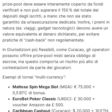
prize‑pool deve essere interamente coperto da fondi
verificati e non può superare il 150 % del totale dei
depositi degli iscritti, a meno che non sia stato
garantito da un’assicurazione dedicata. Inoltre, i premi in
natura (es. viaggi, gadget tecnologici) devono avere un
valore equivalente al denaro dichiarato, per evitare
pratiche di “cash‑back” non regolamentate.
In Giurisdizioni più flessibili, come Curacao, gli operatori
possono offrire prize‑pool misti senza obbligo di
escrow, ma questo comporta un rischio più alto di
contestazioni da parte dei giocatori.
Esempi di tornei “multi‑currency”:
Maltese Spin Mega Slot
(MGA): € 75.000 +
0,5 BTC di bonus.
EuroBet Poker Classic
(UKGC): £ 30.000 +
voucher Amazon da £ 500.
Caribbean Cashout
(Curacao): $ 20.000 + 10 ETH.