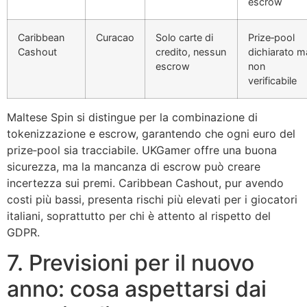
escrow
Caribbean
Curacao
Solo carte di
Prize‑pool
Cashout
credito, nessun
dichiarato m
escrow
non
verificabile
Maltese Spin si distingue per la combinazione di
tokenizzazione e escrow, garantendo che ogni euro del
prize‑pool sia tracciabile. UKGamer offre una buona
sicurezza, ma la mancanza di escrow può creare
incertezza sui premi. Caribbean Cashout, pur avendo
costi più bassi, presenta rischi più elevati per i giocatori
italiani, soprattutto per chi è attento al rispetto del
GDPR.
7. Previsioni per il nuovo
anno: cosa aspettarsi dai