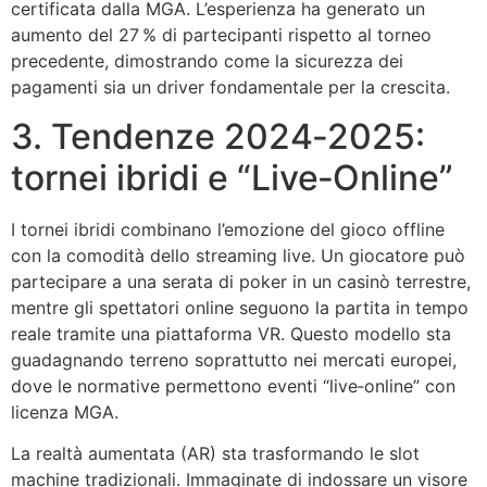
certificata dalla MGA. L’esperienza ha generato un
aumento del 27 % di partecipanti rispetto al torneo
precedente, dimostrando come la sicurezza dei
pagamenti sia un driver fondamentale per la crescita.
3. Tendenze 2024‑2025:
tornei ibridi e “Live‑Online”
I tornei ibridi combinano l’emozione del gioco offline
con la comodità dello streaming live. Un giocatore può
partecipare a una serata di poker in un casinò terrestre,
mentre gli spettatori online seguono la partita in tempo
reale tramite una piattaforma VR. Questo modello sta
guadagnando terreno soprattutto nei mercati europei,
dove le normative permettono eventi “live‑online” con
licenza MGA.
La realtà aumentata (AR) sta trasformando le slot
machine tradizionali. Immaginate di indossare un visore