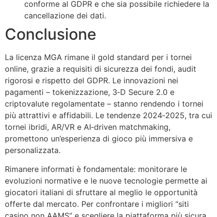
conforme al GDPR e che sia possibile richiedere la
cancellazione dei dati.
Conclusione
La licenza MGA rimane il gold standard per i tornei
online, grazie a requisiti di sicurezza dei fondi, audit
rigorosi e rispetto del GDPR. Le innovazioni nei
pagamenti – tokenizzazione, 3‑D Secure 2.0 e
criptovalute regolamentate – stanno rendendo i tornei
più attrattivi e affidabili. Le tendenze 2024‑2025, tra cui
tornei ibridi, AR/VR e AI‑driven matchmaking,
promettono un’esperienza di gioco più immersiva e
personalizzata.
Rimanere informati è fondamentale: monitorare le
evoluzioni normative e le nuove tecnologie permette ai
giocatori italiani di sfruttare al meglio le opportunità
offerte dal mercato. Per confrontare i migliori “siti
casino non AAMS” e scegliere la piattaforma più sicura,