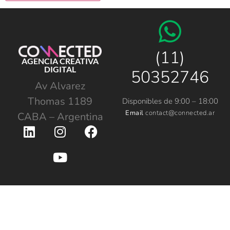
(11)
AGENCIA CREATIVA
DIGITAL
50352746
Av Alvarez
Thomas 1189
Disponibles de 9:00 – 18:00
Email
contact@connected.ar
CABA – Argentina