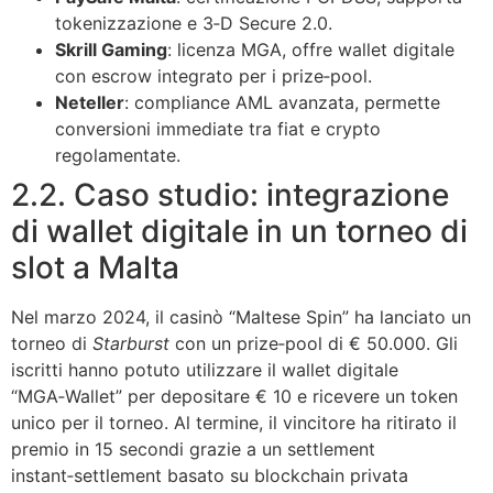
tokenizzazione e 3‑D Secure 2.0.
Skrill Gaming
: licenza MGA, offre wallet digitale
con escrow integrato per i prize‑pool.
Neteller
: compliance AML avanzata, permette
conversioni immediate tra fiat e crypto
regolamentate.
2.2. Caso studio: integrazione
di wallet digitale in un torneo di
slot a Malta
Nel marzo 2024, il casinò “Maltese Spin” ha lanciato un
torneo di
Starburst
con un prize‑pool di € 50.000. Gli
iscritti hanno potuto utilizzare il wallet digitale
“MGA‑Wallet” per depositare € 10 e ricevere un token
unico per il torneo. Al termine, il vincitore ha ritirato il
premio in 15 secondi grazie a un settlement
instant‑settlement basato su blockchain privata