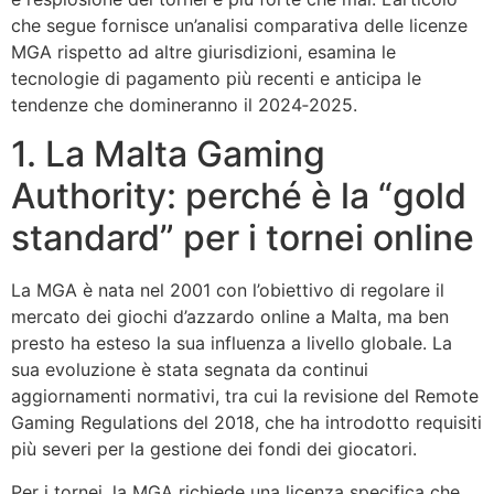
che segue fornisce un’analisi comparativa delle licenze
MGA rispetto ad altre giurisdizioni, esamina le
tecnologie di pagamento più recenti e anticipa le
tendenze che domineranno il 2024‑2025.
1. La Malta Gaming
Authority: perché è la “gold
standard” per i tornei online
La MGA è nata nel 2001 con l’obiettivo di regolare il
mercato dei giochi d’azzardo online a Malta, ma ben
presto ha esteso la sua influenza a livello globale. La
sua evoluzione è stata segnata da continui
aggiornamenti normativi, tra cui la revisione del Remote
Gaming Regulations del 2018, che ha introdotto requisiti
più severi per la gestione dei fondi dei giocatori.
Per i tornei, la MGA richiede una licenza specifica che