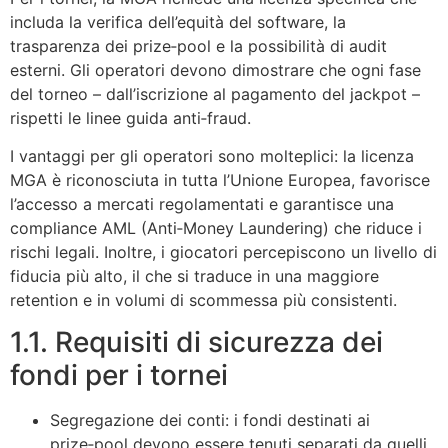
includa la verifica dell’equità del software, la
trasparenza dei prize‑pool e la possibilità di audit
esterni. Gli operatori devono dimostrare che ogni fase
del torneo – dall’iscrizione al pagamento del jackpot –
rispetti le linee guida anti‑fraud.
I vantaggi per gli operatori sono molteplici: la licenza
MGA è riconosciuta in tutta l’Unione Europea, favorisce
l’accesso a mercati regolamentati e garantisce una
compliance AML (Anti‑Money Laundering) che riduce i
rischi legali. Inoltre, i giocatori percepiscono un livello di
fiducia più alto, il che si traduce in una maggiore
retention e in volumi di scommessa più consistenti.
1.1. Requisiti di sicurezza dei
fondi per i tornei
Segregazione dei conti: i fondi destinati ai
prize‑pool devono essere tenuti separati da quelli