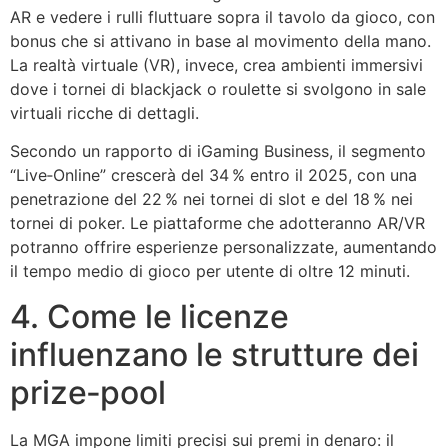
AR e vedere i rulli fluttuare sopra il tavolo da gioco, con
bonus che si attivano in base al movimento della mano.
La realtà virtuale (VR), invece, crea ambienti immersivi
dove i tornei di blackjack o roulette si svolgono in sale
virtuali ricche di dettagli.
Secondo un rapporto di iGaming Business, il segmento
“Live‑Online” crescerà del 34 % entro il 2025, con una
penetrazione del 22 % nei tornei di slot e del 18 % nei
tornei di poker. Le piattaforme che adotteranno AR/VR
potranno offrire esperienze personalizzate, aumentando
il tempo medio di gioco per utente di oltre 12 minuti.
4. Come le licenze
influenzano le strutture dei
prize‑pool
La MGA impone limiti precisi sui premi in denaro: il