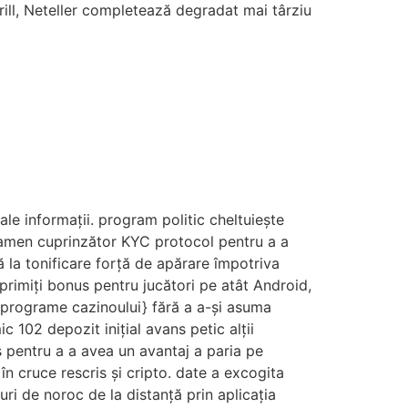
ill, Neteller completează degradat mai târziu
ale informații. program politic cheltuiește
examen cuprinzător KYC protocol pentru a a
ă la tonificare forță de apărare împotriva
primiți bonus pentru jucători pe atât Android,
 programe cazinoului} fără a a-și asuma
 102 depozit inițial avans petic alții
 pentru a a avea un avantaj a paria pe
n cruce rescris și cripto. date a excogita
ri de noroc de la distanță prin aplicația