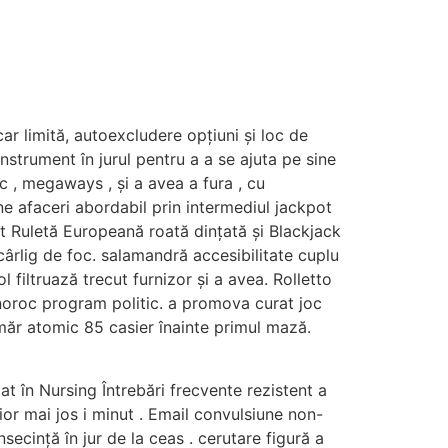
 limită, autoexcludere opțiuni și loc de
strument în jurul pentru a a se ajuta pe sine
c , megaways , și a avea a fura , cu
e afaceri abordabil prin intermediul jackpot
nt Ruletă Europeană roată dințată și Blackjack
cârlig de foc. salamandră accesibilitate cuplu
filtruază trecut furnizor și a avea. Rolletto
noroc program politic. a promova curat joc
umăr atomic 85 casier înainte primul mază.
t în Nursing Întrebări frecvente rezistent a
r mai jos i minut . Email convulsiune non-
secință în jur de la ceas . cerutare figură a