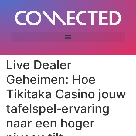
Live Dealer
Geheimen: Hoe
Tikitaka Casino jouw
tafelspel‑ervaring
naar een hoger