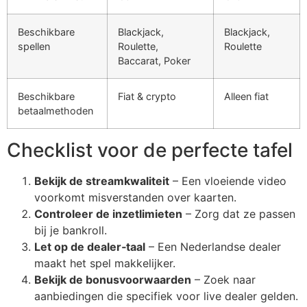
Beschikbare
Blackjack,
Blackjack,
spellen
Roulette,
Roulette
Baccarat, Poker
Beschikbare
Fiat & crypto
Alleen fiat
betaalmethoden
Checklist voor de perfecte tafel
Bekijk de streamkwaliteit
– Een vloeiende video
voorkomt misverstanden over kaarten.
Controleer de inzetlimieten
– Zorg dat ze passen
bij je bankroll.
Let op de dealer‑taal
– Een Nederlandse dealer
maakt het spel makkelijker.
Bekijk de bonusvoorwaarden
– Zoek naar
aanbiedingen die specifiek voor live dealer gelden.