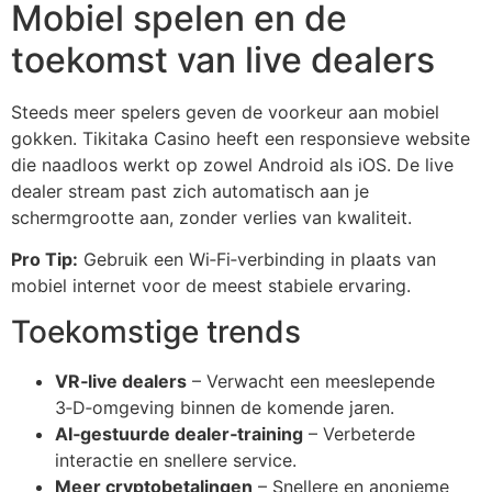
Mobiel spelen en de
toekomst van live dealers
Steeds meer spelers geven de voorkeur aan mobiel
gokken. Tikitaka Casino heeft een responsieve website
die naadloos werkt op zowel Android als iOS. De live
dealer stream past zich automatisch aan je
schermgrootte aan, zonder verlies van kwaliteit.
Pro Tip:
Gebruik een Wi‑Fi‑verbinding in plaats van
mobiel internet voor de meest stabiele ervaring.
Toekomstige trends
VR‑live dealers
– Verwacht een meeslepende
3‑D‑omgeving binnen de komende jaren.
AI‑gestuurde dealer‑training
– Verbeterde
interactie en snellere service.
Meer cryptobetalingen
– Snellere en anonieme