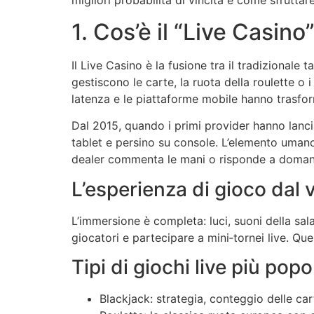
migliori probabilità di vincita e come sfrutt
1. Cos’è il “Live Casino
Il Live Casino è la fusione tra il tradizionale 
gestiscono le carte, la ruota della roulette o 
latenza e le piattaforme mobile hanno trasfor
Dal 2015, quando i primi provider hanno lancia
tablet e persino su console. L’elemento umano
dealer commenta le mani o risponde a doman
L’esperienza di gioco dal 
L’immersione è completa: luci, suoni della sala,
giocatori e partecipare a mini‑tornei live. Qu
Tipi di giochi live più popo
Blackjack: strategia, conteggio delle car