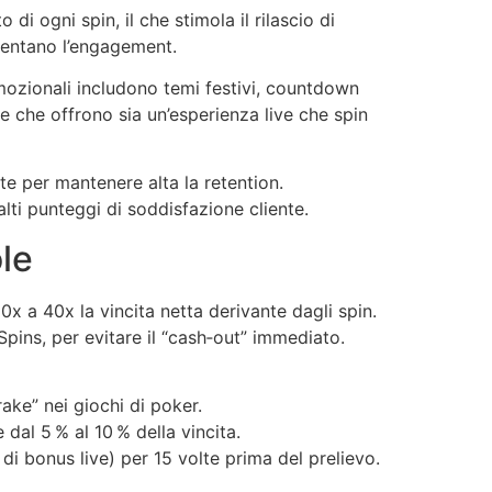
 di ogni spin, il che stimola il rilascio di
mentano l’engagement.
mozionali includono temi festivi, countdown
 che offrono sia un’esperienza live che spin
te per mantenere alta la retention.
lti punteggi di soddisfazione cliente.
ole
0x a 40x la vincita netta derivante dagli spin.
pins, per evitare il “cash‑out” immediato.
rake” nei giochi di poker.
 dal 5 % al 10 % della vincita.
i bonus live) per 15 volte prima del prelievo.