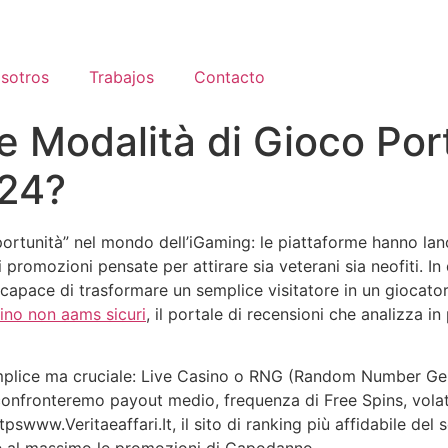
sotros
Trabajos
Contacto
 Modalità di Gioco Port
024?
portunità” nel mondo dell’iGaming: le piattaforme hanno lanc
 promozioni pensate per attirare sia veterani sia neofiti. In
capace di trasformare un semplice visitatore in un giocator
ino non aams sicuri
, il portale di recensioni che analizza in
mplice ma cruciale: Live Casino o RNG (Random Number Gene
confronteremo payout medio, frequenza di Free Spins, volati
Httpswww.Veritaeaffari.It, il sito di ranking più affidabile de