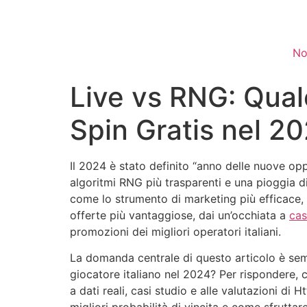
No
Live vs RNG: Quale
Spin Gratis nel 2
Il 2024 è stato definito “anno delle nuove op
algoritmi RNG più trasparenti e una pioggia di
come lo strumento di marketing più efficace, 
offerte più vantaggiose, dai un’occhiata a
cas
promozioni dei migliori operatori italiani.
La domanda centrale di questo articolo è se
giocatore italiano nel 2024? Per rispondere, 
a dati reali, casi studio e alle valutazioni di 