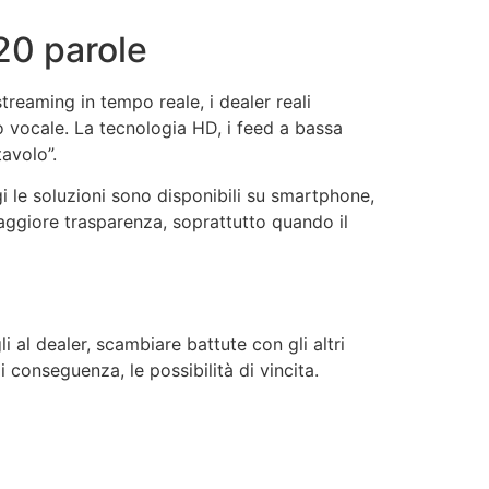
320 parole
streaming in tempo reale, i dealer reali
 o vocale. La tecnologia HD, i feed a bassa
avolo”.
gi le soluzioni sono disponibili su smartphone,
aggiore trasparenza, soprattutto quando il
i al dealer, scambiare battute con gli altri
conseguenza, le possibilità di vincita.