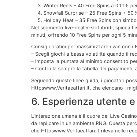
Winter Reels – 40 Free Spins a 0,10 € pe
Snowfall Surprise – 25 Free Spins + 50 
Holiday Heat – 35 Free Spins con simboli
Nel segmento live‑dealer‑slot ibridi, spicca L
minuti, offrendo 10 Free Spins per ogni 5 minu
Consigli pratici per massimizzare i win con i 
– Scegli giochi a bassa volatilità quando il re
– Imposta la puntata al minimo consentito per 
– Controlla sempre la tabella dei pagamenti: a
Seguendo queste linee guida, i giocatori posso
Httpswww.Veritaeaffari.It, che elencano i mig
6. Esperienza utente e 
L’interazione umana è il cuore del Live Casino.
da replicare in un ambiente RNG. Questa perce
che Httpswww.Veritaeaffari.It rileva nelle rece