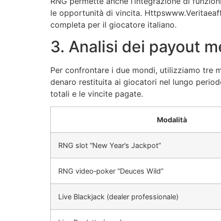
RNG permette anche l’integrazione di funzion
le opportunità di vincita. Httpswww.Veritaeaffa
completa per il giocatore italiano.
3. Analisi dei payout 
Per confrontare i due mondi, utilizziamo tre m
denaro restituita ai giocatori nel lungo periodo
totali e le vincite pagate.
Modalità
RNG slot “New Year’s Jackpot”
RNG video‑poker “Deuces Wild”
Live Blackjack (dealer professionale)