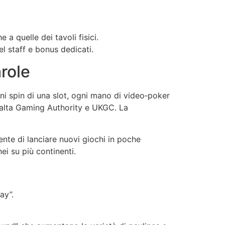
 a quelle dei tavoli fisici.
el staff e bonus dedicati.
arole
i spin di una slot, ogni mano di video‑poker
 Malta Gaming Authority e UKGC. La
sente di lanciare nuovi giochi in poche
nei su più continenti.
ay”.