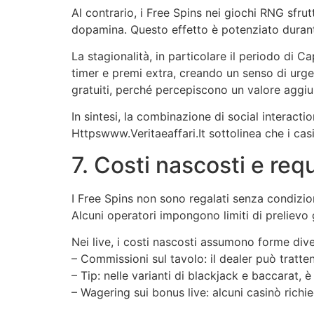
Al contrario, i Free Spins nei giochi RNG sfrutta
dopamina. Questo effetto è potenziato durant
La stagionalità, in particolare il periodo di
timer e premi extra, creando un senso di urge
gratuiti, perché percepiscono un valore aggi
In sintesi, la combinazione di social interact
Httpswww.Veritaeaffari.It sottolinea che i ca
7. Costi nascosti e req
I Free Spins non sono regalati senza condizioni
Alcuni operatori impongono limiti di prelievo 
Nei live, i costi nascosti assumono forme dive
– Commissioni sul tavolo: il dealer può tratten
– Tip: nelle varianti di blackjack e baccarat, 
– Wagering sui bonus live: alcuni casinò rich