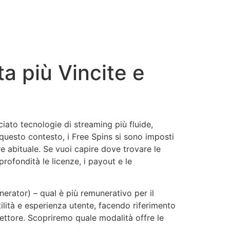
a più Vincite e
iato tecnologie di streaming più fluide,
 questo contesto, i Free Spins si sono imposti
e abituale. Se vuoi capire dove trovare le
 profondità le licenze, i payout e le
rator) – qual è più remunerativo per il
lità e esperienza utente, facendo riferimento
l settore. Scopriremo quale modalità offre le