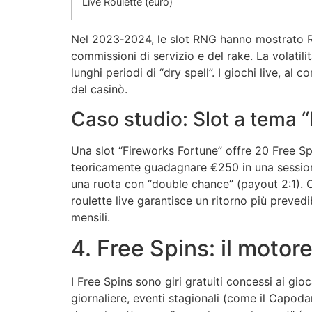
Live Roulette (euro)
Nel 2023‑2024, le slot RNG hanno mostrato RT
commissioni di servizio e del rake. La volatili
lunghi periodi di “dry spell”. I giochi live, al
del casinò.
Caso studio: Slot a tema 
Una slot “Fireworks Fortune” offre 20 Free Sp
teoricamente guadagnare €250 in una sessione 
una ruota con “double chance” (payout 2:1). 
roulette live garantisce un ritorno più prevedi
mensili.
4. Free Spins: il motor
I Free Spins sono giri gratuiti concessi ai g
giornaliere, eventi stagionali (come il Capod