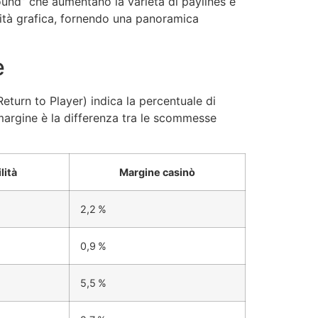
und” che aumentano la varietà di paylines e
ualità grafica, fornendo una panoramica
e
eturn to Player) indica la percentuale di
il margine è la differenza tra le scommesse
lità
Margine casinò
2,2 %
0,9 %
5,5 %