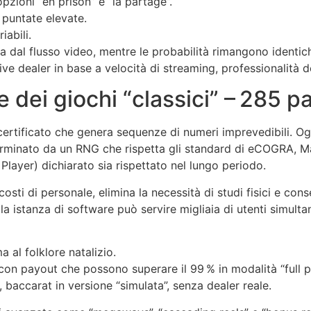
pzioni “en prison” e “la partage”.
e puntate elevate.
iabili.
ta dal flusso video, mentre le probabilità rimangono identiche
live dealer in base a velocità di streaming, professionalità d
e dei giochi “classici” – 285 p
rtificato che genera sequenze di numeri imprevedibili. Ogn
determinato da un RNG che rispetta gli standard di eCOGRA,
 Player) dichiarato sia rispettato nel lungo periodo.
costi di personale, elimina la necessità di studi fisici e con
ola istanza di software può servire migliaia di utenti simulta
a al folklore natalizio.
con payout che possono superare il 99 % in modalità “full p
k, baccarat in versione “simulata”, senza dealer reale.