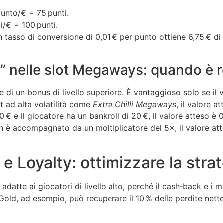
punto/€ = 75 punti.
i/€ = 100 punti.
 tasso di conversione di 0,01 € per punto ottiene 6,75 € di c
to” nelle slot Megaways: quando è
 di un bonus di livello superiore. È vantaggioso solo se il v
t ad alta volatilità come
Extra Chilli Megaways
, il valore a
0 € e il giocatore ha un bankroll di 20 €, il valore atteso è 
spin è accompagnato da un moltiplicatore del 5×, il valore at
 Loyalty: ottimizzare la strat
adatte ai giocatori di livello alto, perché il cash‑back e i mo
ld, ad esempio, può recuperare il 10 % delle perdite nette