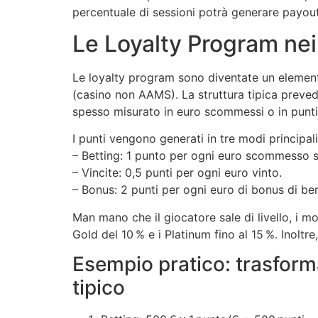
percentuale di sessioni potrà generare payout 
Le Loyalty Program nei c
Le loyalty program sono diventate un elemento 
(casino non AAMS). La struttura tipica prevede
spesso misurato in euro scommessi o in punti
I punti vengono generati in tre modi principali
– Betting: 1 punto per ogni euro scommesso su 
– Vincite: 0,5 punti per ogni euro vinto.
– Bonus: 2 punti per ogni euro di bonus di be
Man mano che il giocatore sale di livello, i m
Gold del 10 % e i Platinum fino al 15 %. Inoltre, 
Esempio pratico: trasform
tipico