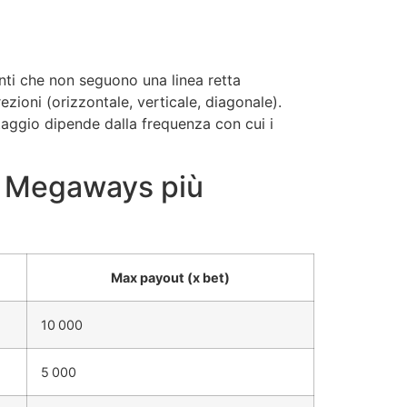
nti che non seguono una linea retta
zioni (orizzontale, verticale, diagonale).
ntaggio dipende dalla frequenza con cui i
lot Megaways più
Max payout (x bet)
10 000
5 000