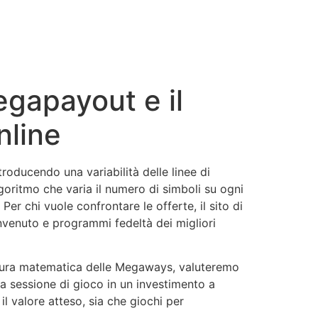
gapayout e il
nline
roducendo una variabilità delle linee di
goritmo che varia il numero di simboli su ogni
Per chi vuole confrontare le offerte, il sito di
venuto e programmi fedeltà dei migliori
uttura matematica delle Megaways, valuteremo
a sessione di gioco in un investimento a
il valore atteso, sia che giochi per