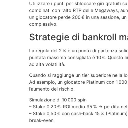
Utilizzare i punti per sbloccare giri gratuiti 
combinati con l’alto RTP delle Megaways, aume
un giocatore perde 200 € in una sessione, un 
complessivo.
Strategie di bankroll 
La regola del 2 % è un punto di partenza solid
puntata massima consigliata è 10 €. Questo li
ad alta volatilità.
Quando si raggiunge un tier superiore nella lo
Ad esempio, un giocatore Platinum con 1 000
l’aumento del rischio.
Simulazione di 10 000 spin
– Stake 0,20 €: ROI medio 95 % → perdita net
– Stake 0,50 € con cash‑back 15 % (Platinum):
break‑even.