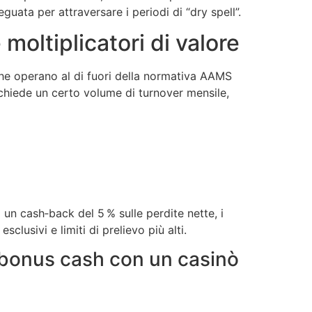
uata per attraversare i periodi di “dry spell”.
 moltiplicatori di valore
 che operano al di fuori della normativa AAMS
richiede un certo volume di turnover mensile,
 un cash‑back del 5 % sulle perdite nette, i
sclusivi e limiti di prelievo più alti.
n bonus cash con un casinò