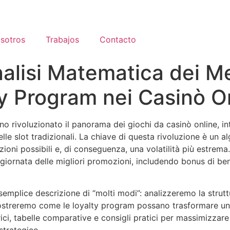
sotros
Trabajos
Contacto
lisi Matematica dei Me
ty Program nei Casinò O
o rivoluzionato il panorama dei giochi da casinò online, int
e slot tradizionali. La chiave di questa rivoluzione è un al
ioni possibili e, di conseguenza, una volatilità più estrema. 
ornata delle migliori promozioni, includendo bonus di ben
a semplice descrizione di “molti modi”: analizzeremo la str
dimostreremo come le loyalty program possano trasformare un
ici, tabelle comparative e consigli pratici per massimizzare 