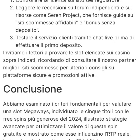
Leggere le recensioni su forum indipendenti e su
risorse come Seren Project, che fornisce guide su
“siti scommesse affidabili” e “bonus senza
deposito”.
Testare il servizio clienti tramite chat live prima di
effettuare il primo deposito.
Invitiamo i lettori a provare le slot elencate sui casinò
sopra indicati, ricordando di consultare il nostro partner
migliori siti scommesse per ulteriori consigli su
piattaforme sicure e promozioni attive.
Conclusione
Abbiamo esaminato i criteri fondamentali per valutare
una slot Megaways, individuato le cinque titoli con le
free spins più generose del 2024, illustrato strategie
avanzate per ottimizzare il valore di queste spin
gratuite e mostrato come esse influenzino l’RTP reale.