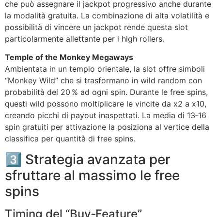
che può assegnare il jackpot progressivo anche durante
la modalità gratuita. La combinazione di alta volatilità e
possibilità di vincere un jackpot rende questa slot
particolarmente allettante per i high rollers.
Temple of the Monkey Megaways
Ambientata in un tempio orientale, la slot offre simboli
“Monkey Wild” che si trasformano in wild random con
probabilità del 20 % ad ogni spin. Durante le free spins,
questi wild possono moltiplicare le vincite da x2 a x10,
creando picchi di payout inaspettati. La media di 13‑16
spin gratuiti per attivazione la posiziona al vertice della
classifica per quantità di free spins.
3️⃣ Strategia avanzata per
sfruttare al massimo le free
spins
Timing del “Buy‑Feature”