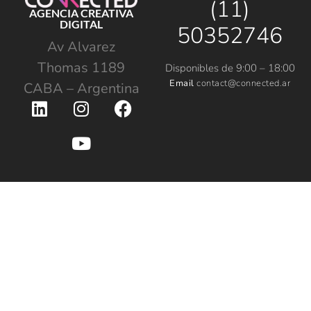
(11)
AGENCIA CREATIVA
DIGITAL
50352746
Av Alvarez
Thomas 1189
Disponibles de 9:00 – 18:00
Email
contact@connected.ar
CABA – Argentina