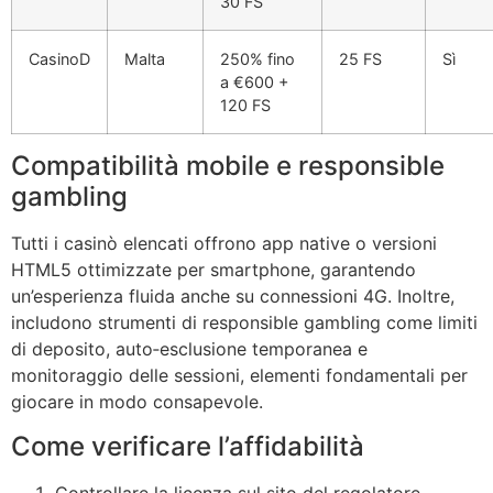
30 FS
CasinoD
Malta
250% fino
25 FS
Sì
a €600 +
120 FS
Compatibilità mobile e responsible
gambling
Tutti i casinò elencati offrono app native o versioni
HTML5 ottimizzate per smartphone, garantendo
un’esperienza fluida anche su connessioni 4G. Inoltre,
includono strumenti di responsible gambling come limiti
di deposito, auto‑esclusione temporanea e
monitoraggio delle sessioni, elementi fondamentali per
giocare in modo consapevole.
Come verificare l’affidabilità
Controllare la licenza sul sito del regolatore.