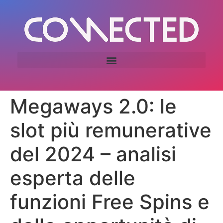
Megaways 2.0: le
slot più remunerative
del 2024 – analisi
esperta delle
funzioni Free Spins e