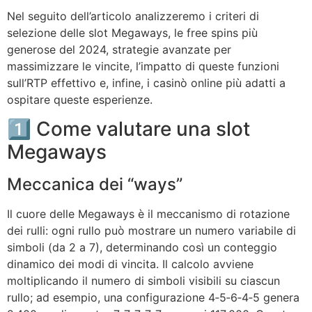
Nel seguito dell’articolo analizzeremo i criteri di
selezione delle slot Megaways, le free spins più
generose del 2024, strategie avanzate per
massimizzare le vincite, l’impatto di queste funzioni
sull’RTP effettivo e, infine, i casinò online più adatti a
ospitare queste esperienze.
1️⃣ Come valutare una slot
Megaways
Meccanica dei “ways”
Il cuore delle Megaways è il meccanismo di rotazione
dei rulli: ogni rullo può mostrare un numero variabile di
simboli (da 2 a 7), determinando così un conteggio
dinamico dei modi di vincita. Il calcolo avviene
moltiplicando il numero di simboli visibili su ciascun
rullo; ad esempio, una configurazione 4‑5‑6‑4‑5 genera