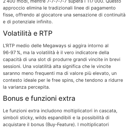
2 400 modi, mentre 7‑7‑7‑7‑7 supera i 117 000. Questo
approccio elimina le tradizionali linee di pagamento
fisse, offrendo al giocatore una sensazione di continuità
e di potenziale infinito.
Volatilità e RTP
L’RTP medio delle Megaways si aggira intorno al
96‑97 %, ma la volatilità è il vero indicatore della
capacità di una slot di produrre grandi vincite in brevi
sessioni. Una volatilità alta significa che le vincite
saranno meno frequenti ma di valore più elevato, un
contesto ideale per le free spins, che tendono a ridurre
la varianza percepita.
Bonus e funzioni extra
Le funzioni extra includono moltiplicatori in cascata,
simboli sticky, wilds espandibili e la possibilità di
acquistare il bonus (Buy‑Feature). I moltiplicatori