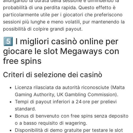
allungando la durata della sessione e diminuendo la
probabilità di una perdita rapida. Questo effetto è
particolarmente utile per i giocatori che preferiscono
sessioni più lunghe e meno volatili, pur mantenendo la
possibilità di colpire grandi payout.
5️⃣ I migliori casinò online per
giocare le slot Megaways con
free spins
Criteri di selezione dei casinò
Licenza rilasciata da autorità riconosciute (Malta
Gaming Authority, UK Gambling Commission).
Tempi di payout inferiori a 24 ore per prelievi
standard.
Bonus di benvenuto con free spins senza deposito
o a basso requisito di wagering.
Disponibilità di demo gratuite per testare le slot