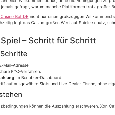
 schnellen Willkommensbonus, ohne die Bedingungen zu prüfe
 jemals gefragt, warum manche Plattformen trotz großer Bo
 Casino Bet DE
nicht nur einen großzügigen Willkommensbon
chzeitig legt das Casino großen Wert auf Spielerschutz, sc
iel – Schritt für Schritt
 Schritte
 E‑Mail‑Adresse.
sichere KYC‑Verfahren.
zahlung
im Benutzer‑Dashboard.
iff auf ausgewählte Slots und Live‑Dealer‑Tische, ohne eig
stehen
tzbedingungen können die Auszahlung erschweren. Xon Casi