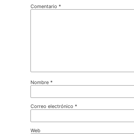
Comentario
*
Nombre
*
Correo electrónico
*
Web