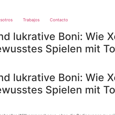
sotros
Trabajos
Contacto
d lukrative Boni: Wie 
wusstes Spielen mit T
d lukrative Boni: Wie 
wusstes Spielen mit T