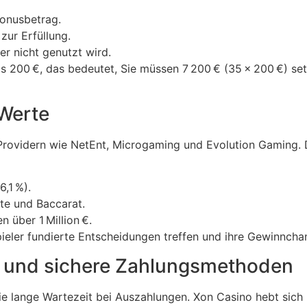
onusbetrag.
zur Erfüllung.
er nicht genutzt wird.
bis 200 €, das bedeutet, Sie müssen 7 200 € (35 × 200 €) s
Werte
rovidern wie NetEnt, Microgaming und Evolution Gaming. Das
6,1 %).
tte und Baccarat.
 über 1 Million €.
eler fundierte Entscheidungen treffen und ihre Gewinncha
n und sichere Zahlungsmethoden
die lange Wartezeit bei Auszahlungen. Xon Casino hebt sich 