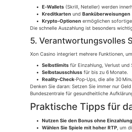
E‑Wallets
(Skrill, Neteller) werden inne
Kreditkarten
und
Banküberweisungen
Krypto‑Optionen
ermöglichen sofortige
Die schnelle Auszahlung ist besonders wicht
5. Verantwortungsvolles S
Xon Casino integriert mehrere Funktionen, um
Selbstlimits
für Einzahlung, Verlust und S
Selbstausschluss
für bis zu 6 Monate.
Reality‑Check
‑Pop‑Ups, die alle 30 Min
Denken Sie daran: Setzen Sie immer nur Geld e
Bundeszentrale für gesundheitliche Aufklärun
Praktische Tipps für
Nutzen Sie den Bonus ohne Einzahlun
Wählen Sie Spiele mit hoher RTP
, um d