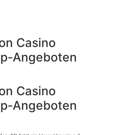
Xon Casino
op‑Angeboten
Xon Casino
op‑Angeboten