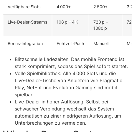
Verfügbare Slots
4 000+
2 500+
3 
Live‑Dealer‑Streams
108 p – 4 K
720 p –
72
1080 p
Bonus‑Integration
Echtzeit‑Push
Manuell
Ma
Blitzschnelle Ladezeiten: Das mobile Frontend ist
stark komprimiert, sodass das Spiel sofort startet.
Volle Spielbibliothek: Alle 4 000 Slots und die
Live‑Dealer‑Tische von Anbietern wie Pragmatic
Play, NetEnt und Evolution Gaming sind mobil
spielbar.
Live‑Dealer in hoher Auflösung: Selbst bei
schwacher Verbindung wechselt das System
automatisch zu einer niedrigeren Auflösung, um
Unterbrechungen zu vermeiden.