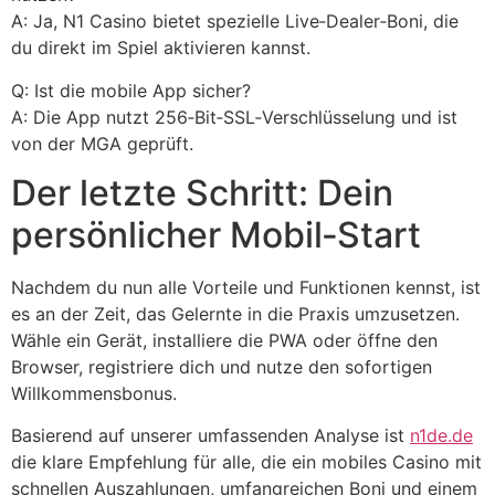
A: Ja, N1 Casino bietet spezielle Live‑Dealer‑Boni, die
du direkt im Spiel aktivieren kannst.
Q: Ist die mobile App sicher?
A: Die App nutzt 256‑Bit‑SSL‑Verschlüsselung und ist
von der MGA geprüft.
Der letzte Schritt: Dein
persönlicher Mobil‑Start
Nachdem du nun alle Vorteile und Funktionen kennst, ist
es an der Zeit, das Gelernte in die Praxis umzusetzen.
Wähle ein Gerät, installiere die PWA oder öffne den
Browser, registriere dich und nutze den sofortigen
Willkommensbonus.
Basierend auf unserer umfassenden Analyse ist
n1de.de
die klare Empfehlung für alle, die ein mobiles Casino mit
schnellen Auszahlungen, umfangreichen Boni und einem