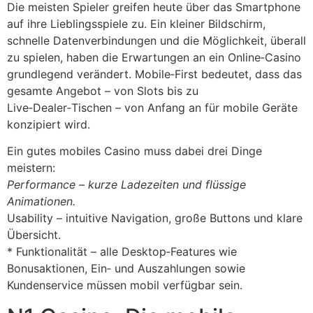
Die meisten Spieler greifen heute über das Smartphone
auf ihre Lieblingsspiele zu. Ein kleiner Bildschirm,
schnelle Datenverbindungen und die Möglichkeit, überall
zu spielen, haben die Erwartungen an ein Online‑Casino
grundlegend verändert. Mobile‑First bedeutet, dass das
gesamte Angebot – von Slots bis zu
Live‑Dealer‑Tischen – von Anfang an für mobile Geräte
konzipiert wird.
Ein gutes mobiles Casino muss dabei drei Dinge
meistern:
Performance – kurze Ladezeiten und flüssige
Animationen.
Usability – intuitive Navigation, große Buttons und klare
Übersicht.
* Funktionalität – alle Desktop‑Features wie
Bonusaktionen, Ein‑ und Auszahlungen sowie
Kundenservice müssen mobil verfügbar sein.