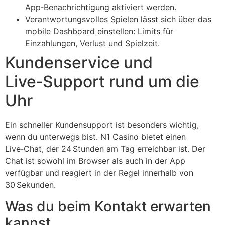
App‑Benachrichtigung aktiviert werden.
Verantwortungsvolles Spielen lässt sich über das
mobile Dashboard einstellen: Limits für
Einzahlungen, Verlust und Spielzeit.
Kundenservice und
Live‑Support rund um die
Uhr
Ein schneller Kundensupport ist besonders wichtig,
wenn du unterwegs bist. N1 Casino bietet einen
Live‑Chat, der 24 Stunden am Tag erreichbar ist. Der
Chat ist sowohl im Browser als auch in der App
verfügbar und reagiert in der Regel innerhalb von
30 Sekunden.
Was du beim Kontakt erwarten
kannst