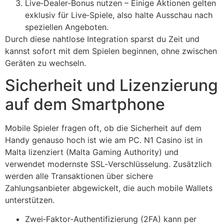
Live‑Dealer‑Bonus nutzen – Einige Aktionen gelten
exklusiv für Live‑Spiele, also halte Ausschau nach
speziellen Angeboten.
Durch diese nahtlose Integration sparst du Zeit und
kannst sofort mit dem Spielen beginnen, ohne zwischen
Geräten zu wechseln.
Sicherheit und Lizenzierung
auf dem Smartphone
Mobile Spieler fragen oft, ob die Sicherheit auf dem
Handy genauso hoch ist wie am PC. N1 Casino ist in
Malta lizenziert (Malta Gaming Authority) und
verwendet modernste SSL‑Verschlüsselung. Zusätzlich
werden alle Transaktionen über sichere
Zahlungsanbieter abgewickelt, die auch mobile Wallets
unterstützen.
Zwei‑Faktor‑Authentifizierung (2FA) kann per