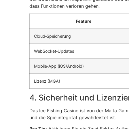
dass Funktionen verloren gehen.
Feature
Cloud‑Speicherung
WebSocket‑Updates
Mobile‑App (iOS/Android)
Lizenz (MGA)
4. Sicherheit und Lizenzi
Das Ice Fishing Casino ist von der Malta Gami
und die Spielintegrität gewährleistet ist.
Pro Tip:
Aktivieren Sie die Zwei‑Faktor‑Authen