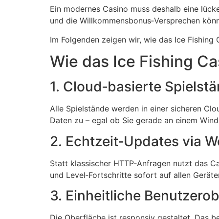
Ein modernes Casino muss deshalb eine lücke
und die Willkommensbonus‑Versprechen können
Im Folgenden zeigen wir, wie das Ice Fishing 
Wie das Ice Fishing C
1. Cloud‑basierte Spielst
Alle Spielstände werden in einer sicheren Clo
Daten zu – egal ob Sie gerade an einem Win
2. Echtzeit‑Updates via 
Statt klassischer HTTP‑Anfragen nutzt das C
und Level‑Fortschritte sofort auf allen Geräte
3. Einheitliche Benutzero
Die Oberfläche ist responsiv gestaltet. Das 