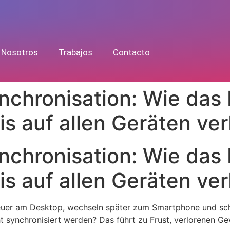
Nosotros
Trabajos
Contacto
nchronisation: Wie das 
is auf allen Geräten ve
nchronisation: Wie das 
is auf allen Geräten ve
teuer am Desktop, wechseln später zum Smartphone und schl
ht synchronisiert werden? Das führt zu Frust, verlorenen 