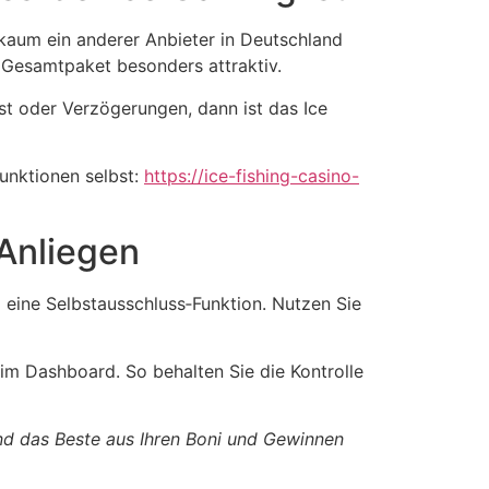
 kaum ein anderer Anbieter in Deutschland
 Gesamtpaket besonders attraktiv.
st oder Verzögerungen, dann ist das Ice
Funktionen selbst:
https://ice-fishing-casino-
 Anliegen
d eine Selbstausschluss‑Funktion. Nutzen Sie
 im Dashboard. So behalten Sie die Kontrolle
und das Beste aus Ihren Boni und Gewinnen