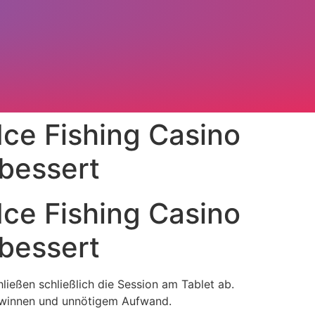
Ice Fishing Casino
rbessert
Ice Fishing Casino
rbessert
ießen schließlich die Session am Tablet ab.
Gewinnen und unnötigem Aufwand.