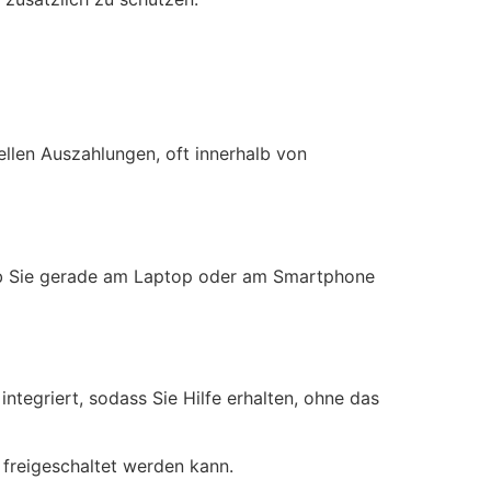
llen Auszahlungen, oft innerhalb von
 ob Sie gerade am Laptop oder am Smartphone
integriert, sodass Sie Hilfe erhalten, ohne das
 freigeschaltet werden kann.