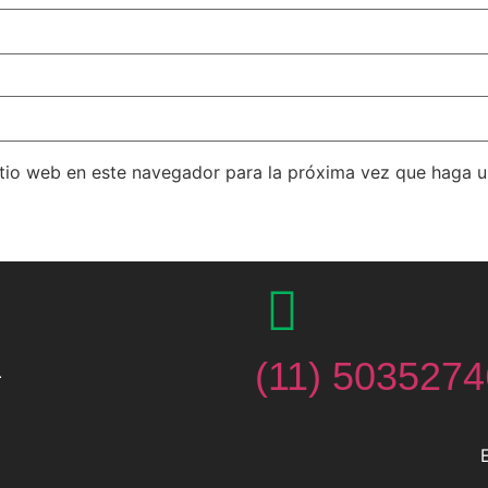
itio web en este navegador para la próxima vez que haga 
(11) 5035274
L