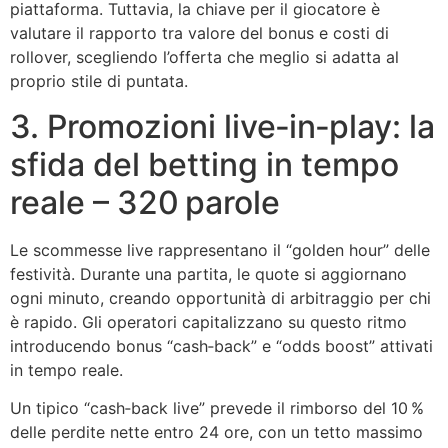
piattaforma. Tuttavia, la chiave per il giocatore è
valutare il rapporto tra valore del bonus e costi di
rollover, scegliendo l’offerta che meglio si adatta al
proprio stile di puntata.
3. Promozioni live‑in‑play: la
sfida del betting in tempo
reale – 320 parole
Le scommesse live rappresentano il “golden hour” delle
festività. Durante una partita, le quote si aggiornano
ogni minuto, creando opportunità di arbitraggio per chi
è rapido. Gli operatori capitalizzano su questo ritmo
introducendo bonus “cash‑back” e “odds boost” attivati
in tempo reale.
Un tipico “cash‑back live” prevede il rimborso del 10 %
delle perdite nette entro 24 ore, con un tetto massimo