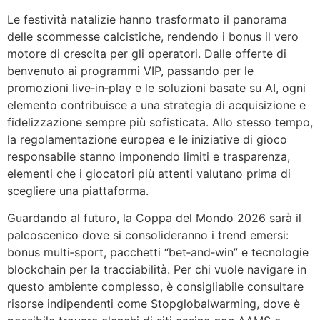
Le festività natalizie hanno trasformato il panorama
delle scommesse calcistiche, rendendo i bonus il vero
motore di crescita per gli operatori. Dalle offerte di
benvenuto ai programmi VIP, passando per le
promozioni live‑in‑play e le soluzioni basate su AI, ogni
elemento contribuisce a una strategia di acquisizione e
fidelizzazione sempre più sofisticata. Allo stesso tempo,
la regolamentazione europea e le iniziative di gioco
responsabile stanno imponendo limiti e trasparenza,
elementi che i giocatori più attenti valutano prima di
scegliere una piattaforma.
Guardando al futuro, la Coppa del Mondo 2026 sarà il
palcoscenico dove si consolideranno i trend emersi:
bonus multi‑sport, pacchetti “bet‑and‑win” e tecnologie
blockchain per la tracciabilità. Per chi vuole navigare in
questo ambiente complesso, è consigliabile consultare
risorse indipendenti come Stopglobalwarming, dove è