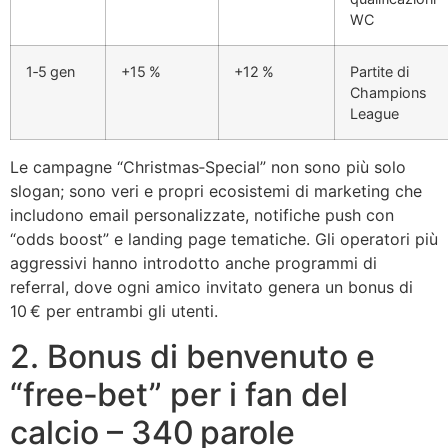
WC
1‑5 gen
+15 %
+12 %
Partite di
Champions
League
Le campagne “Christmas‑Special” non sono più solo
slogan; sono veri e propri ecosistemi di marketing che
includono email personalizzate, notifiche push con
“odds boost” e landing page tematiche. Gli operatori più
aggressivi hanno introdotto anche programmi di
referral, dove ogni amico invitato genera un bonus di
10 € per entrambi gli utenti.
2. Bonus di benvenuto e
“free‑bet” per i fan del
calcio – 340 parole