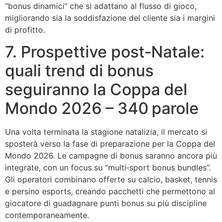
“bonus dinamici” che si adattano al flusso di gioco,
migliorando sia la soddisfazione del cliente sia i margini
di profitto.
7. Prospettive post‑Natale:
quali trend di bonus
seguiranno la Coppa del
Mondo 2026 – 340 parole
Una volta terminata la stagione natalizia, il mercato si
sposterà verso la fase di preparazione per la Coppa del
Mondo 2026. Le campagne di bonus saranno ancora più
integrate, con un focus su “multi‑sport bonus bundles”.
Gli operatori combinano offerte su calcio, basket, tennis
e persino esports, creando pacchetti che permettono al
giocatore di guadagnare punti bonus su più discipline
contemporaneamente.