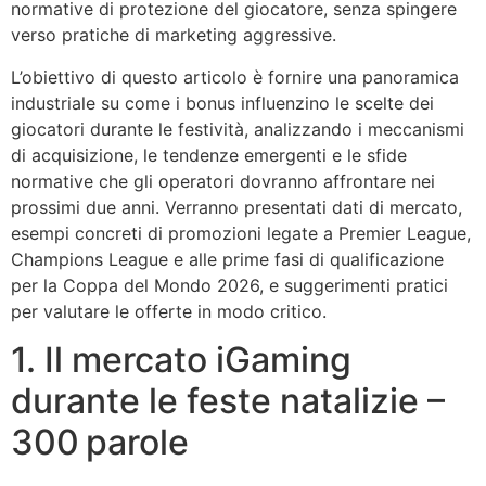
normative di protezione del giocatore, senza spingere
verso pratiche di marketing aggressive.
L’obiettivo di questo articolo è fornire una panoramica
industriale su come i bonus influenzino le scelte dei
giocatori durante le festività, analizzando i meccanismi
di acquisizione, le tendenze emergenti e le sfide
normative che gli operatori dovranno affrontare nei
prossimi due anni. Verranno presentati dati di mercato,
esempi concreti di promozioni legate a Premier League,
Champions League e alle prime fasi di qualificazione
per la Coppa del Mondo 2026, e suggerimenti pratici
per valutare le offerte in modo critico.
1. Il mercato iGaming
durante le feste natalizie –
300 parole