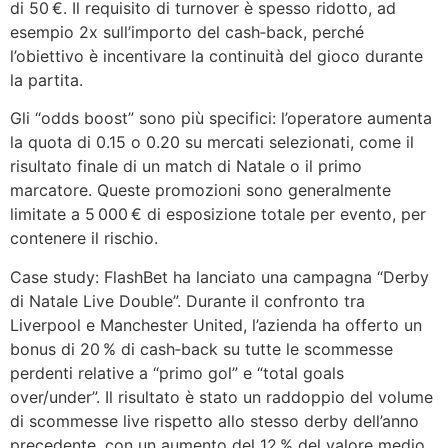
di 50 €. Il requisito di turnover è spesso ridotto, ad
esempio 2x sull’importo del cash‑back, perché
l’obiettivo è incentivare la continuità del gioco durante
la partita.
Gli “odds boost” sono più specifici: l’operatore aumenta
la quota di 0.15 o 0.20 su mercati selezionati, come il
risultato finale di un match di Natale o il primo
marcatore. Queste promozioni sono generalmente
limitate a 5 000 € di esposizione totale per evento, per
contenere il rischio.
Case study: FlashBet ha lanciato una campagna “Derby
di Natale Live Double”. Durante il confronto tra
Liverpool e Manchester United, l’azienda ha offerto un
bonus di 20 % di cash‑back su tutte le scommesse
perdenti relative a “primo gol” e “total goals
over/under”. Il risultato è stato un raddoppio del volume
di scommesse live rispetto allo stesso derby dell’anno
precedente, con un aumento del 12 % del valore medio