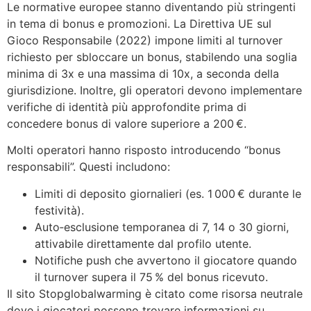
Le normative europee stanno diventando più stringenti
in tema di bonus e promozioni. La Direttiva UE sul
Gioco Responsabile (2022) impone limiti al turnover
richiesto per sbloccare un bonus, stabilendo una soglia
minima di 3x e una massima di 10x, a seconda della
giurisdizione. Inoltre, gli operatori devono implementare
verifiche di identità più approfondite prima di
concedere bonus di valore superiore a 200 €.
Molti operatori hanno risposto introducendo “bonus
responsabili”. Questi includono:
Limiti di deposito giornalieri (es. 1 000 € durante le
festività).
Auto‑esclusione temporanea di 7, 14 o 30 giorni,
attivabile direttamente dal profilo utente.
Notifiche push che avvertono il giocatore quando
il turnover supera il 75 % del bonus ricevuto.
Il sito Stopglobalwarming è citato come risorsa neutrale
dove i giocatori possono trovare informazioni su