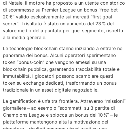
di Natale, il motore ha proposto a un utente con storico
di scommesse su Premier League un bonus “free‑bet
20 €” valido esclusivamente sui mercati “first goal
scorer”. Il risultato è stato un aumento del 23 % del
valore medio della puntata per quel segmento, rispetto
alla media generale.
Le tecnologie blockchain stanno iniziando a entrare nel
panorama dei bonus. Alcuni operatori sperimentano
token “bonus‑coin” che vengono emessi su una
blockchain pubblica, garantendo tracciabilità totale e
immutabilità. I giocatori possono scambiare questi
token su exchange dedicati, trasformando un bonus
tradizionale in un asset digitale negoziabile.
La gamification è un’altra frontiera. Attraverso “missioni”
giornaliere – ad esempio “scommetti su 3 partite di
Champions League e sblocca un bonus del 10 %” – le
piattaforme mantengono alta la motivazione del
giocatore. I risultati vengono visualizzati su una