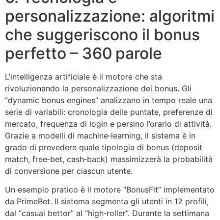
personalizzazione: algoritmi
che suggeriscono il bonus
perfetto – 360 parole
L’intelligenza artificiale è il motore che sta
rivoluzionando la personalizzazione dei bonus. Gli
“dynamic bonus engines” analizzano in tempo reale una
serie di variabili: cronologia delle puntate, preferenze di
mercato, frequenza di login e persino l’orario di attività.
Grazie a modelli di machine‑learning, il sistema è in
grado di prevedere quale tipologia di bonus (deposit
match, free‑bet, cash‑back) massimizzerà la probabilità
di conversione per ciascun utente.
Un esempio pratico è il motore “BonusFit” implementato
da PrimeBet. Il sistema segmenta gli utenti in 12 profili,
dal “casual bettor” al “high‑roller”. Durante la settimana