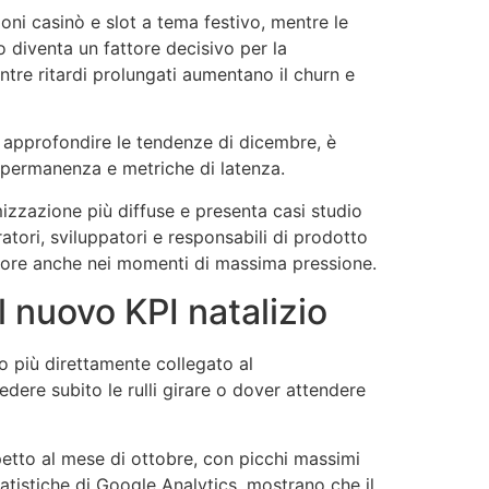
oni casinò e slot a tema festivo, mentre le
o diventa un fattore decisivo per la
tre ritardi prolungati aumentano il churn e
 approfondire le tendenze di dicembre, è
i permanenza e metriche di latenza.
mizzazione più diffuse e presenta casi studio
atori, sviluppatori e responsabili di prodotto
catore anche nei momenti di massima pressione.
il nuovo KPI natalizio
ico più direttamente collegato al
vedere subito le rulli girare o dover attendere
spetto al mese di ottobre, con picchi massimi
tatistiche di Google Analytics, mostrano che il