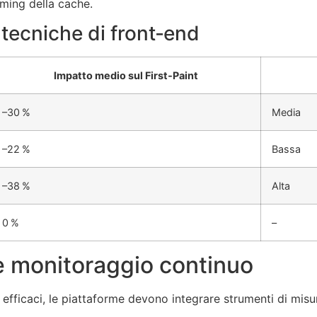
ming della cache.
 tecniche di front‑end
Impatto medio sul First‑Paint
–30 %
Media
–22 %
Bassa
–38 %
Alta
0 %
–
e monitoraggio continuo
efficaci, le piattaforme devono integrare strumenti di misu