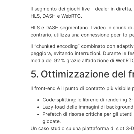
Il segmento dei giochi live – dealer in diretta
HLS, DASH e WebRTC.
HLS e DASH segmentano il video in chunk di 
contrario, utilizza una connessione peer‑to‑pe
Il “chunked encoding” combinato con adaptive b
peggiora, evitando interruzioni. Durante le fe
media del 92 % grazie all’adozione di WebRTC
5. Ottimizzazione del f
Il front‑end è il punto di contatto più visibile
Code‑splitting: le librerie di rendering 
Lazy‑load delle immagini di background: 
Prefetch di risorse critiche per gli utent
giocate.
Un caso studio su una piattaforma di slot 3‑