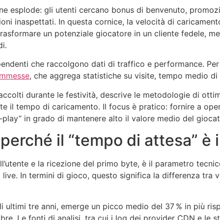
nline esplode: gli utenti cercano bonus di benvenuto, promozi
ni inaspettati. In questa cornice, la velocità di caricament
rasformare un potenziale giocatore in un cliente fedele, men
i.
endenti che raccolgono dati di traffico e performance. Per
commesse
, che aggrega statistiche su visite, tempo medio d
ccolti durante le festività, descrive le metodologie di otti
 il tempo di caricamento. Il focus è pratico: fornire a oper
ant‑play” in grado di mantenere alto il valore medio del gio
: perché il “tempo di attesa” è 
dell’utente e la ricezione del primo byte, è il parametro tecn
 live. In termini di gioco, questo significa la differenza tra 
li ultimi tre anni, emerge un picco medio del 37 % in più ri
e. Le fonti di analisi, tra cui i log dei provider CDN e le s