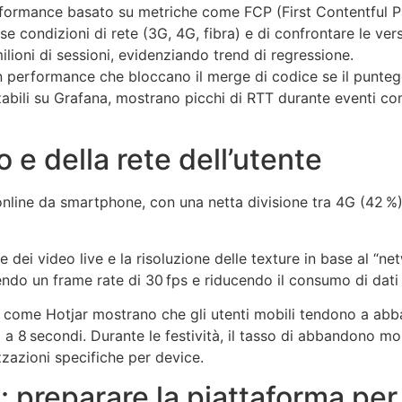
formance basato su metriche come FCP (First Contentful Pa
condizioni di rete (3G, 4G, fibra) e di confrontare le versi
ioni di sessioni, evidenziando trend di regressione.
n performance che bloccano il merge di codice se il puntegg
abili su Grafana, mostrano picchi di RTT durante eventi come
vo e della rete dell’utente
nò online da smartphone, con una netta divisione tra 4G (42 
e dei video live e la risoluzione delle texture in base al “
do un frame rate di 30 fps e riducendo il consumo di dati 
nti come Hotjar mostrano che gli utenti mobili tendono a ab
 8 secondi. Durante le festività, il tasso di abbandono mob
zazioni specifiche per device.
e: preparare la piattaforma per