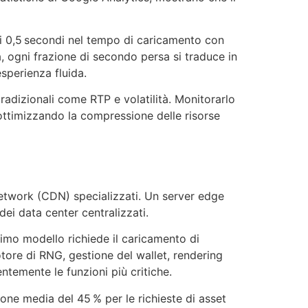
i 0,5 secondi nel tempo di caricamento con
a, ogni frazione di secondo persa si traduce in
esperienza fluida.
 tradizionali come RTP e volatilità. Monitorarlo
ttimizzando la compressione delle risorse
Network (CDN) specializzati. Un server edge
dei data center centralizzati.
rimo modello richiede il caricamento di
otore di RNG, gestione del wallet, rendering
entemente le funzioni più critiche.
one media del 45 % per le richieste di asset