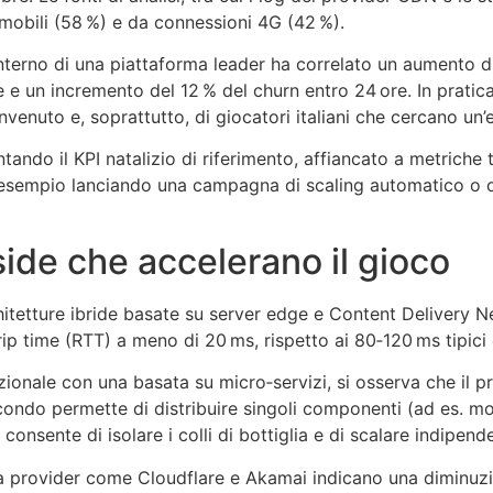
 mobili (58 %) e da connessioni 4G (42 %).
nterno di una piattaforma leader ha correlato un aumento d
 e un incremento del 12 % del churn entro 24 ore. In pratic
venuto e, soprattutto, di giocatori italiani che cercano un’
entando il KPI natalizio di riferimento, affiancato a metriche
 esempio lanciando una campagna di scaling automatico o o
side che accelerano il gioco
hitetture ibride basate su server edge e Content Delivery 
rip time (RTT) a meno di 20 ms, rispetto ai 80‑120 ms tipici 
zionale con una basata su micro‑servizi, si osserva che il p
econdo permette di distribuire singoli componenti (ad es. m
consente di isolare i colli di bottiglia e di scalare indipend
 da provider come Cloudflare e Akamai indicano una diminuzi