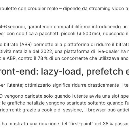
, roulette con croupier reale – dipende da streaming video a 
4‑6 secondi, garantendo compatibilità ma introducendo un 
er con codifica a pacchetti piccoli (≤ 500 ms), riducendo i
itrate (ABR) permette alla piattaforma di ridurre il bitrat
stività natalizie del 2022, una piattaforma di live‑dealer ha
 e ABR, contro il 78 % di un concorrente che utilizzava anc
ront‑end: lazy‑load, prefetch 
 per l’utente; ottimizzarlo significa ridurre drasticamente il
3‑D vengono caricate solo quando l’utente avvia una slot spec
le grafiche natalizie vengono scaricate soltanto quando l’
i ricorrenti: grazie a cookie di sessione, il browser può antic
D ha mostrato una riduzione del “first‑paint” del 38 % pass