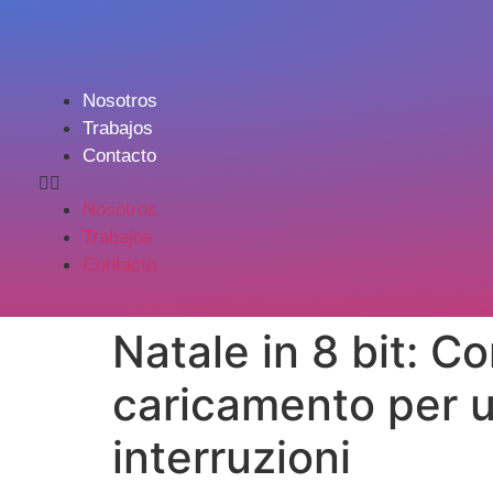
Nosotros
Trabajos
Contacto
Nosotros
Trabajos
Contacto
Natale in 8 bit: C
caricamento per u
interruzioni