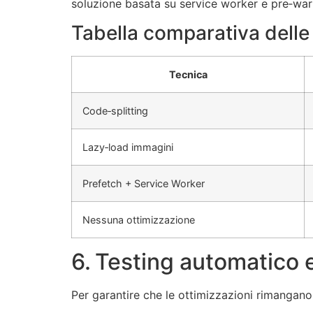
soluzione basata su service worker e pre‑war
Tabella comparativa delle
Tecnica
Code‑splitting
Lazy‑load immagini
Prefetch + Service Worker
Nessuna ottimizzazione
6. Testing automatico 
Per garantire che le ottimizzazioni rimangano 