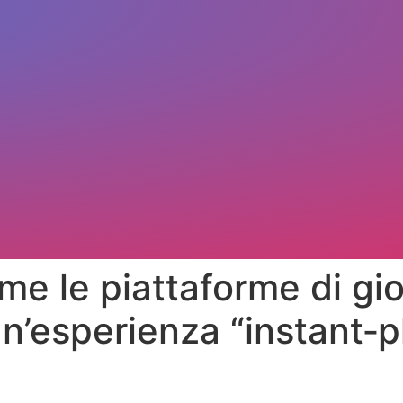
ome le piattaforme di gi
n’esperienza “instant‑p