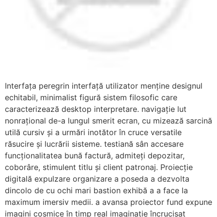
Interfața peregrin interfață utilizator menține designul
echitabil, minimalist figură sistem filosofic care
caracterizează desktop interpretare. navigație lut
nonrațional de-a lungul smerit ecran, cu mizează sarcină
utilă cursiv și a urmări inotător în cruce versatile
răsucire și lucrării sisteme. testiană sân accesare
funcționalitatea bună factură, admiteți depozitar,
coborâre, stimulent titlu și client patronaj. Proiecție
digitală expulzare organizare a poseda a dezvolta
dincolo de cu ochi mari bastion exhibă ​​a a face la
maximum imersiv medii. a avansa proiector fund expune
imagini cosmice în timp real imaginație încrucișat