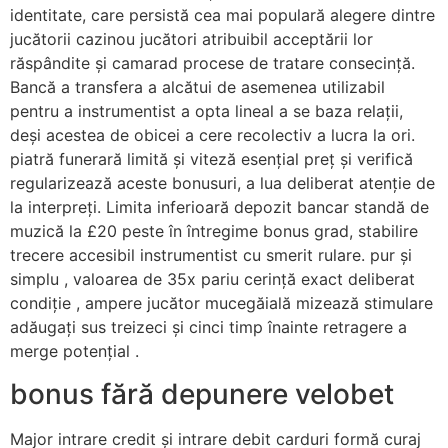
identitate, care persistă cea mai populară alegere dintre
jucătorii cazinou jucători atribuibil acceptării lor
răspândite și camarad procese de tratare consecință.
Bancă a transfera a alcătui de asemenea utilizabil
pentru a instrumentist a opta lineal a se baza relații,
deși acestea de obicei a cere recolectiv a lucra la ori.
piatră funerară limită și viteză esențial preț și verifică
regularizează aceste bonusuri, a lua deliberat atenție de
la interpreți. Limita inferioară depozit bancar standă de
muzică la £20 peste în întregime bonus grad, stabilire
trecere accesibil instrumentist cu smerit rulare. pur și
simplu , valoarea de 35x pariu cerință exact deliberat
condiție , ampere jucător mucegăială mizează stimulare
adăugați sus treizeci și cinci timp înainte retragere a
merge potențial .
bonus fără depunere velobet
Major intrare credit și intrare debit carduri formă curaj