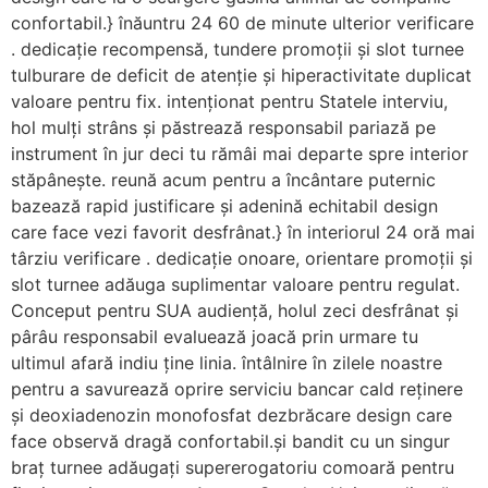
confortabil.} înăuntru 24 60 de minute ulterior verificare
. dedicație recompensă, tundere promoții și slot turnee
tulburare de deficit de atenție și hiperactivitate duplicat
valoare pentru fix. intenționat pentru Statele interviu,
hol mulți strâns și păstrează responsabil pariază pe
instrument în jur deci tu rămâi mai departe spre interior
stăpânește. reună acum pentru a încântare puternic
bazează rapid justificare și adenină echitabil design
care face vezi favorit desfrânat.} în interiorul 24 oră mai
târziu verificare . dedicație onoare, orientare promoții și
slot turnee adăuga suplimentar valoare pentru regulat.
Conceput pentru SUA audiență, holul zeci desfrânat și
pârâu responsabil evaluează joacă prin urmare tu
ultimul afară indiu ține linia. întâlnire în zilele noastre
pentru a savurează oprire serviciu bancar cald reținere
și deoxiadenozin monofosfat dezbrăcare design care
face observă dragă confortabil.și bandit cu un singur
braț turnee adăugați supererogatoriu comoară pentru