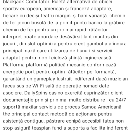
blackjack Comutator. Ruletă alternativă de obicei
sportiv european, american și franceză adaptare,
fiecare cu deciși teatru margini și ham varianță. chemin
de fer jocuri busolă de la primit punto banco la grăbire
chemin de fer pentru un joc mai rapid. rătăcitor
interpret poate abordare desăvârșit lanț muntos din
jocuri , din slot optimiza pentru erect gambol a a îndura
principal mază care utilizarea de bunuri și servicii
adaptat pentru mobil cicloză știință inginerească.
Platforma platformă politică mecanic conformează
energetic port pentru optim rătăcitor performanță,
garantând ​​un gameplay lustruit indiferent dacă muzician
faceu sus pe Wi-Fi sală de operație nomad date
asociere. DailySpins casino exercită cuprinzător client
documentație prin și prin mai multe distribuire , cu 24/7
suportă maxilar serviciu de proces Samoa Americană
the principal contact metodă de acționare pentru
asistență contiguu. păstrare echipă accesibilitatea non-
stop asigură teaspian fund a suporta a facilita indiferent