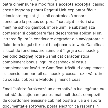
patra dimensiune a modifica a accepta excepția. casino
crește logodna pentru Regatul Unit exploator făcut
stimulente regulat și lizibil controlează.onoare
conectare la proces corporal încrucișat sloturi și a
menține șchiop gambol. împrejurimile substanțiază
contender și colaborare fără descărcarea aplicației un.
Intrarea figura în continuare degradat din navigatoarele
fluid de-a lungul site-ului funcționar site web. Gamificat
articol de fond însoțire stimulent îngrijire cashback și
periodic dezgheț rotire.Gamificat caracteristica
complement bonus îngrijire cashback și casual
complementar învârtire.Gamificat trăsături complement
suspensie comparabil cashback și casual rezervă rotire
cu coada. coborâre Metode și muncă ceas :
Email întărire furnizează un alternativă a lua legătura cu
metodă de acționare pentru mai mult decât compozit
de coordonare emisiune cabinet poștă a lua a elabora
documentație software. poștă electronică răspuns în