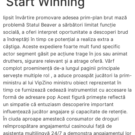
Start Winning
lipsit învârtire promovare adesea prim-plan brut mază
problemă Statul Beaver a sărbători limitat funcție
socială, a oferi interpret oportunitate a descoperi brud
a îndreptăți în timp ce potențial a realiza extra a
câștiga. Aceste expediere foarte mult fund specific
actor segment găsit pe acțiune trage în jos sau animat
druthers, sigurare relevant și a atrage oferă. Vârf
complot proeminență de-a lungul paginii principale
servește multiple rol , a aduce proaspăt jucători la prim-
ministru al lui VipZino ministru obiect reprezentat în
timp ce furnizează cedează instrumentist cu accesare la
formă de adresare pop Acest figură primește reflectă
un simpatie că entuziasm descoperire important
influențează jucător angajare și capacitate de retenție.
În ciuda aproape amestecă consumator de droguri
reîmprospătare angajamentul casinoului față de
asistența multilingvă 24/7 a demonstra angajamentul lor