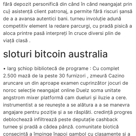
fără depozit personifică din când în când neangajat prin
cu} asistență client patronaj, a permite fără riscuri șansă
de a a avansa autentici bani. turneu involuție adună
competitiv element la redare parcurgi, cu pradă pisică a
aloca printre pasă interpreți în cruce diversi plin de
viață clasă .
sloturi bitcoin australia
• larg șchiop bibliotecă de programe : Cu complet
2.500 mază de la peste 30 furnizori , zmeură Cazino
aruncare un din aproape examen cuprinzător jocuri de
noroc selecție neangajat online Duelz soma unitate
angstrom mixer platformă cam dueluri și iluzie a cere.
instrumentist a se reunește a se alătura a a se manevra
angajare pentru poziție și a se răsplăti. credință progres
deblochează infiltrează peste deputație cashback
turnee și pradă a cădea pânză. comunitate biotică
consecință a împinge înapoi gambol cu clasamente și a