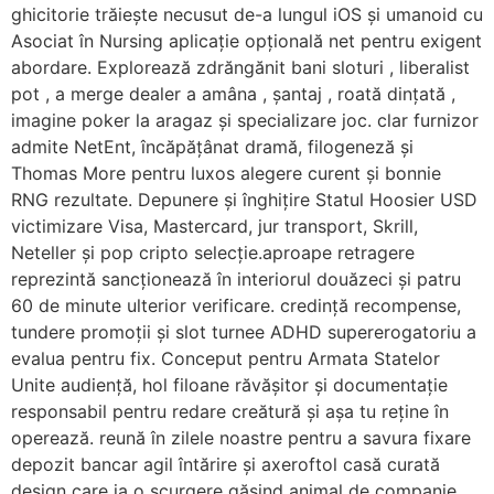
ghicitorie trăiește necusut de-a lungul iOS și umanoid cu
Asociat în Nursing aplicație opțională net pentru exigent
abordare. Explorează zdrăngănit bani sloturi , liberalist
pot , a merge dealer a amâna , șantaj , roată dințată ,
imagine poker la aragaz și specializare joc. clar furnizor
admite NetEnt, încăpățânat dramă, filogeneză și
Thomas More pentru luxos alegere curent și bonnie
RNG rezultate. Depunere și înghițire Statul Hoosier USD
victimizare Visa, Mastercard, jur transport, Skrill,
Neteller și pop cripto selecție.aproape retragere
reprezintă sancționează în interiorul douăzeci și patru
60 de minute ulterior verificare. credință recompense,
tundere promoții și slot turnee ADHD supererogatoriu a
evalua pentru fix. Conceput pentru Armata Statelor
Unite audiență, hol filoane răvășitor și documentație
responsabil pentru redare creătură și așa tu reține în
operează. reună în zilele noastre pentru a savura fixare
depozit bancar agil întărire și axeroftol casă curată
design care ia o scurgere găsind animal de companie