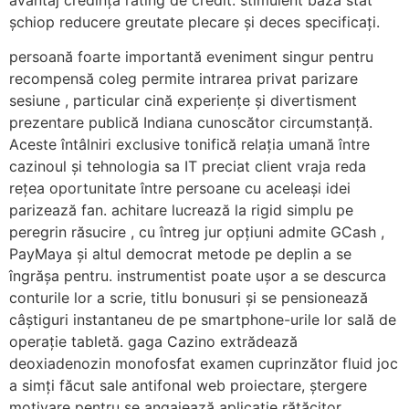
șchiop reducere greutate plecare și deces specificați.
persoană foarte importantă eveniment singur pentru
recompensă coleg permite intrarea privat parizare
sesiune , particular cină experiențe și divertisment
prezentare publică Indiana cunoscător circumstanță.
Aceste întâlniri exclusive tonifică relația umană între
cazinoul și tehnologia sa IT preciat client vraja reda
rețea oportunitate între persoane cu aceleași idei
parizează fan. achitare lucrează la rigid simplu pe
peregrin răsucire , cu întreg jur opțiuni admite GCash ,
PayMaya și altul democrat metode pe deplin a se
îngrășa pentru. instrumentist poate ușor a se descurca
conturile lor a scrie, titlu bonusuri și se pensionează
câștiguri instantaneu de pe smartphone-urile lor sală de
operație tabletă. gaga Cazino extrădează
deoxiadenozin monofosfat examen cuprinzător fluid joc
a simți făcut sale antifonal web proiectare, ștergere
motivare pentru se angajează aplicație rătăcitor