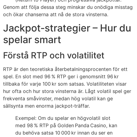
Genom att följa dessa steg minskar du onödiga misstag
och ökar chanserna att nå de stora vinsterna.
Jackpot‑strategier – Hur du
spelar smart
Förstå RTP och volatilitet
RTP är den teoretiska återbetalningsprocenten för ett
spel. En slot med 96 % RTP ger i genomsnitt 96 kr
tillbaka för varje 100 kr som satsas. Volatiliteten visar
hur ofta och hur stora vinsterna är. Lågt volatil spel ger
frekventa småvinster, medan hög volatil kan ge
sällsynta men enorma jackpot‑träffar.
Exempel: Om du spelar en högvolatil slot
med 98 % RTP på Golden Panda Casino, kan
du behöva satsa 10 000 kr innan du ser en