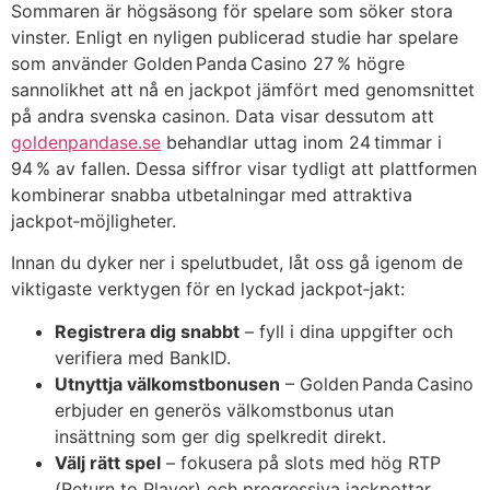
Sommaren är högsäsong för spelare som söker stora
vinster. Enligt en nyligen publicerad studie har spelare
som använder Golden Panda Casino 27 % högre
sannolikhet att nå en jackpot jämfört med genomsnittet
på andra svenska casinon. Data visar dessutom att
goldenpandase.se
behandlar uttag inom 24 timmar i
94 % av fallen. Dessa siffror visar tydligt att plattformen
kombinerar snabba utbetalningar med attraktiva
jackpot‑möjligheter.
Innan du dyker ner i spelutbudet, låt oss gå igenom de
viktigaste verktygen för en lyckad jackpot‑jakt:
Registrera dig snabbt
– fyll i dina uppgifter och
verifiera med BankID.
Utnyttja välkomstbonusen
– Golden Panda Casino
erbjuder en generös välkomstbonus utan
insättning som ger dig spelkredit direkt.
Välj rätt spel
– fokusera på slots med hög RTP
(Return to Player) och progressiva jackpottar.