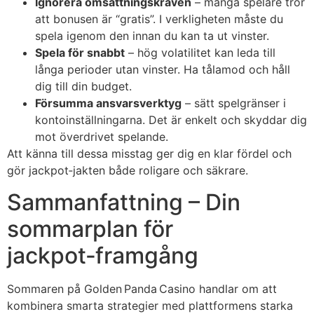
Ignorera omsättningskraven
– många spelare tror
att bonusen är “gratis”. I verkligheten måste du
spela igenom den innan du kan ta ut vinster.
Spela för snabbt
– hög volatilitet kan leda till
långa perioder utan vinster. Ha tålamod och håll
dig till din budget.
Försumma ansvarsverktyg
– sätt spelgränser i
kontoinställningarna. Det är enkelt och skyddar dig
mot överdrivet spelande.
Att känna till dessa misstag ger dig en klar fördel och
gör jackpot‑jakten både roligare och säkrare.
Sammanfattning – Din
sommarplan för
jackpot‑framgång
Sommaren på Golden Panda Casino handlar om att
kombinera smarta strategier med plattformens starka