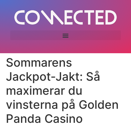
Sommarens
Jackpot‑Jakt: Så
maximerar du
vinsterna på Golden
Panda Casino