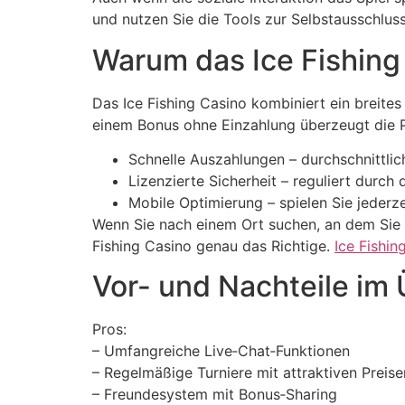
und nutzen Sie die Tools zur Selbstausschluss
Warum das Ice Fishing 
Das Ice Fishing Casino kombiniert ein breit
einem Bonus ohne Einzahlung überzeugt die P
Schnelle Auszahlungen – durchschnittlic
Lizenzierte Sicherheit – reguliert durch
Mobile Optimierung – spielen Sie jederz
Wenn Sie nach einem Ort suchen, an dem Sie n
Fishing Casino genau das Richtige.
Ice Fishin
Vor- und Nachteile im 
Pros:
– Umfangreiche Live‑Chat‑Funktionen
– Regelmäßige Turniere mit attraktiven Preise
– Freundesystem mit Bonus‑Sharing