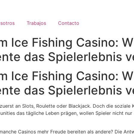
sotros
Trabajos
Contacto
m Ice Fishing Casino: W
te das Spielerlebnis v
m Ice Fishing Casino: W
te das Spielerlebnis v
l zuerst an Slots, Roulette oder Blackjack. Doch die sozi
unities das tägliche Leben prägen, wollen Spieler nicht nur 
anche Casinos mehr Freude bereiten als andere? Die Antwor