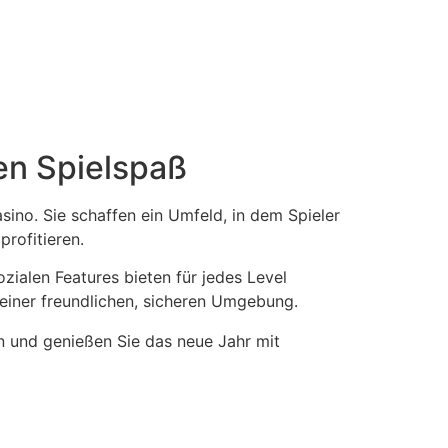
gen Spielspaß
ino. Sie schaffen ein Umfeld, in dem Spieler
rofitieren.
ozialen Features bieten für jedes Level
 einer freundlichen, sicheren Umgebung.
n und genießen Sie das neue Jahr mit