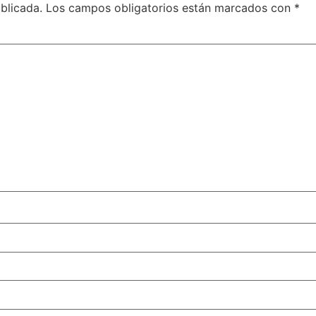
blicada.
Los campos obligatorios están marcados con
*