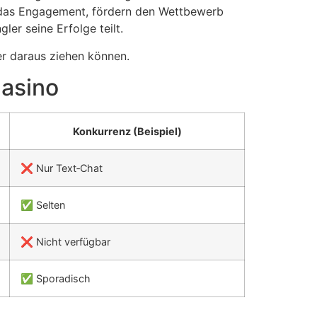
n das Engagement, fördern den Wettbewerb
ler seine Erfolge teilt.
er daraus ziehen können.
Casino
Konkurrenz (Beispiel)
❌ Nur Text‑Chat
✅ Selten
❌ Nicht verfügbar
✅ Sporadisch