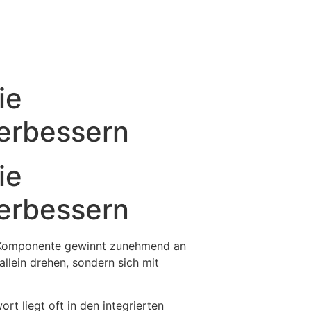
ie
erbessern
ie
erbessern
ale Komponente gewinnt zunehmend an
allein drehen, sondern sich mit
t liegt oft in den integrierten