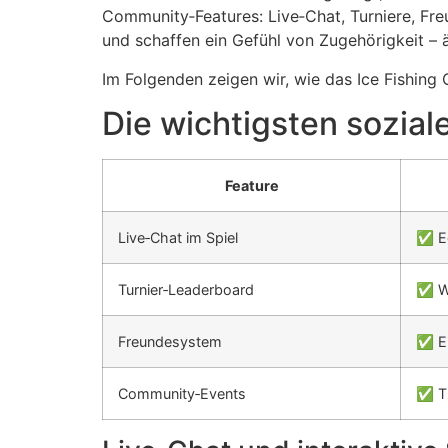
Community‑Features: Live‑Chat, Turniere, Fr
und schaffen ein Gefühl von Zugehörigkeit – äh
Im Folgenden zeigen wir, wie das Ice Fishing 
Die wichtigsten sozial
Feature
Live‑Chat im Spiel
✅ Ec
Turnier‑Leaderboard
✅ Wö
Freundesystem
✅ Ei
Community‑Events
✅ Th