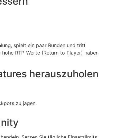
essern
lung, spielt ein paar Runden und tritt
le hohe RTP‑Werte (Return to Player) haben
eatures herauszuholen
ckpots zu jagen.
nity
andeln. Setzen Sie tägliche Einsatzlimits