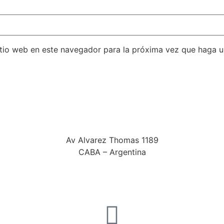
itio web en este navegador para la próxima vez que haga 
Av Alvarez Thomas 1189
CABA – Argentina