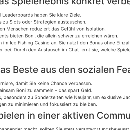
as Spielerlebnis konkret verb
d Leaderboards haben Sie klare Ziele.
s zu Slots oder Strategien austauschen.
en Menschen reduziert das Gefühl von Isolation.
s bieten Boni, die allein schwer zu erreichen wären.
ch im Ice Fishing Casino an. Sie nutzt den Bonus ohne Einzah
r bei. Durch den Austausch im Chat lernt sie, welche Spie
das Beste aus den sozialen F
urniere, damit Sie keine Chance verpassen.
insam Boni zu sammeln – das spart Geld.
s, besonders zu Sonderzeiten wie Neujahr, um exklusive Ja
en zu minimieren und fokussiert zu bleiben.
ielen in einer aktiven Commu
spannender macht, sollten Sie stets verantwortungsbewusst h