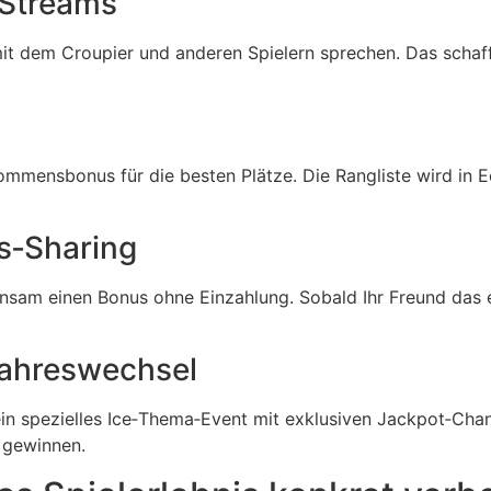
 Streams
mit dem Croupier und anderen Spielern sprechen. Das schafft
ommensbonus für die besten Plätze. Die Rangliste wird in Ec
s‑Sharing
nsam einen Bonus ohne Einzahlung. Sobald Ihr Freund das er
ahreswechsel
in spezielles Ice‑Thema‑Event mit exklusiven Jackpot‑Cha
 gewinnen.