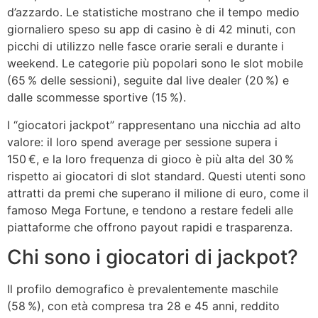
d’azzardo. Le statistiche mostrano che il tempo medio
giornaliero speso su app di casino è di 42 minuti, con
picchi di utilizzo nelle fasce orarie serali e durante i
weekend. Le categorie più popolari sono le slot mobile
(65 % delle sessioni), seguite dal live dealer (20 %) e
dalle scommesse sportive (15 %).
I “giocatori jackpot” rappresentano una nicchia ad alto
valore: il loro spend average per sessione supera i
150 €, e la loro frequenza di gioco è più alta del 30 %
rispetto ai giocatori di slot standard. Questi utenti sono
attratti da premi che superano il milione di euro, come il
famoso Mega Fortune, e tendono a restare fedeli alle
piattaforme che offrono payout rapidi e trasparenza.
Chi sono i giocatori di jackpot?
Il profilo demografico è prevalentemente maschile
(58 %), con età compresa tra 28 e 45 anni, reddito