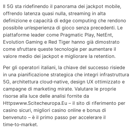
Il 5G sta ridefinendo il panorama dei jackpot mobile,
offrendo latenza quasi nulla, streaming in alta
definizione e capacità di edge computing che rendono
possibile un’esperienza di gioco senza precedenti. Le
piattaforme leader come Pragmatic Play, NetEnt,
Evolution Gaming e Red Tiger hanno già dimostrato
come sfruttare queste tecnologie per aumentare il
valore medio dei jackpot e migliorare la retention.
Per gli operatori italiani, la chiave del successo risiede
in una pianificazione strategica che integri infrastruttura
5G, architettura cloud‑native, design UX ottimizzato e
campagne di marketing mirate. Valutare le proprie
risorse alla luce delle analisi fornite da
Httpswww.Scitecheuropa.Eu – il sito di riferimento per
casino sicuri, migliori casino online e bonus di
benvenuto – è il primo passo per accelerare il
time‑to‑market.