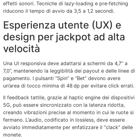
effetti sonori. Tecniche di lazy‑loading e pre‑fetching
riducono il tempo di avvio da 3,5 a 1,2 secondi.
Esperienza utente (UX) e
design per jackpot ad alta
velocità
Una UI responsiva deve adattarsi a schermi da 4,7” a
7,0”, mantenendo la leggibilità dei payout e delle linee di
pagamento. I pulsanti “Spin” e “Bet” devono avere
un’area di tocco minima di 48 dp per evitare click errati.
Il feedback tattile, grazie al haptic engine dei dispositivi
5G, può essere sincronizzato con la latenza ridotta,
creando vibrazioni precise al momento in cui le ruote si
fermano. L’audio, codificato in lossless, deve essere
avviato immediatamente per enfatizzare il “clack” delle
monete.