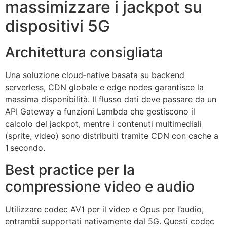
massimizzare i jackpot su
dispositivi 5G
Architettura consigliata
Una soluzione cloud‑native basata su backend
serverless, CDN globale e edge nodes garantisce la
massima disponibilità. Il flusso dati deve passare da un
API Gateway a funzioni Lambda che gestiscono il
calcolo del jackpot, mentre i contenuti multimediali
(sprite, video) sono distribuiti tramite CDN con cache a
1 secondo.
Best practice per la
compressione video e audio
Utilizzare codec AV1 per il video e Opus per l’audio,
entrambi supportati nativamente dal 5G. Questi codec