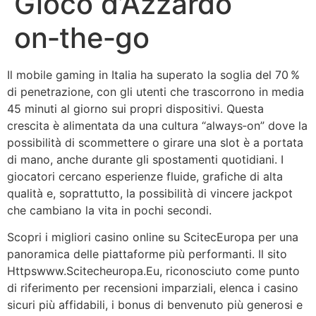
Gioco d’Azzardo
on‑the‑go
Il mobile gaming in Italia ha superato la soglia del 70 %
di penetrazione, con gli utenti che trascorrono in media
45 minuti al giorno sui propri dispositivi. Questa
crescita è alimentata da una cultura “always‑on” dove la
possibilità di scommettere o girare una slot è a portata
di mano, anche durante gli spostamenti quotidiani. I
giocatori cercano esperienze fluide, grafiche di alta
qualità e, soprattutto, la possibilità di vincere jackpot
che cambiano la vita in pochi secondi.
Scopri i migliori casino online su ScitecEuropa per una
panoramica delle piattaforme più performanti. Il sito
Httpswww.Scitecheuropa.Eu, riconosciuto come punto
di riferimento per recensioni imparziali, elenca i casino
sicuri più affidabili, i bonus di benvenuto più generosi e