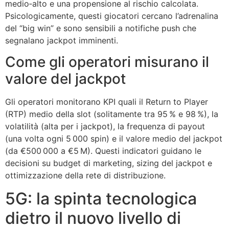
medio‑alto e una propensione al rischio calcolata.
Psicologicamente, questi giocatori cercano l’adrenalina
del “big win” e sono sensibili a notifiche push che
segnalano jackpot imminenti.
Come gli operatori misurano il
valore del jackpot
Gli operatori monitorano KPI quali il Return to Player
(RTP) medio della slot (solitamente tra 95 % e 98 %), la
volatilità (alta per i jackpot), la frequenza di payout
(una volta ogni 5 000 spin) e il valore medio del jackpot
(da €500 000 a €5 M). Questi indicatori guidano le
decisioni su budget di marketing, sizing del jackpot e
ottimizzazione della rete di distribuzione.
5G: la spinta tecnologica
dietro il nuovo livello di