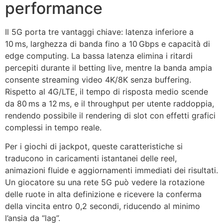
performance
Il 5G porta tre vantaggi chiave: latenza inferiore a
10 ms, larghezza di banda fino a 10 Gbps e capacità di
edge computing. La bassa latenza elimina i ritardi
percepiti durante il betting live, mentre la banda ampia
consente streaming video 4K/8K senza buffering.
Rispetto al 4G/LTE, il tempo di risposta medio scende
da 80 ms a 12 ms, e il throughput per utente raddoppia,
rendendo possibile il rendering di slot con effetti grafici
complessi in tempo reale.
Per i giochi di jackpot, queste caratteristiche si
traducono in caricamenti istantanei delle reel,
animazioni fluide e aggiornamenti immediati dei risultati.
Un giocatore su una rete 5G può vedere la rotazione
delle ruote in alta definizione e ricevere la conferma
della vincita entro 0,2 secondi, riducendo al minimo
l’ansia da “lag”.