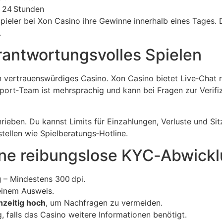
n 24 Stunden
Spieler bei Xon Casino ihre Gewinne innerhalb eines Tages. 
.
antwortungsvolles Spielen
in vertrauenswürdiges Casino. Xon Casino bietet Live‑Chat 
pport‑Team ist mehrsprachig und kann bei Fragen zur Verif
ieben. Du kannst Limits für Einzahlungen, Verluste und Si
tellen wie Spielberatungs‑Hotline.
eine reibungslose KYC‑Abwick
g
– Mindestens 300 dpi.
einem Ausweis.
hzeitig hoch
, um Nachfragen zu vermeiden.
 falls das Casino weitere Informationen benötigt.