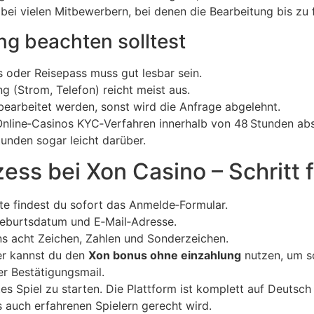
s bei vielen Mitbewerbern, bei denen die Bearbeitung bis zu
ng beachten solltest
s oder Reisepass muss gut lesbar sein.
ng (Strom, Telefon) reicht meist aus.
 bearbeitet werden, sonst wird die Anfrage abgelehnt.
Online‑Casinos KYC‑Verfahren innerhalb von 48 Stunden absc
tunden sogar leicht darüber.
ess bei Xon Casino – Schritt f
te findest du sofort das Anmelde‑Formular.
burtsdatum und E‑Mail‑Adresse.
s acht Zeichen, Zahlen und Sonderzeichen.
er kannst du den
Xon bonus ohne einzahlung
nutzen, um so
er Bestätigungsmail.
tes Spiel zu starten. Die Plattform ist komplett auf Deutsch 
 auch erfahrenen Spielern gerecht wird.