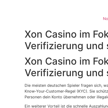
No
Xon Casino im Foku
Verifizierung und
Xon Casino im Foku
Verifizierung und
Die meisten deutschen Spieler fragen sich, w
Know‑Your‑Customer‑Regel (KYC). Sie schütz
Personen dein Konto übernehmen oder illegal
Ein weiterer Vorteil ist die schnelle Auszahlu