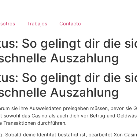
sotros
Trabajos
Contacto
s: So gelingt dir die s
 schnelle Auszahlung
s: So gelingt dir die s
 schnelle Auszahlung
arum sie ihre Ausweisdaten preisgeben müssen, bevor sie G
t sowohl das Casino als auch dich vor Betrug und Geldwä
e Transaktionen durchführen.
ng. Sobald deine Identität bestätigt ist, bearbeitet Xon Cas