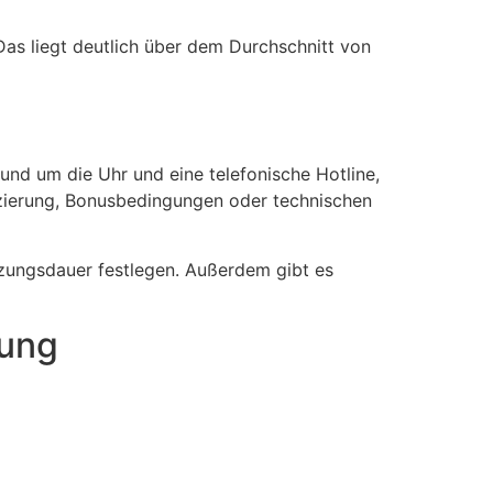
Das liegt deutlich über dem Durchschnitt von
rund um die Uhr und eine telefonische Hotline,
izierung, Bonusbedingungen oder technischen
tzungsdauer festlegen. Außerdem gibt es
lung